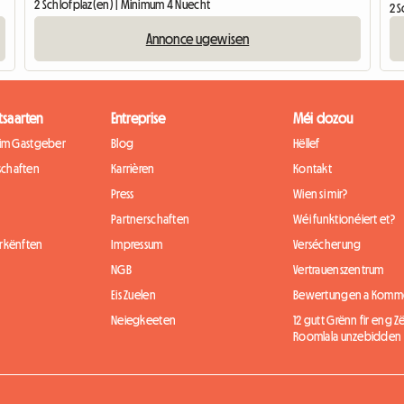
2 Schlofplaz(en) | Minimum 4 Nuecht
2 
Annonce ugewisen
tsaarten
Entreprise
Méi dozou
eim Gastgeber
Blog
Hëllef
chaften
Karrièren
Kontakt
Press
Wien si mir?
Partnerschaften
Wéi funktionéiert et?
rkënften
Impressum
Versécherung
NGB
Vertrauenszentrum
Eis Zuelen
Bewertungen a Komm
Neiegkeeten
12 gutt Grënn fir eng
Roomlala unzebidden