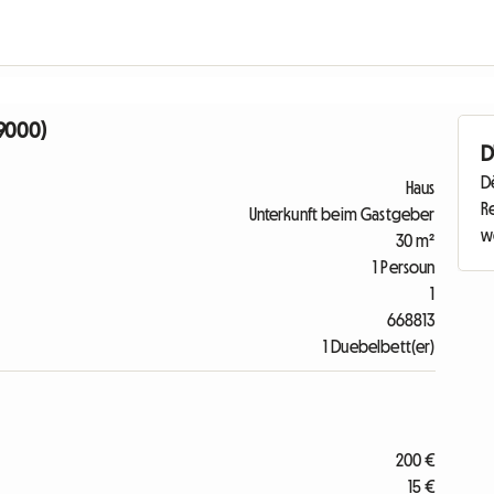
79000)
D
Dë
Haus
R
Unterkunft beim Gastgeber
w
30 m²
1 Persoun
1
668813
1 Duebelbett(er)
200 €
15 €