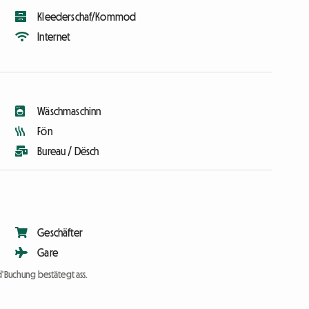
Kleederschaf/Kommod
Internet
Wäschmaschinn
Fön
Bureau / Dësch
Geschäfter
Gare
d'Buchung bestätegt ass.