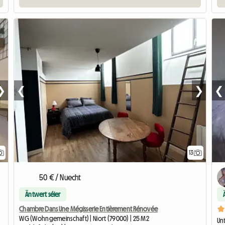
❯
❮
❯
❮
13
50 € / Nuecht
Äntwert séier
Chambre Dans Une Mégisserie Entièrement Rénovée
WG (Wohngemeinschaft) | Niort (79000) | 25 M2
Unt