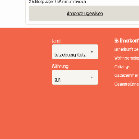
2 Schlofplaz(en) | Minimum 1 woch
Annonce ugewisen
Land
Eis Ënnerkonf
Ënnerkunft b
Wohngemeins
Währung
Colivings
Gästezëmmer
Gesamte Ënne