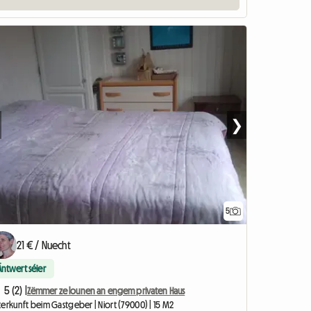
❯
5
21 € / Nuecht
Äntwert séier
5 (2) |
Zëmmer ze lounen an engem privaten Haus
erkunft beim Gastgeber | Niort (79000) | 15 M2