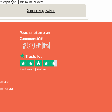
Schlofplaz(en) | Minimum 1 Nuecht
Annonce ugewisen
Maacht mat an eiser
Communautéit!
entaren
 Zëmmer op