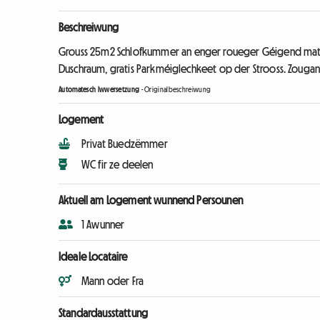
Beschreiwung
Grouss 25m2 Schlofkummer an enger roueger Géigend mat e
Duschraum, gratis Parkméiglechkeet op der Strooss. Zouga
Automatesch Iwwersetzung
-
Originalbeschreiwung
Logement
Privat Buedzëmmer
WC fir ze deelen
Aktuell am Logement wunnend Persounen
1 Awunner
Ideale Locataire
Mann oder Fra
Standardausstattung