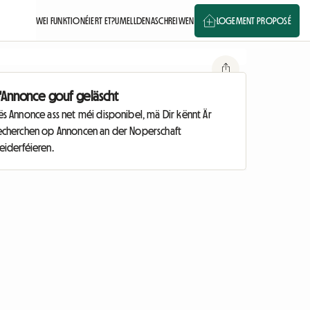
WEI FUNKTIONÉIERT ET?
UMELLDEN
ASCHREIWEN
LOGEMENT PROPOSÉ
'Annonce gouf geläscht
s Annonce ass net méi disponibel, mä Dir kënnt Är
echerchen op Annoncen an der Noperschaft
eiderféieren.