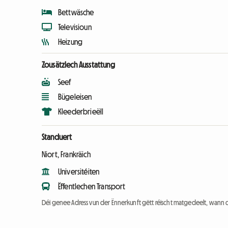
Bettwäsche
Televisioun
Heizung
Zousätzlech Ausstattung
Seef
Bügeleisen
Kleederbrieëll
Standuert
Niort, Frankräich
Universitéiten
Ëffentlechen Transport
Déi genee Adress vun der Ënnerkunft gëtt réischt matgedeelt, wann 