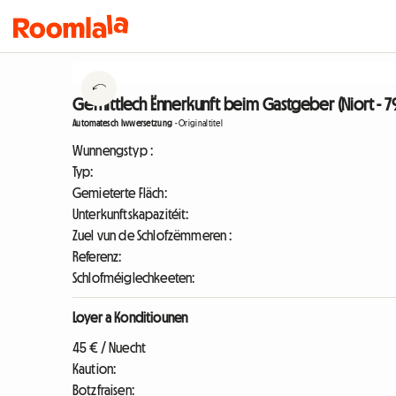
Gemittlech Ënnerkunft beim Gastgeber (Niort - 
Automatesch Iwwersetzung
-
Originaltitel
Wunnengstyp :
Typ:
Gemieterte Fläch:
Unterkunftskapazitéit:
Zuel vun de Schlofzëmmeren :
Referenz:
Schlofméiglechkeeten:
Loyer a Konditiounen
45 € / Nuecht
Kaution:
Botzfraisen: