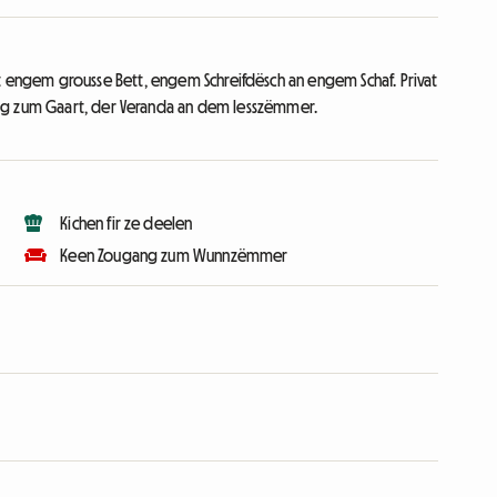
ngem grousse Bett, engem Schreifdësch an engem Schaf. Privat
ng zum Gaart, der Veranda an dem Iesszëmmer.
Kichen fir ze deelen
Keen Zougang zum Wunnzëmmer