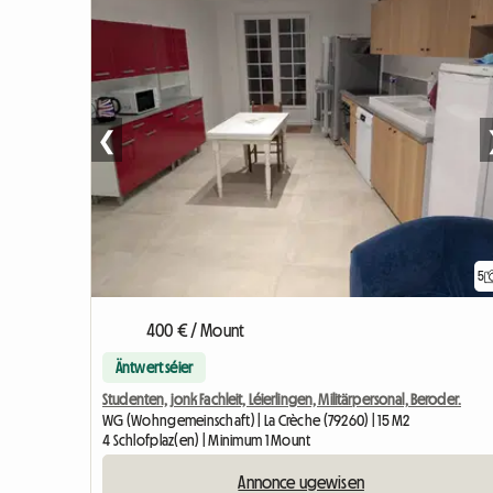
❮
5
400 € / Mount
Äntwert séier
Studenten, jonk Fachleit, Léierlingen, Militärpersonal, Beroder.
WG (Wohngemeinschaft) | La Crèche (79260) | 15 M2
4 Schlofplaz(en) | Minimum 1 Mount
Annonce ugewisen