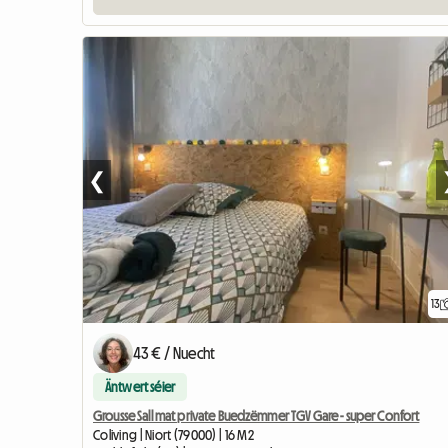
❮
13
43 € / Nuecht
Äntwert séier
Grousse Sall mat private Buedzëmmer TGV Gare - super Confort
Coliving | Niort (79000) | 16 M2