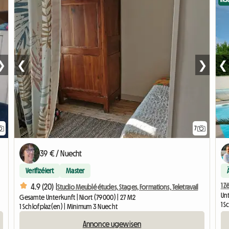
Vid
❯
❮
❯
❮
7
39 € / Nuecht
Verifizéiert
Master
1 Z
4.9 (20) |
Studio Meublé études, Stages, Formations, Teletravail
Unt
Gesamte Unterkunft | Niort (79000) | 27 M2
1 S
1 Schlofplaz(en) | Minimum 3 Nuecht
Annonce ugewisen