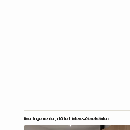
Aner Logementen, déi Iech interesséiere kéinten