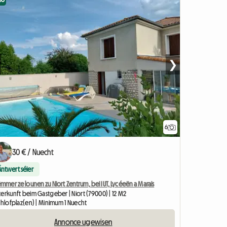
eo
❯
6
30 € / Nuecht
Äntwert séier
ëmmer ze lounen zu Niort Zentrum, bei IUT, Lycéeën a Marais
erkunft beim Gastgeber | Niort (79000) | 12 M2
chlofplaz(en) | Minimum 1 Nuecht
Annonce ugewisen