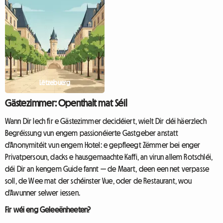
wann et drëms geet, eng Plaz fir
2026, wann d'S...
ze schlofen ze fannen, ouni de...
Lëtzebuerg
Gästezimmer: Openthalt mat Séil
Wann Dir Iech fir e Gästezimmer decidéiert, wielt Dir déi häerzlech
Begréissung vun engem passionéierte Gastgeber anstatt
d'Anonymitéit vun engem Hotel: e gepfleegt Zëmmer bei enger
Privatpersoun, dacks e hausgemaachte Kaffi, an virun allem Rotschléi,
déi Dir an kengem Guide fannt — de Maart, deen een net verpasse
soll, de Wee mat der schéinster Vue, oder de Restaurant, wou
d'Awunner selwer iessen.
Fir wéi eng Geleeënheeten?