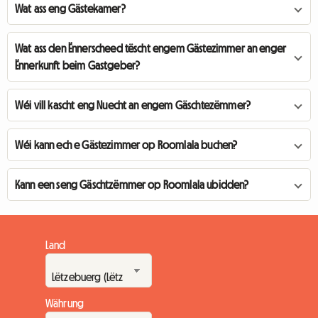
Wat ass eng Gästekamer?
Wat ass den Ënnerscheed tëscht engem Gästezimmer an enger
Ënnerkunft beim Gastgeber?
Wéi vill kascht eng Nuecht an engem Gäschtezëmmer?
Wéi kann ech e Gästezimmer op Roomlala buchen?
Kann een seng Gäschtzëmmer op Roomlala ubidden?
Land
Währung