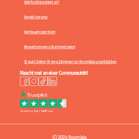
Wéi funktionéiert et?
Versécherung
Vertrauenszentrum
Bewertungen a Kommentaren
12 gutt Grënn fir eng Zëmmer op Roomlala unzebidden
Maacht mat an eiser Communautéit!
© 2026 Roomlala