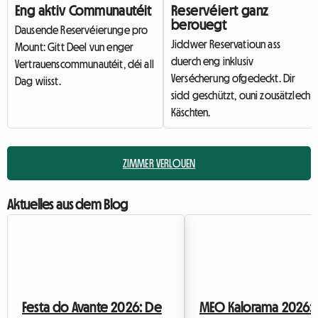
Eng aktiv Communautéit
Reservéiert ganz
berouegt
Dausende Reservéierunge pro
Jiddwer Reservatioun ass
Mount: Gitt Deel vun enger
duerch eng inklusiv
Vertrauenscommunautéit, déi all
Versécherung ofgedeckt. Dir
Dag wiisst.
sidd geschützt, ouni zousätzlech
Käschten.
ZIMMER VERLOUEN
Aktuelles aus dem Blog
Festa do Avante 2026: De
MEO Kalorama 2026: