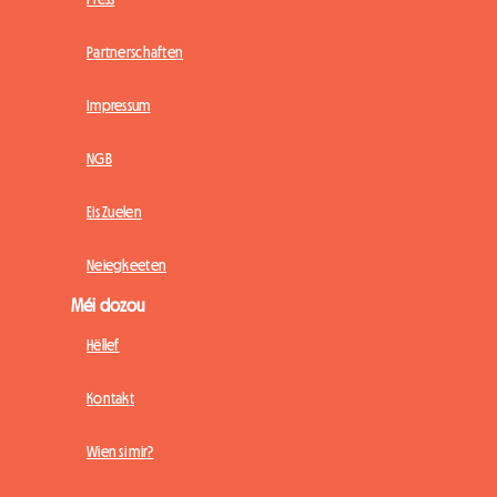
Partnerschaften
Impressum
NGB
Eis Zuelen
Neiegkeeten
Méi dozou
Hëllef
Kontakt
Wien si mir?