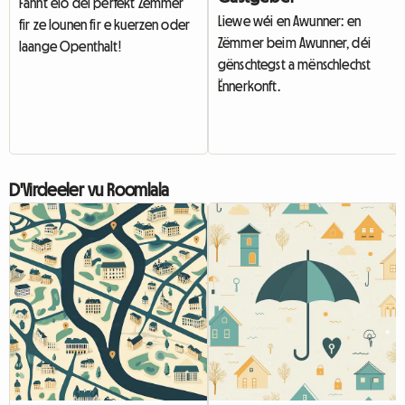
Fannt elo déi perfekt Zëmmer
Liewe wéi en Awunner: en
fir ze lounen fir e kuerzen oder
Zëmmer beim Awunner, déi
laange Openthalt!
gënschtegst a mënschlechst
Ënnerkonft.
D'Virdeeler vu Roomlala