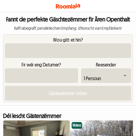
Fannt de perfekte Gäschtezëmmer fir Ären Openthalt
Kaffi abegraff, perséinlechen Empfang: d'Konscht vum Empfänken!
Wou gitt et hin?
Fir wéi eng Datumer?
Reesender
Déi lescht Gästenzëmmer
Video