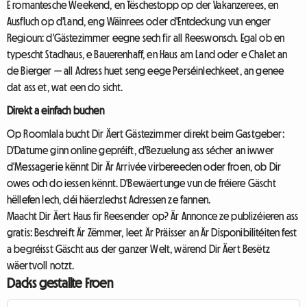
E romantesche Weekend, en Tëschestopp op der Vakanzerees, en
Ausfluch op d'Land, eng Wäinrees oder d'Entdeckung vun enger
Regioun: d'Gästezimmer eegne sech fir all Reeswonsch. Egal ob en
typescht Stadhaus, e Bauerenhaff, en Haus am Land oder e Chalet an
de Bierger — all Adress huet seng eege Perséinlechkeet, an genee
dat ass et, wat een do sicht.
Direkt a einfach buchen
Op Roomlala bucht Dir Äert Gästezimmer direkt beim Gastgeber:
D'Datume ginn online gepréift, d'Bezuelung ass sécher an iwwer
d'Messagerie kënnt Dir Är Arrivée virbereeden oder froen, ob Dir
owes och do iessen kënnt. D'Bewäertunge vun de fréiere Gäscht
hëllefen Iech, déi häerzlechst Adressen ze fannen.
Maacht Dir Äert Haus fir Reesender op? Är Annonce ze publizéieren ass
gratis: Beschreift Är Zëmmer, leet Är Präisser an Är Disponibilitéiten fest
a begréisst Gäscht aus der ganzer Welt, wärend Dir Äert Besëtz
wäertvoll notzt.
Dacks gestallte Froen