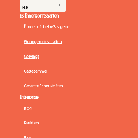
Eis Ënnerkonftsaarten
Ënnerkunft beim Gastgeber
Wohngemeinschaften
Colivings
Gästezëmmer
Gesamte Ënnerkënften
Entreprise
Blog
Karrièren
Press