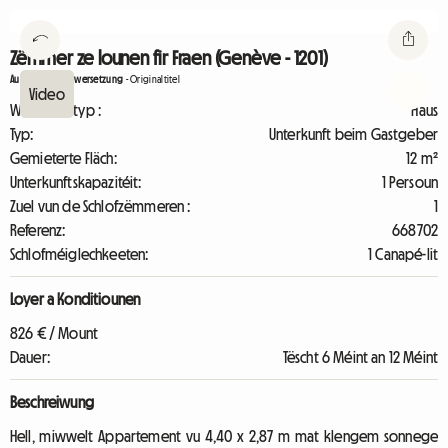
Zëmmer ze lounen fir Fraen (Genève - 1201)
Automatesch Iwwersetzung
-
Originaltitel
Wunnengstyp :
Haus
Typ:
Unterkunft beim Gastgeber
Gemieterte Fläch:
12 m²
Unterkunftskapazitéit:
1 Persoun
Zuel vun de Schlofzëmmeren :
1
Referenz:
668702
Schlofméiglechkeeten:
1 Canapé-lit
Loyer a Konditiounen
826 € / Mount
Dauer:
Tëscht 6 Méint an 12 Méint
Beschreiwung
Hell, miwwelt Appartement vu 4,40 x 2,87 m mat klengem sonnege