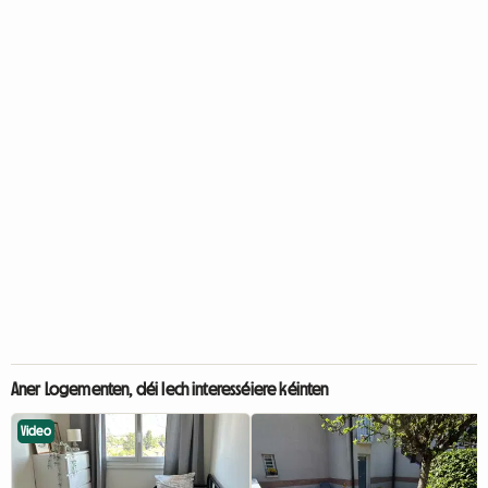
Aner Logementen, déi Iech interesséiere kéinten
Video