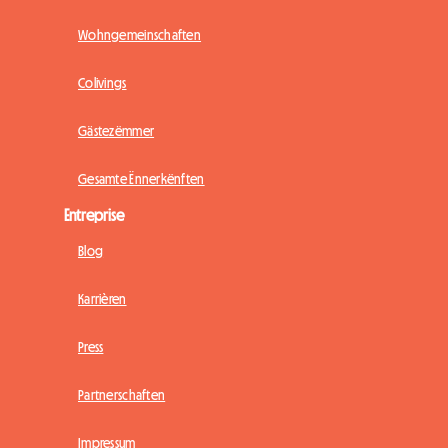
Wohngemeinschaften
Colivings
Gästezëmmer
Gesamte Ënnerkënften
Entreprise
Blog
Karrièren
Press
Partnerschaften
Impressum