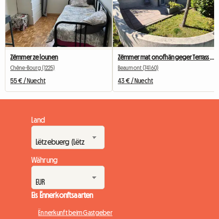
Zëmmer ze lounen
Zëmmer mat onofhängeger Terrass no bei Genf
Chêne-Bourg (1225)
Beaumont (74160)
55 € / Nuecht
43 € / Nuecht
Land
Währung
Eis Ënnerkonftsaarten
Ënnerkunft beim Gastgeber