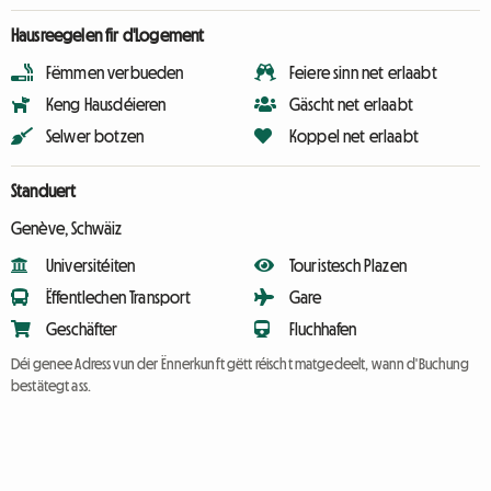
Hausreegelen fir d'Logement
Fëmmen verbueden
Feiere sinn net erlaabt
Keng Hausdéieren
Gäscht net erlaabt
Selwer botzen
Koppel net erlaabt
Standuert
Genève, Schwäiz
Universitéiten
Touristesch Plazen
Ëffentlechen Transport
Gare
Geschäfter
Fluchhafen
Déi genee Adress vun der Ënnerkunft gëtt réischt matgedeelt, wann d'Buchung
bestätegt ass.