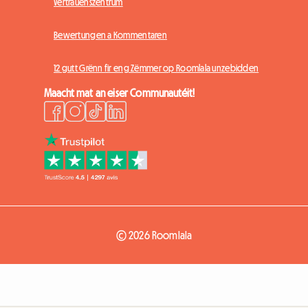
Vertrauenszentrum
Bewertungen a Kommentaren
12 gutt Grënn fir eng Zëmmer op Roomlala unzebidden
Maacht mat an eiser Communautéit!
© 2026 Roomlala