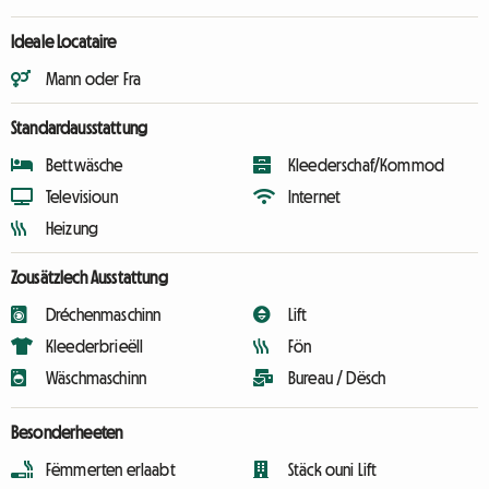
Ideale Locataire
Mann oder Fra
Standardausstattung
Bettwäsche
Kleederschaf/Kommod
Televisioun
Internet
Heizung
Zousätzlech Ausstattung
Dréchenmaschinn
Lift
Kleederbrieëll
Fön
Wäschmaschinn
Bureau / Dësch
Besonderheeten
Fëmmerten erlaabt
Stäck ouni Lift