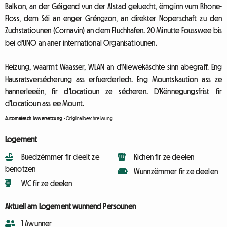
Balkon, an der Géigend vun der Alstad geluecht, ëmginn vum Rhone-
Floss, dem Séi an enger Gréngzon, an direkter Noperschaft zu den
Zuchstatiounen (Cornavin) an dem Fluchhafen. 20 Minutte Fousswee bis
bei d'UNO an aner international Organisatiounen.
Heizung, waarmt Waasser, WLAN an d'Niewekäschte sinn abegraff. Eng
Hausratsversécherung ass erfuerderlech. Eng Mountskaution ass ze
hannerleeën, fir d'Locatioun ze sécheren. D'Kënnegungsfrist fir
d'Locatioun ass ee Mount.
Automatesch Iwwersetzung
-
Originalbeschreiwung
Logement
Buedzëmmer fir deelt ze
Kichen fir ze deelen
benotzen
Wunnzëmmer fir ze deelen
WC fir ze deelen
Aktuell am Logement wunnend Persounen
1 Awunner