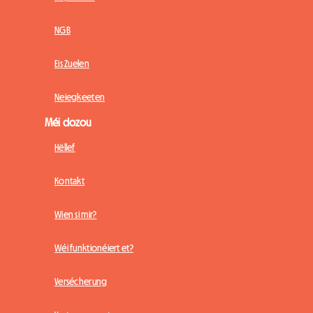
NGB
Eis Zuelen
Neiegkeeten
Méi dozou
Hëllef
Kontakt
Wien si mir?
Wéi funktionéiert et?
Versécherung