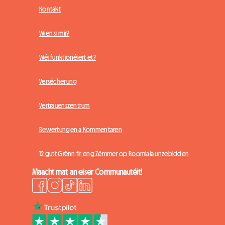
Kontakt
Wien si mir?
Wéi funktionéiert et?
Versécherung
Vertrauenszentrum
Bewertungen a Kommentaren
12 gutt Grënn fir eng Zëmmer op Roomlala unzebidden
Maacht mat an eiser Communautéit!