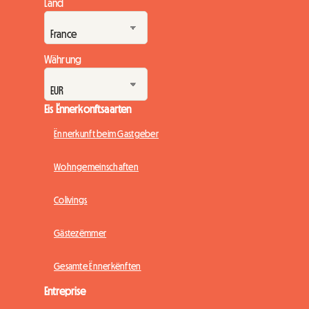
Land
Währung
Eis Ënnerkonftsaarten
Ënnerkunft beim Gastgeber
Wohngemeinschaften
Colivings
Gästezëmmer
Gesamte Ënnerkënften
Entreprise