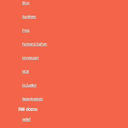
Blog
Karrièren
Press
Partnerschaften
Impressum
NGB
Eis Zuelen
Neiegkeeten
Méi dozou
Hëllef