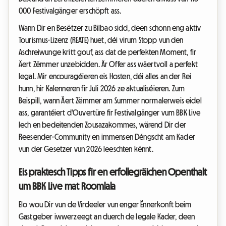
000 Festivalgänger erschöpft ass.
Wann Dir en Besëtzer zu Bilbao sidd, deen schonn eng aktiv
Tourismus-Lizenz (REATE) huet, déi virum Stopp vun den
Aschreiwunge kritt gouf, ass dat de perfekten Moment, fir
Äert Zëmmer unzebidden. Är Offer ass wäertvoll a perfekt
legal. Mir encouragéieren eis Hosten, déi alles an der Rei
hunn, hir Kalenneren fir Juli 2026 ze aktualiséieren. Zum
Beispill, wann Äert Zëmmer am Summer normalerweis eidel
ass, garantéiert d'Ouvertüre fir Festivalgänger vum BBK Live
Iech en bedeitenden Zousazakommes, wärend Dir der
Reesender-Community en immensen Déngscht am Kader
vun der Gesetzer vun 2026 leeschten kënnt.
Eis praktesch Tipps fir en erfollegräichen Openthalt
um BBK Live mat Roomlala
Elo wou Dir vun de Virdeeler vun enger Ënnerkonft beim
Gastgeber iwwerzeegt an duerch de legale Kader, deen