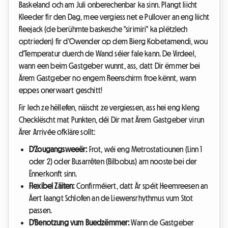
Baskeland och am Juli onberechenbar ka sinn. Plangt liicht
Kleeder fir den Dag, mee vergiess net e Pullover an eng liicht
Reejack (de berühmte baskesche "sirimiri" ka plëtzlech
optrieden) fir d'Owender op dem Bierg Kobetamendi, wou
d'Temperatur duerch de Wand séier fale kann. De Virdeel,
wann een beim Gastgeber wunnt, ass, datt Dir ëmmer bei
Ärem Gastgeber no engem Reenschirm froe kënnt, wann
eppes onerwaart geschitt!
Fir Iech ze hëllefen, näischt ze vergiessen, ass hei eng kleng
Checklëscht mat Punkten, déi Dir mat Ärem Gastgeber virun
Ärer Arrivée ofkläre sollt:
D'Zougangsweeër:
Frot, wéi eng Metrostatiounen (Linn 1
oder 2) oder Busarrêten (Bilbobus) am nooste bei der
Ënnerkonft sinn.
Flexibel Zäiten:
Confirméiert, datt Är spéit Heemreesen an
Äert laangt Schlofen an de Liewensrhythmus vum Stot
passen.
D'Benotzung vum Buedzëmmer:
Wann de Gastgeber