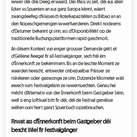
iwwer déi dräi Deeg erwaard. Dës Mass vu Leit, déi aus allen
Ecker vu Spuenien an aus ganz Europa kënnt, wäert
zwangsleefeg d'klassesch Hotelkapazitéiten zu Bilbao an an
den Nopeschgemengen iwwerfuerderen. Direkt nodeems
d'Datumer bekannt gi sinn, ass d'Disponibilitéit op de
traditionelle Buchungsplattformen rapid geschmolt.
An dësem Kontext vun enger grousser Demande gëtt et
d'Gëllene Reegel fir all Festivalgänger, sech fréi ëm
d'Ënnerkonft ze bekëmmern. Bis an de leschte Moment ze
waarden heescht, entweder onbezuelbar Präisser ze
riskéieren oder gezwonge ze sinn, Dutzende Kilometer wäit
ewech vum Festivalgelänn ze iwwernuechten. Genau hei
mécht d'Alternativ vun der Ënnerkonft beim Gastgeber Sënn,
well si eng Loftkuel bitt fir déi, déi de Festival genéisse
wëllen ouni hiert ganzt Spuerbuch opzebrauchen.
Firwat ass d'Ënnerkonft beim Gastgeber déi
bescht Wiel fir Festivalgänger