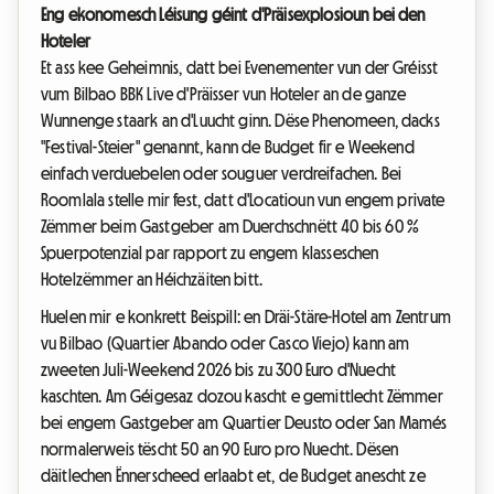
Eng ekonomesch Léisung géint d'Präisexplosioun bei den
Hoteler
Et ass kee Geheimnis, datt bei Evenementer vun der Gréisst
vum Bilbao BBK Live d'Präisser vun Hoteler an de ganze
Wunnenge staark an d'Luucht ginn. Dëse Phenomeen, dacks
"Festival-Steier" genannt, kann de Budget fir e Weekend
einfach verduebelen oder souguer verdreifachen. Bei
Roomlala stelle mir fest, datt d'Locatioun vun engem private
Zëmmer beim Gastgeber am Duerchschnëtt 40 bis 60 %
Spuerpotenzial par rapport zu engem klasseschen
Hotelzëmmer an Héichzäiten bitt.
Huelen mir e konkrett Beispill: en Dräi-Stäre-Hotel am Zentrum
vu Bilbao (Quartier Abando oder Casco Viejo) kann am
zweeten Juli-Weekend 2026 bis zu 300 Euro d'Nuecht
kaschten. Am Géigesaz dozou kascht e gemittlecht Zëmmer
bei engem Gastgeber am Quartier Deusto oder San Mamés
normalerweis tëscht 50 an 90 Euro pro Nuecht. Dësen
däitlechen Ënnerscheed erlaabt et, de Budget anescht ze