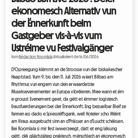
ekonomesch Alternativ vun
der Ënnerkunft beim
Gastgeber vis-à-vis vum
Ustréime vu Festivalgänger
Vum
Rédaction Roomlala
|
Aktualiséiert de 16/06/2026
D'Opreegung klëmmt an de Stroosse vun der biskakescher
Haaptstad. Vum 9. bis den 11. Juli 2026 wäert Bilbao am
Rhythmus vun engem vun den erwaardetste
Museksevenementer an Europa vibréieren. Mee wann et ëm
e grousst Evenement geet, da gëtt et ëmmer logistesch
Erausfuerderungen bei der Ënnerkonft. Eng bezuelbar Bleif ze
fannen ass dacks e Spiessrëffsgank, well Hoteler scho Méint
am Viraus ausgebucht sinn an d'Präisser an d'Luucht schéissen.
Bei Roomlala si mir fest iwwerzeegt, datt et eng Léisung
gëtt, déi gläichzäiteg praktesch, mënschlech an ekonomesch