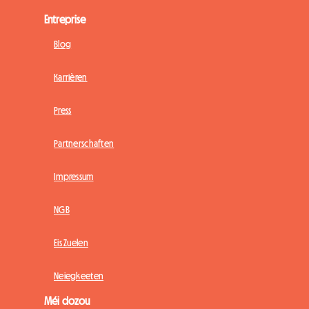
Entreprise
Blog
Karrièren
Press
Partnerschaften
Impressum
NGB
Eis Zuelen
Neiegkeeten
Méi dozou