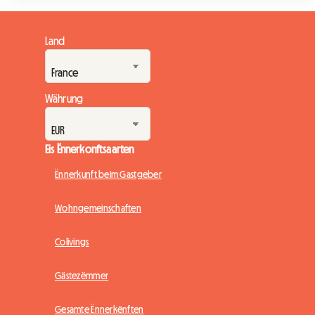
Mëttelpunkt vum Joer fir all Filmbegeeschterten. Wéi och
ëmmer, d'Organisatioun vun der Rees fir dëst weltwäit
Evenement kann séier zu enger finanzieller Erausfuerderung
Land
ginn, besonnesch wat d'Iwwernuechtung ugeet. Bei
Roomlala wësse mir, wéi wichteg et ass, eng komfortabel
Ënnerkunft ze fannen...
Währung
Eis Ënnerkonftsaarten
Ënnerkunft beim Gastgeber
Wohngemeinschaften
Colivings
Gästezëmmer
Gesamte Ënnerkënften