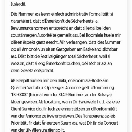
Euskadi).
Dës Nummer ass keng einfach administrativ Formalitéit: si
garantéiert, datt d'Ënnerkonft de Sécherheets- a
Bewunnungsnormen entsprécht an datt si legal bei den
zoustännegen Autoritéite gemellt ass. Bei Roomlala huele mir
dësen Aspekt ganz eescht. Mir verlaangen, datt dës Nummer
op all Annoncë vun eisen Gastgeber am Baskeland siichtbar
ass. Dëst bitt de Festivalgänger total Sécherheet, well si
wëssen, datt si eng Ënnerkonft buchen, déi sécher ass an
dem Gesetz entsprécht.
Als Beispill huelen mir den Iñaki, en Roomlala-Hoste am
Quartier Santutxu. Op senger Annonce gëtt d'Ernimmung
"LBI-XXXXX" (Format vun der REATE-Nummer an der Biskaya)
kloer gewisen. Als Locataire, wann Dir Zweiwele hutt, ass eise
Client-Service do, fir Iech ze ënnerstëtzen an d'Konformitéit
vun der Annonce ze iwwerpréiwen. Dës Transparenz ass eis
Prioritéit, fir datt Är eenzeg Suerg ass, wat Dir fir de Concert
vun der Lily Allen unzéien sollt.