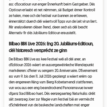
ass: d'Locatioun vun enger Ënnerkunft beim Gastgeber. Dës
Optioun erlaabt et net nëmmen, säi Budget ënner Kontroll
ze halen, mee och de Festival vun bannen ze erliewen,
ënnerstëtzt duerch déi wäertvoll Tipps vun de Leit virun Uert.
Mir analyséieren dësen Trend, deen sech als déi bescht
Alternativ fir dës Jubiläums-Editioun erausstellt.
Bilbao BBK Live 2026: Eng 20. Jubiläums-Editioun,
déi historesch versprécht ze ginn
De Bilbao BBK Live ass kee Festival wéi all déi aner, an
d'Editioun 2026 wäert en aussergewéinleche Wendepunkt
markéieren: d'Feier vu sengem 20. Anniversaire. D'Evenement
ass vum 9. bis den 11. Juli 2026 geplangt a wäert erëm op
den engeneen Häng vum Bierg Kobetamendi stattfannen,
vun wou aus een eng beandrockend Panoramavue iwwer
d'ganz Stad Bilbao huet. Dës eenzegaarteg Naturkuliss dréit
säit zwanzeg Joer zur Magie vum Festival bäi an vermëscht
d'Schéinheet vun de baskesche Landschaften mat enger