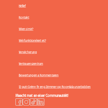
Hëllef
Kontakt
Wien si mir?
Wéi funktionéiert et?
Versécherung
Vertrauenszentrum
Bewertungen a Kommentaren
12 gutt Grënn fir eng Zëmmer op Roomlala unzebidden
Maacht mat an eiser Communautéit!