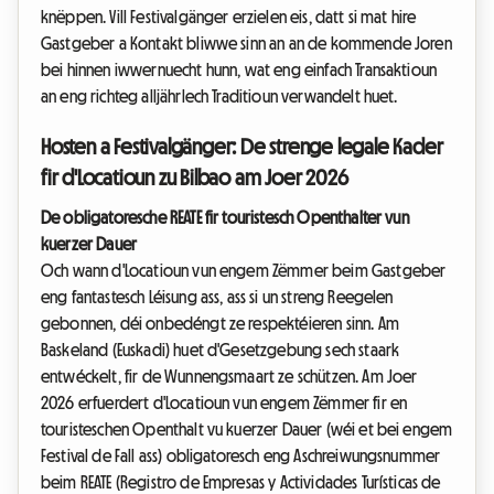
knëppen. Vill Festivalgänger erzielen eis, datt si mat hire
Gastgeber a Kontakt bliwwe sinn an an de kommende Joren
bei hinnen iwwernuecht hunn, wat eng einfach Transaktioun
an eng richteg alljährlech Traditioun verwandelt huet.
Hosten a Festivalgänger: De strenge legale Kader
fir d'Locatioun zu Bilbao am Joer 2026
De obligatoresche REATE fir touristesch Openthalter vun
kuerzer Dauer
Och wann d'Locatioun vun engem Zëmmer beim Gastgeber
eng fantastesch Léisung ass, ass si un streng Reegelen
gebonnen, déi onbedéngt ze respektéieren sinn. Am
Baskeland (Euskadi) huet d'Gesetzgebung sech staark
entwéckelt, fir de Wunnengsmaart ze schützen. Am Joer
2026 erfuerdert d'Locatioun vun engem Zëmmer fir en
touristeschen Openthalt vu kuerzer Dauer (wéi et bei engem
Festival de Fall ass) obligatoresch eng Aschreiwungsnummer
beim REATE (Registro de Empresas y Actividades Turísticas de