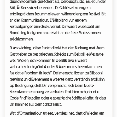
duerch Roomlala geséchert ass, berouegt sidd, ass et un der
Zäit, Är Rees virzebereeden. De Schlëssel zu engem
erfollegräichen Zesummeliewen während engem Festival läit
an der Kommunikatioun. D'Zäitpläng vun engem
Festivalgänger sinn dacks versat: Dir wäert wuel spéit am
Nomëtteg fortgoen an eréischt an de fréie Moiesstonnen
zréckkommen.
Et ass wichteg, dëse Punkt direkt bei der Buchung mat Ärem
Gastgeber ze bespriechen. Schéckt zum Beispill e Message
wéi: "Moien, ech kommen fir de BBK Live a wäert
wahrscheinlech géint 4 oder 5 Auer moies heemkommen.
Ass dat e Problem fir Iech?" Déi meescht Hosten zu Bilbao si
gewinnt un d'Evenement a wäerte ganz verständnisvoll sinn,
op Bedingung, datt Dir verspriecht, Iech beim Nuets-
Heemkommen roueg ze verhalen. Frot hien och, ob et e
Code fir d'Hausdier oder e spezifesche Schlëssel gëtt, fir datt
Dir hien net aus dem Schlof räisst.
Wat d'Organisatioun ugeet, vergiess net, datt d'Wieder am