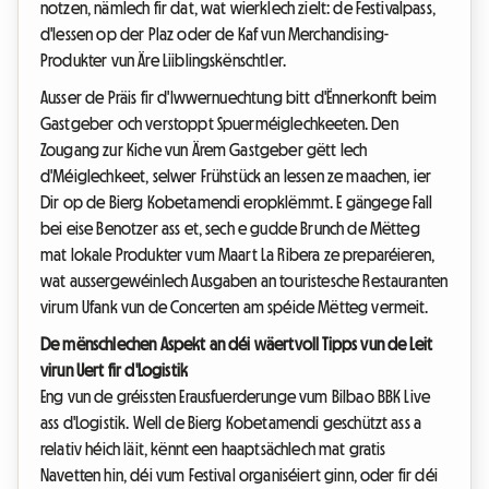
notzen, nämlech fir dat, wat wierklech zielt: de Festivalpass,
d'Iessen op der Plaz oder de Kaf vun Merchandising-
Produkter vun Äre Liiblingskënschtler.
Ausser de Präis fir d'Iwwernuechtung bitt d'Ënnerkonft beim
Gastgeber och verstoppt Spuerméiglechkeeten. Den
Zougang zur Kiche vun Ärem Gastgeber gëtt Iech
d'Méiglechkeet, selwer Frühstück an Iessen ze maachen, ier
Dir op de Bierg Kobetamendi eropklëmmt. E gängege Fall
bei eise Benotzer ass et, sech e gudde Brunch de Mëtteg
mat lokale Produkter vum Maart La Ribera ze preparéieren,
wat aussergewéinlech Ausgaben an touristesche Restauranten
virum Ufank vun de Concerten am spéide Mëtteg vermeit.
De mënschlechen Aspekt an déi wäertvoll Tipps vun de Leit
virun Uert fir d'Logistik
Eng vun de gréissten Erausfuerderunge vum Bilbao BBK Live
ass d'Logistik. Well de Bierg Kobetamendi geschützt ass a
relativ héich läit, kënnt een haaptsächlech mat gratis
Navetten hin, déi vum Festival organiséiert ginn, oder fir déi