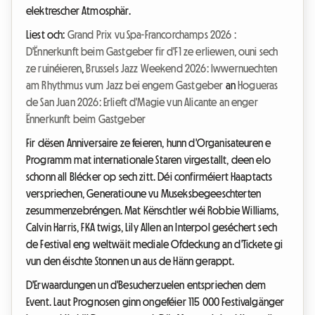
elektrescher Atmosphär.
Liest och:
Grand Prix vu Spa-Francorchamps 2026 :
D'Ënnerkunft beim Gastgeber fir d'F1 ze erliewen, ouni sech
ze ruinéieren
,
Brussels Jazz Weekend 2026: Iwwernuechten
am Rhythmus vum Jazz bei engem Gastgeber
an
Hogueras
de San Juan 2026: Erlieft d'Magie vun Alicante an enger
Ënnerkunft beim Gastgeber
Fir dësen Anniversaire ze feieren, hunn d'Organisateuren e
Programm mat internationale Staren virgestallt, deen elo
schonn all Blécker op sech zitt. Déi confirméiert Haaptacts
verspriechen, Generatioune vu Museksbegeeschterten
zesummenzebréngen. Mat Kënschtler wéi Robbie Williams,
Calvin Harris, FKA twigs, Lily Allen an Interpol geséchert sech
de Festival eng weltwäit mediale Ofdeckung an d'Tickete gi
vun den éischte Stonnen un aus de Hänn gerappt.
D'Erwaardungen un d'Besucherzuelen entspriechen dem
Event. Laut Prognosen ginn ongeféier 115 000 Festivalgänger