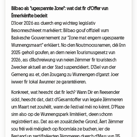
Bilbao als "ugespannte Zone": wat dat fir d'Offer vun
Ënnerkënfte bedeit
D'Joer 2026 ass duerch eng wichteg legislativ
Besonneschkeet markéiert: Bilbao gouf offiziell vum
Baskesche Gouvernement zur "Zone mat engem ugespaante
Wunnengsmaart" erkläert. No den Noutmoossnamen, déi Enn
2025 geholl goufen, an dem neien Tourismusgesetz vun
2026, ass d'Aschreiwung vun neien Zëmmer fir touristesch
Zwecker aktuell an der Stad suspendéiert. D'Ziel vun der
Gemeng ass et, den Zougang zu Wunnengen d'ganzt Joer
iwwer fir lokal Awunner ze garantéieren.
Konkreet, wat heescht dat fir Iech? Wann Dir en Reesender
sidd, heescht dat, datt d'Gesamtoffer vun legale Zëmmeren
um Maart net zouhëlt, wann de Festival méi no kënnt. D'Plaze
sinn also op de Wunnengspark limitéiert, deen schonn
registréiert ass. Dat ass en zousätzleche Grond, Äert Zëmmer
sou fréi wéi méiglech op Roomlala ze buchen, ier de
Bestand un zertifizéierten Zëmmeren duerch d'Mass vun 115