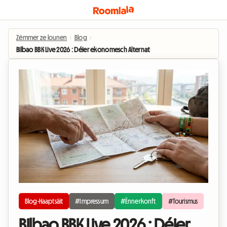
Zëmmer ze lounen
›
Blog
›
Bilbao BBK Live 2026 : Déier ekonomesch Alternativ vun der Ënnerkunft beim G
Blog-Haaptsäit
#Impressum
#Ënnerkonft
#Tourismus
Bilbao BBK Live 2026 : Déier