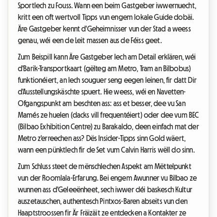
Sportlech zu Fouss. Wann een beim Gastgeber iwwernuecht,
kritt een oft wertvoll Tipps vun engem lokale Guide dobäi.
Äre Gastgeber kennt d'Geheimnisser vun der Stad a weess
genau, wéi een de Leit massen aus de Féiss geet.
Zum Beispill kann Äre Gastgeber Iech am Detail erklären, wéi
d'Barik-Transportkaart (gëlteg am Metro, Tram an Bilbobus)
funktionéiert, an Iech souguer seng eegen leinen, fir datt Dir
d'Ausstellungskäschte spuert. Hie weess, wéi en Navetten-
Ofgangspunkt am beschten ass: ass et besser, dee vu San
Mamés ze huelen (dacks vill frequentéiert) oder dee vum BEC
(Bilbao Exhibition Centre) zu Barakaldo, deen einfach mat der
Metro z'erreechen ass? Dës Insider-Tipps sinn Gold wäert,
wann een pünktlech fir de Set vum Calvin Harris wëll do sinn.
Zum Schluss steet de mënschlechen Aspekt am Mëttelpunkt
vun der Roomlala-Erfarung. Bei engem Awunner vu Bilbao ze
wunnen ass d'Geleeënheet, sech iwwer déi baskesch Kultur
auszetauschen, authentesch Pintxos-Baren abseits vun den
Haaptstroossen fir Är Fräizäit ze entdecken a Kontakter ze