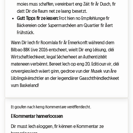
moies muss schaffen, vereinbart eng Zäit fir Är Dusch, fir
datt Dir de Raum net ze laang besetzt.
Gutt Tipps fir ze iessen:
Frot hien no Empfehlunge fir
Bäckereien oder Supermarchéen am Quartier fir Äert
Frühstück.
Wann Dir Iech fir Roomlala fir Är Ënnerkonft während dem
Bilbao BBK Live 2026 entscheet, wielt Dir eng Léisung, déi
Wirtschaftlechkeet, legal Sécherheet an Authentizitéit
mateneen verbënnt. Bereet Iech op eng 20. Editioun vir, déi
onvergiesslech wäert ginn, gedroe vun der Musek vun Äre
Liiblingskënschtler an der legendärer Gaaschtfrëndlechkeet
vum Baskeland!
Et goufen nach keng Kommentare verëffentlecht.
E Kommentar hannerloossen
Dir musst Iech aloggen, fir kënnen e Kommentar ze