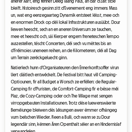
anerer Aart, eng fënnef Deeg laang Paus, an där d'Zäit stoe
bleift. Histoiresch gesinn zitt d'Evenement eng immens Mass
un, wat eng eenzegaarteg Dynamik entsteet léisst, mee och
en enormen Drock op déi lokal Infrastrukturen ausüübt. Dour
liewen heescht, sech an en aneren Universum ze tauchen,
mee et heescht och, säi Kierper engem freneteschen Tempo
auszestellen, tëscht Concerten, déi sech vu mëttes bis an
d'Fréimoies uneneen reihen, an de Kilometeren, déi all Dag
um Terrain zeréckgeluecht ginn.
Natierlech hunn d'Organisateuren den Ënnerkonftsoffer virun
Uert däitlech entwéckelt. De Festival bitt haut vill Camping-
Optiounen, fir all Budget a Wonsch ze erfëllen: de Regular-
Camping fir d'Puristen, de Comfort-Camping fir e bësse méi
Plaz, de Cozy-Camping oder och The Village mat sengen
virropgebauten Installatiounen. Trotz dëse luewenswäerte
Beméiunge bleiwen dës Léisungen awer ëmmer ofhängeg
vum belschen Wieder. Reen a Bulli, och wann se zu Dour
legendär sinn, kënnen Ären Openthalt séier an en Hindernislaf
verwandelen.