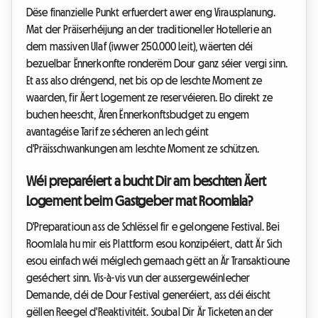
Dëse finanzielle Punkt erfuerdert awer eng Virausplanung.
Mat der Präiserhéijung an der traditioneller Hotellerie an
dem massiven Ulaf (iwwer 250.000 Leit), wäerten déi
bezuelbar Ënnerkonfte ronderëm Dour ganz séier vergi sinn.
Et ass also dréngend, net bis op de leschte Moment ze
waarden, fir Äert Logement ze reservéieren. Elo direkt ze
buchen heescht, Ären Ënnerkonftsbudget zu engem
avantagéise Tarif ze sécheren an Iech géint
d'Präisschwankungen am leschte Moment ze schützen.
Wéi preparéiert a bucht Dir am beschten Äert
Logement beim Gastgeber mat Roomlala?
D'Preparatioun ass de Schlëssel fir e gelongene Festival. Bei
Roomlala hu mir eis Plattform esou konzipéiert, datt Är Sich
esou einfach wéi méiglech gemaach gëtt an Är Transaktioune
geséchert sinn. Vis-à-vis vun der aussergewéinlecher
Demande, déi de Dour Festival generéiert, ass déi éischt
gëllen Reegel d'Reaktivitéit. Soubal Dir Är Ticketen an der