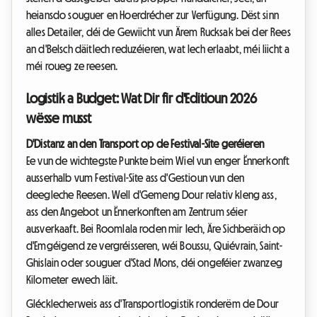
heiansdo souguer en Hoerdrécher zur Verfügung. Dëst sinn
alles Detailer, déi de Gewiicht vun Ärem Rucksak bei der Rees
an d'Belsch däitlech reduzéieren, wat Iech erlaabt, méi liicht a
méi roueg ze reesen.
Logistik a Budget: Wat Dir fir d'Editioun 2026
wësse musst
D'Distanz an den Transport op de Festival-Site geréieren
Ee vun de wichtegste Punkte beim Wiel vun enger Ënnerkonft
ausserhalb vum Festival-Site ass d'Gestioun vun den
deegleche Reesen. Well d'Gemeng Dour relativ kleng ass,
ass den Angebot un Ënnerkonften am Zentrum séier
ausverkaaft. Bei Roomlala roden mir Iech, Äre Sichberäich op
d'Emgéigend ze vergréisseren, wéi Boussu, Quiévrain, Saint-
Ghislain oder souguer d'Stad Mons, déi ongeféier zwanzeg
Kilometer ewech läit.
Glécklecherweis ass d'Transportlogistik ronderëm de Dour