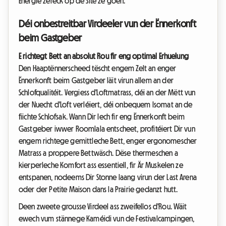
Energie zeréck op de Site ze goen.
Déi onbestreitbar Virdeeler vun der Ënnerkonft
beim Gastgeber
E richtegt Bett an absolut Rou fir eng optimal Erhuelung
Den Haaptënnerscheed tëscht engem Zelt an enger
Ënnerkonft beim Gastgeber läit virun allem an der
Schlofqualitéit. Vergiess d'Loftmatrass, déi an der Mëtt vun
der Nuecht d'Loft verléiert, déi onbequem Isomat an de
fiichte Schlofsak. Wann Dir Iech fir eng Ënnerkonft beim
Gastgeber iwwer Roomlala entscheet, profitéiert Dir vun
engem richtege gemittleche Bett, enger ergonomescher
Matrass a proppere Bettwäsch. Dëse thermeschen a
kierperleche Komfort ass essentiell, fir Är Muskelen ze
entspanen, nodeems Dir Stonne laang virun der Last Arena
oder der Petite Maison dans la Prairie gedanzt hutt.
Deen zweete grousse Virdeel ass zweifellos d'Rou. Wäit
ewech vum stännege Kaméidi vun de Festivalcampingen,