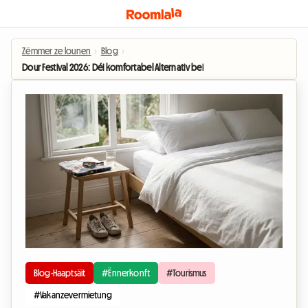
Zëmmer ze lounen
›
Blog
›
Dour Festival 2026: Déi komfortabel Alternativ bei engem Gaaschtewirt amp
Blog-Haaptsäit
#Ënnerkonft
#Tourismus
#Vakanzevermietung