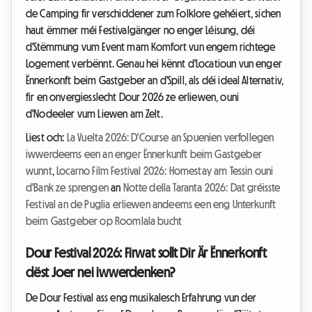
de Camping fir verschiddener zum Folklore gehéiert, sichen
haut ëmmer méi Festivalgänger no enger Léisung, déi
d'Stëmmung vum Event mam Komfort vun engem richtege
Logement verbënnt. Genau hei kënnt d'Locatioun vun enger
Ënnerkonft beim Gastgeber an d'Spill, als déi ideal Alternativ,
fir en onvergiesslecht Dour 2026 ze erliewen, ouni
d'Nodeeler vum Liewen am Zelt.
Liest och:
La Vuelta 2026: D'Course an Spuenien verfollegen
iwwerdeems een an enger Ënnerkunft beim Gastgeber
wunnt
,
Locarno Film Festival 2026: Homestay am Tessin ouni
d'Bank ze sprengen
an
Notte della Taranta 2026: Dat gréisste
Festival an de Puglia erliewen andeems een eng Unterkunft
beim Gastgeber op Roomlala bucht
Dour Festival 2026: Firwat sollt Dir Är Ënnerkonft
dëst Joer nei iwwerdenken?
De Dour Festival ass eng musikalesch Erfahrung vun der