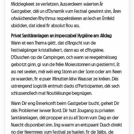
Middegkeet ze verletzen. Ausserdeem wäerten Är
Gastgeber, déi un d'Dynamik vum Festival gewinnt sinn, Ären
ofwäichenden Rhythmus respektéieren an Iech en Ëmfeld
ubidden, dat ideal fir absolut Rou ass.
Privat Sanitäranlagen an impeccabel Hygiëne am Alldag
Wann et een Thema gëtt, dat d'Angscht vun de
Festivalgänger kristalliséiert, dann ass et d'Hygiëne.
D'Duschen op de Campingen, och wann se reegelméisseg
gebotzt ginn, gi vun de fréie Moiesstonnen un gestiermt. Et
ass net seelen, méi wéi eng Stonn an der Sonn oder am Reen
ze waarden, fir e puer Minutten lëlw Waasser ze kréien. Dës
ustrengend Logistik entmutt dacks d'Participanten, déi sech
schlussendlech mat Noutléisunge begnügen.
Wann Dir eng Ënnerkonft beim Gastgeber bucht, geheit Dir
dës Problemer iwwer Bord. Dir hutt Zougang zu privaten
Sanitäranlagen, déi propper an zu all Stonn vum Dag an der
Nuecht disponibel sinn. Eng waarm an entspaant Dusch direkt
no der Heemrees vum Festival ze huelen, fir de Stëbs, de