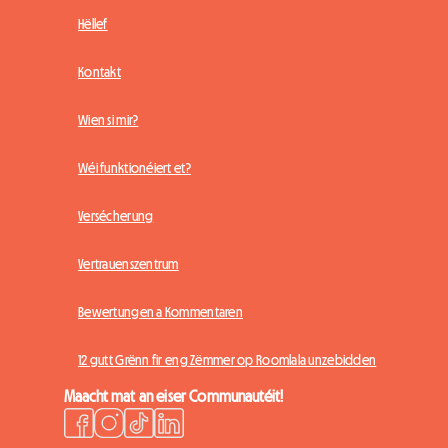
Hëllef
Kontakt
Wien si mir?
Wéi funktionéiert et?
Versécherung
Vertrauenszentrum
Bewertungen a Kommentaren
12 gutt Grënn fir eng Zëmmer op Roomlala unzebidden
Maacht mat an eiser Communautéit!