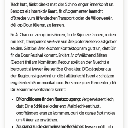
Täsch hutt, fänkt direkt mat der Sich no enger Ënnerkonft un.
Benotzt eis interaktiv Kaart, fir d'Logementer laanscht
d'Strecke vum ëffentlechen Transport oder de Vëlosweeër,
déi op Dour féieren, ze fannen.
Fir Är Chancen ze optimiséieren, fir de Bijou ze fannen, roden
mir Iech, transparent vis-à-vis vun Äre potenziellen Gastgeber
ze sinn. Gitt bei Ärer éischter Kontaktopnam gutt un, datt Dir
fir de Dour Festival kommt. Erklärt Är ofwäichend Zäiten
(Depart fréi am Nomëtteg, Retour spéit an der Nuecht) a
berouegt si iwwer Äre seriöse Charakter. D'Gastgeber aus
der Regioun si gewinnt un dëst alljäerlecht Event a schätzen
eng éierlech Kommunikatioun. Hei sinn e puer Elementer, déi
Dir zesumme verifizéiere kënnt:
D'Konditioune fir den Nuetszougang:
Vergewëssert Iech,
datt Dir e Schlëssel oder eng Méiglechkeet hutt,
onofhängeg eran ze kommen, ouni de ganze Stot moies
um 4 Auer ze erwächen.
Zougang zu de gemeinsame Beräicher:
Iwwerpréift, ob