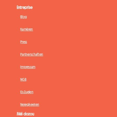
Entreprise
Blog
Karrièren
Press
Partnerschaften
Impressum
NGB
Eis Zuelen
Neiegkeeten
Méi dozou