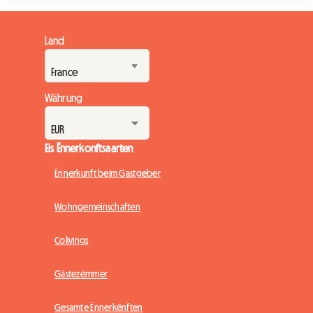
Morbihan déi 55. Editioun vun hirem berüümten Event. Mat
der brittescher Cornouailles als Éieregäscht, preparéiert sech
de Festival Interceltique Lorient 2026 drop, Honnertdausende
Land
vu Begeeschterten aus der ganzer Welt ze empfänken.
Angesicht vun dësem massive Andran...
Währung
Eis Ënnerkonftsaarten
Ënnerkunft beim Gastgeber
Wohngemeinschaften
Colivings
Gästezëmmer
Gesamte Ënnerkënften