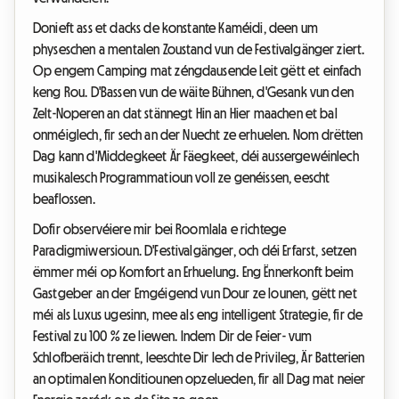
Donieft ass et dacks de konstante Kaméidi, deen um
physeschen a mentalen Zoustand vun de Festivalgänger ziert.
Op engem Camping mat zéngdausende Leit gëtt et einfach
keng Rou. D'Bassen vun de wäite Bühnen, d'Gesank vun den
Zelt-Noperen an dat stännegt Hin an Hier maachen et bal
onméiglech, fir sech an der Nuecht ze erhuelen. Nom drëtten
Dag kann d'Middegkeet Är Fäegkeet, déi aussergewéinlech
musikalesch Programmatioun voll ze genéissen, eescht
beaflossen.
Dofir observéiere mir bei Roomlala e richtege
Paradigmiwersioun. D'Festivalgänger, och déi Erfarst, setzen
ëmmer méi op Komfort an Erhuelung. Eng Ënnerkonft beim
Gastgeber an der Emgéigend vun Dour ze lounen, gëtt net
méi als Luxus ugesinn, mee als eng intelligent Strategie, fir de
Festival zu 100 % ze liewen. Indem Dir de Feier- vum
Schlofberäich trennt, leeschte Dir Iech de Privileg, Är Batterien
an optimalen Konditiounen opzelueden, fir all Dag mat neier