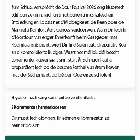
Zum Schluss versprécht de Dour Festival 2026 eng historesch
Editioun ze ginn, räich un Emotiounen a musikaleschen
Entdeckungen. Loosst net d'Middegkeet, de Reen oder de
Mangel u Komfort Äert Genoss verduerwen. Wann Dir Iech fir
d'Locatioun vun enger Ënnerkonft beim Gastgeber mat
Roomlala entscheet, wielt Dir fir d'Serenitéit, d'reparativ Rou
an e kontrolléierte Budget. Waart net méi bis déi bescht
Logementer ausverkaaft sinn: start Är Sich nach haut a
preparéiert Iech op de beschte Festival vun Ärem Liewen,
mat der Sécherheet, op béiden Oueren ze schlofen!
Et goufen nach keng Kommentare verëffentlecht.
E Kommentar hannerloossen
Dir musst Iech aloggen, fir kënnen e Kommentar ze
hannerloossen.