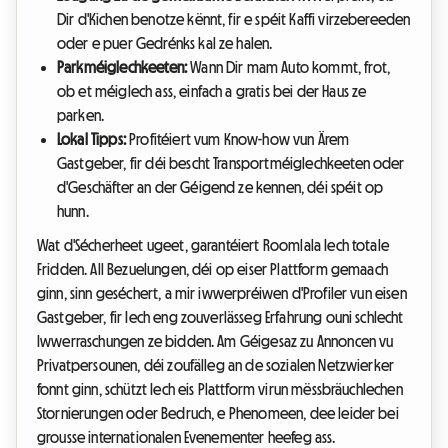
Dir d'Kichen benotze kënnt, fir e spéit Kaffi virzebereeden
oder e puer Gedrénks kal ze halen.
Parkméiglechkeeten:
Wann Dir mam Auto kommt, frot,
ob et méiglech ass, einfach a gratis bei der Haus ze
parken.
Lokal Tipps:
Profitéiert vum Know-how vun Ärem
Gastgeber, fir déi bescht Transportméiglechkeeten oder
d'Geschäfter an der Géigend ze kennen, déi spéit op
hunn.
Wat d'Sécherheet ugeet, garantéiert Roomlala Iech totale
Fridden. All Bezuelungen, déi op eiser Plattform gemaach
ginn, sinn geséchert, a mir iwwerpréiwen d'Profiler vun eisen
Gastgeber, fir Iech eng zouverlässeg Erfahrung ouni schlecht
Iwwerraschungen ze bidden. Am Géigesaz zu Annoncen vu
Privatpersounen, déi zoufälleg an de sozialen Netzwierker
fonnt ginn, schützt Iech eis Plattform virun mëssbräuchlechen
Stornierungen oder Bedruch, e Phenomeen, dee leider bei
grousse internationalen Evenementer heefeg ass.