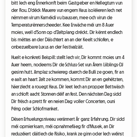
bitt Iech eng Ënnerkonft beim Gastgeber en Hellegtum vun
der Rou. D'déck Mauere vun engem Haus isoléieren Iech net
nëmmen virum Kaméidi vu baussen, mee och virun de
Temperaturënnerscheeder. Kee Erwäche méi um 8 Auer
moies, well d'Sonn op d'Zeltplang dréckt. Dir kënnt endlech
bis mëttes an der Däischtert an an der Keelt schlofen, e
onbezuelbare Luxus an der Festivalzäit.
Huelt e konkreti Beispill: stellt Iech vir, Dir kommt moies um 4
Auer heem, nodeems Dir de Schluss-Set vun Ärem Liiblings-DJ
gesinn hutt. Amplaz schwiereg duerch de Bulli ze goen, fir an
e aalt an haart Zelt ze kommen, kommt Dir an en gehëtzten,
häerzlecht a rouegt Haus. Dir leet Iech an propper Bettwäsch
an schloft aacht Stonnen déif an fest. Den nächsten Dag sidd
Dir frësch a prett fir en neien Dag voller Concerten, ouni
Péng oder Schlofmanket.
Dësen Erhuelungsniveau verännert Är ganz Erfahrung. Dir sidd
méi opmierksam, méi opnahmefäeg fir d'Musek, an Dir
reduzéiert däitlech de Risiko, krank ze ginn oder Iech wéinst