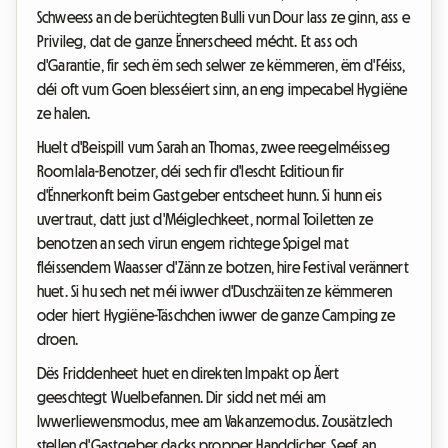
Schweess an de berüchtegten Bulli vun Dour lass ze ginn, ass e
Privileg, dat de ganze Ënnerscheed mécht. Et ass och
d'Garantie, fir sech ëm sech selwer ze këmmeren, ëm d'Féiss,
déi oft vum Goen blesséiert sinn, an eng impecabel Hygiëne
ze halen.
Huelt d'Beispill vum Sarah an Thomas, zwee reegelméisseg
Roomlala-Benotzer, déi sech fir d'lescht Editioun fir
d'Ënnerkonft beim Gastgeber entscheet hunn. Si hunn eis
uvertraut, datt just d'Méiglechkeet, normal Toiletten ze
benotzen an sech virun engem richtege Spigel mat
fléissendem Waasser d'Zänn ze botzen, hire Festival verännert
huet. Si hu sech net méi iwwer d'Duschzäiten ze këmmeren
oder hiert Hygiëne-Täschchen iwwer de ganze Camping ze
droen.
Dës Friddenheet huet en direkten Impakt op Äert
geeschtegt Wuelbefannen. Dir sidd net méi am
Iwwerliewensmodus, mee am Vakanzemodus. Zousätzlech
stellen d'Gastgeber dacks propper Handdicher, Seef, an