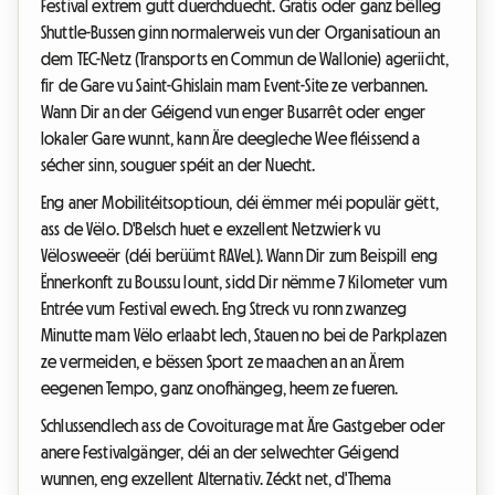
Festival extrem gutt duerchduecht. Gratis oder ganz bëlleg
Shuttle-Bussen ginn normalerweis vun der Organisatioun an
dem TEC-Netz (Transports en Commun de Wallonie) ageriicht,
fir de Gare vu Saint-Ghislain mam Event-Site ze verbannen.
Wann Dir an der Géigend vun enger Busarrêt oder enger
lokaler Gare wunnt, kann Äre deegleche Wee fléissend a
sécher sinn, souguer spéit an der Nuecht.
Eng aner Mobilitéitsoptioun, déi ëmmer méi populär gëtt,
ass de Vëlo. D'Belsch huet e exzellent Netzwierk vu
Vëlosweeër (déi berüümt RAVeL). Wann Dir zum Beispill eng
Ënnerkonft zu Boussu lount, sidd Dir nëmme 7 Kilometer vum
Entrée vum Festival ewech. Eng Streck vu ronn zwanzeg
Minutte mam Vëlo erlaabt Iech, Stauen no bei de Parkplazen
ze vermeiden, e bëssen Sport ze maachen an an Ärem
eegenen Tempo, ganz onofhängeg, heem ze fueren.
Schlussendlech ass de Covoiturage mat Äre Gastgeber oder
anere Festivalgänger, déi an der selwechter Géigend
wunnen, eng exzellent Alternativ. Zéckt net, d'Thema