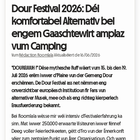
Dour Festival 2026: Déi
komfortabel Alternativ bei
engem Gaaschtewirt amplaz
vum Camping
Vum
Rédaction Roomlala
|
Aktualiséiert de 16/06/2026
"DOUREUUUH !" Dëse mythesche Ruff wäert vum 15. bis den 19.
Juli 2026 erëm iwwer d'Plaine vun der Gemeng Dour
erschënnen. De Dour Festival ass net nëmmen eng
onverzichtbar europäesch Institutioun fir Fans vun
alternativer Musek, mee och als eng richteg kierperlech
Erausfuerderung bekannt.
Bei Roomlala wësse mir wéi intensiv d'Festivalerfahrung ka
sinn. Mat iwwer 250.000 erwaarte Visiteuren iwwer fënnef
Deeg voller Feierlechkeeten, gëtt d'Fro vun der Ënnerkonft
séier zum zentralen Punkt vun Ärer Organisatioun. Och wann