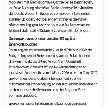
Mobilitéit mat Ärem Roomlala-Gastgeber ze bespriechen,
ier Dir Är Buchung ofschléisst. Dacks kennen d'Leit virun Uert
déi bescht Weeër, fir Stauen ze vermeiden, a kënnen Iech
souguer ubidden, Iech bei engem strategesche Punkt
ofzesetzen. Eng gutt Antizipatioun vun Äre Reesen ass de
Schlëssel dofir, datt d'Distanz ni zu engem Hindernis gëtt.
Den Impakt vun der neier belscher TVA op Ären
Ënnerkonftsbudget
Elo zu engem entscheedende Sujet fir d'Editioun 2026: de
Budget. Eng rezent Steierännerung an der Belsch huet en
direkten Impakt op d'Käschte vun Ärem Openthalt.
Tatsächlech ass d'belscht TVA op Iwwernuechtungen an
touristesch Ënnerkonfte vum 1. Mäerz 2026 un vun 6 % op 12 %
geklommen. Dës plötzlech Erhéijung huet zu enger
automatescher Präiserhéijung an der klassescher Hotellerie an
an den touristesche Residenze vun der Regioun Mons-
Borinage gefouert.
Vis-à-vis vun dëser Inflatioun ass d'Locatioun vun enger