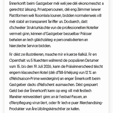
Ënnerkonft beim Gastgeber méi wéi jee déi ekonomeschst a
gerechtst Léisung. Privatpersounen, déi eng Zëmmer iwwer
Plattformen wéi Roomlala lounen, bidden normalerweis vill
méi stabil an transparent Tariffer un. Doduerch, datt
d'schwéier Strukturkäschte vun de professionellen Hoteller
vermeit ginn, kënnen d'Gastgeber bezuelbar Präisser
behalen an Iech gläichzäiteg e personaliséierten an
häerzleche Service bidden.
Fir dëst ze illustréieren, maache mir e kuerze Kalkül. Fir en
Openthalt vu 5 Nuechten während de populären Datumer
vum 15. bis den 19. Juli 2026, kann de Präisënnerscheed tëscht
engem klasseschen Hotel (déi d'TVA-Erhéijung vun 12 % an
d'Héichsaison-Prime weiderginn) an enger Ënnerkonft beim
Gastgeber dacks d'Hallschent ausmaachen. Dëst gespuert
Geld bei der Ënnerkonft kann op eng vill méi festlech
Manéier reinvestéiert ginn: an är Festival-Passen, an
d'Verpflegung virun Uert, oder fir Iech e puer Merchandising-
Produkter vun Äre Liiblingskënschtler ze kafen.