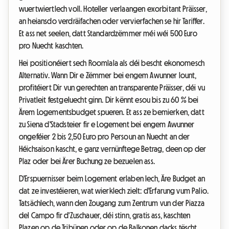
wuertwiertlech voll. Hoteller verlaangen exorbitant Präisser,
an heiansdo verdräifachen oder vervierfachen se hir Tariffer.
Et ass net seelen, datt Standardzëmmer méi wéi 500 Euro
pro Nuecht kaschten.
Hei positionéiert sech Roomlala als déi bescht ekonomesch
Alternativ. Wann Dir e Zëmmer bei engem Awunner lount,
profitéiert Dir vun gerechten an transparente Präisser, déi vu
Privatleit festgeluecht ginn. Dir kënnt esou bis zu 60 % bei
Ärem Logementsbudget spueren. Et ass ze bemierken, datt
zu Siena d'Stadsteier fir e Logement bei engem Awunner
ongeféier 2 bis 2,50 Euro pro Persoun an Nuecht an der
Héichsaison kascht, e ganz vernünftege Betrag, deen op der
Plaz oder bei Ärer Buchung ze bezuelen ass.
D'Erspuernisser beim Logement erlaben Iech, Äre Budget an
dat ze investéieren, wat wierklech zielt: d'Erfarung vum Palio.
Tatsächlech, wann den Zougang zum Zentrum vun der Piazza
del Campo fir d'Zuschauer, déi stinn, gratis ass, kaschten
Plazen op de Tribünen oder op de Balkonen dacks tëscht