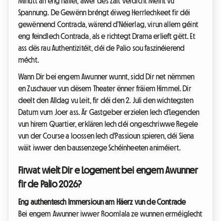
Minutt an eng hallef, awer dës Zäit verdicht Méint vu
Spannung. De Gewënn bréngt éiweg Herrlechkeet fir déi
gewënnend Contrada, wärend d'Néierlag, virun allem géint
eng feindlech Contrada, als e richtegt Drama erlieft gëtt. Et
ass dës rau Authentizitéit, déi de Palio sou faszinéierend
mécht.
Wann Dir bei engem Awunner wunnt, sidd Dir net nëmmen
en Zuschauer vun dësem Theater ënner fräiem Himmel. Dir
deelt den Alldag vu Leit, fir déi den 2. Juli den wichtegsten
Datum vum Joer ass. Är Gastgeber erzielen Iech d'Legenden
vun hirem Quartier, erklären Iech déi ongeschriwwe Regele
vun der Course a loossen Iech d'Passioun spieren, déi Siena
wäit iwwer den baussenzege Schéinheeten animéiert.
Firwat wielt Dir e Logement bei engem Awunner
fir de Palio 2026?
Eng authentesch Immersioun am Häerz vun de Contrade
Bei engem Awunner iwwer Roomlala ze wunnen erméiglecht