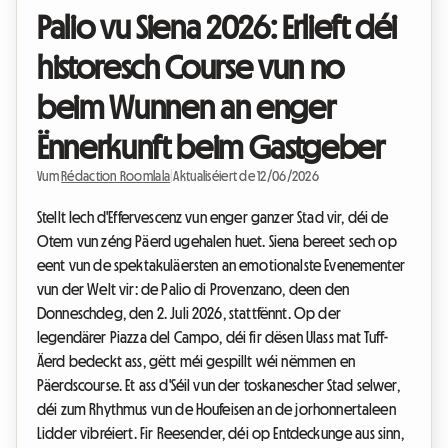
Palio vu Siena 2026: Erlieft déi
historesch Course vun no
beim Wunnen an enger
Ënnerkunft beim Gastgeber
Vum
Rédaction Roomlala
|
Aktualiséiert de 12/06/2026
Stellt Iech d'Effervescenz vun enger ganzer Stad vir, déi de
Otem vun zéng Päerd ugehalen huet. Siena bereet sech op
eent vun de spektakuläersten an emotionalste Evenementer
vun der Welt vir: de Palio di Provenzano, deen den
Donneschdeg, den 2. Juli 2026, stattfënnt. Op der
legendärer Piazza del Campo, déi fir dësen Ulass mat Tuff-
Äerd bedeckt ass, gëtt méi gespillt wéi nëmmen en
Päerdscourse. Et ass d'Séil vun der toskanescher Stad selwer,
déi zum Rhythmus vun de Houfeisen an de jorhonnertaleen
Lidder vibréiert. Fir Reesender, déi op Entdeckunge aus sinn,