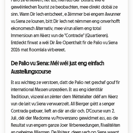
gewéinlechen Tourist ze beobachten, mee direkt dobäi ze
sinn. Wann Dir Iech entscheet, e Zëmmer bei engem Awunner
vu Siena ze lounen, bitt Dir Iech net nëmmen eng onverhofft
ekonomesch Alternativ, mee virun allem eng total
Immersioun am Häerz vun de "Contrade" (Quartieren).
Entdeckt firwat a wéi Dir Äre Openthalt fir de Palio vu Siena
2026 mat Roomlala virbereet.
De Palio vu Siena: Méi wéi just eng einfach
Ausstellungscourse
Et ass wichteg ze verstoen, datt de Palio net geschaf gouf fir
international Massen unzezéien. Et ass eng identitär
Traditioun, viszeral an zënter dem Mëttelalter déif am Häerz
vun de Leit vu Siena verwuerzelt. All Bierger gëtt a senger
Contrada gebuer, lieft an där an där och. D'Course vum 2.
Juli, déi der Madonna vu Provenzano gewidmet ass, ass de
Resultat vun engem ganze Joer Virbereedungen, Rivalitéiten
an geheime Allianzen. De Visiteur, deen sech op Siena waagt,