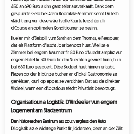
450 an 690 Euro a sinn ganz séier ausverkaaft. Dank dem
gespuerte Geld bei Ärem Roomlala-Zëmmer kënnt Dir Iech
vläicht eng vun dëse wäertvolle Kaarte leeschten, fir
d'Course an optimalen Konditiounen ze gesinn.
Huelen mir d'Beispill vum Sarah an dem Thomas, e Reespuer,
dat eis Plattform d'lescht Joer benotzt huet. Well se e
Zëmmer bei engem Awunner fir 80 Euro d'Nuecht amplaz vun
engem Hotel fir 300 Euro fir dräi Nuechten gewielt hunn, hu si
bal 660 Euro gespuert. Dëse Budget huet hinnen erlaabt,
Plazen op der Tribün ze buchen an d'lokal Gastronomie ze
genéissen, ouni op eppes ze verzichten. Dat ass de direkten
Virdeel, wann een d'Locatioun tëscht Privatleit bevorzugt.
Organisatioun a Logistik: D'Virdeeler vun engem
Logement am Stadzentrum
Den historeschen Zentrum ass zou: vergiess den Auto
D'Logistik ass e wichtege Punkt fir jiddereen, deen an der Zäit