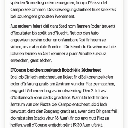
spéiden Nomëtteg erëm erausgoen, fir op d'Piazza del
Campo ze kommen. Dës Beweegungsfräiheet huet kee Präis
bei sou engem groussen Evenement.
Ausserdeem feiert déi ganz Stad nom Rennen (oder trauert)
d'Resultater bis spéit an d'Nuecht. Net op den Auto
angewisen ze sinn oder en onfannbare Taxi fir heem ze
sichen, ass e absolute Komfort. Dir kënnt de Gewënn mat de
Lokalen feieren an Äert Zëmmer a puer Minutte zu Fouss
erreechen, ganz sécher.
D'Course besichen: praktesch Rotschléi a Sécherheet
Egal ob Dir Iech entscheet, en Ticket fir d'Balkonen ze kafen
oder d'Erfarung gratis am Zentrum vun der Plaz ze maachen,
eng gutt Virbereedung ass noutwendeg. Den 2. Juli ass
d'toskanesch Sonn dacks gnädelos. Wann Dir Iech fir den
Zentrum vun der Piazza del Campo entscheet, sidd Iech
bewosst, datt den Zougang gratis ass, awer datt Dir ganz fréi
do misst sinn (dacks virun 16 Auer), fir op eng gutt Plaz ze
hoffen, well d'Course eréischt géint 19:30 Auer ufänkt.