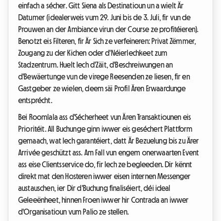
einfach a sécher. Gitt Siena als Destinatioun un a wielt Är
Datumer (idealerweis vum 29. Juni bis de 3. Juli, fir vun de
Prouwen an der Ambiance virun der Course ze profitéieren).
Benotzt eis Filteren, fir Är Sich ze verfeineren: Privat Zëmmer,
Zougang zu der Kichen oder d'Néierlechkeet zum
Stadzentrum. Huelt Iech d'Zäit, d'Beschreiwungen an
d'Bewäertunge vun de virege Reesenden ze liesen, fir en
Gastgeber ze wielen, deem säi Profil Ären Erwaardunge
entsprécht.
Bei Roomlala ass d'Sécherheet vun Ären Transaktiounen eis
Prioritéit. All Buchunge ginn iwwer eis geséchert Plattform
gemaach, wat Iech garantéiert, datt Är Bezuelung bis zu Ärer
Arrivée geschützt ass. Am Fall vun engem onerwaarten Event
ass eise Clientsservice do, fir Iech ze begleeden. Dir kënnt
direkt mat den Hosteren iwwer eisen internen Messenger
austauschen, ier Dir d'Buchung finaliséiert, déi ideal
Geleeënheet, hinnen Froen iwwer hir Contrada an iwwer
d'Organisatioun vum Palio ze stellen.