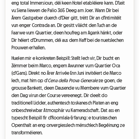
eng total Immersioun, déi keen Hotel etabléiere kann. D'Leit
vu Siena liewen de Palio 365 Deeg am Joer. Wann Dir bei
Ärem Gastgeber duerch d'Dier gitt, trëtt Dir an d'Intimitéit
vun enger Contrada an. Dir gesitt vläicht den Tuch an de
Faarwe vum Quartier, deen houfreg am Agank hänkt, oder
Dir héiert d'Drummen, déi aus dem Haff bei de nuetslechen
Prouwen erhallen.
Huelen mir e konkreten Beispill: Stellt Iech vir, Dir bucht en
Zëmmer beim Marco, engem Awunner vum Quartier Oca
(d'Gans). Direkt no Ärer Arrivée Enn Juni invitéiert de Marco
Iech, mat him op d'
Cena della Prova Generale
ze goen, de
grousse Bankett, deen Dausende vu Membere vum Quartier
den Dag virun der Course vereenegt. Dir deelt do
traditionell Lidder, authentesch toskanesch Platen an eng
onbeschreiwbar Atmosphär vu Kameradschaft. Dat ass en
typescht Beispill fir d'Roomlala-Erfarung: e touristeschen
Openthalt an eng onvergiesslech mënschlech Begéinung ze
transforméieren.