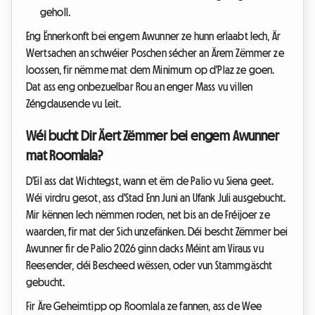
geholl.
Eng Ënnerkonft bei engem Awunner ze hunn erlaabt Iech, Är
Wertsachen an schwéier Poschen sécher an Ärem Zëmmer ze
loossen, fir nëmme mat dem Minimum op d'Plaz ze goen.
Dat ass eng onbezuelbar Rou an enger Mass vu villen
Zéngdausende vu Leit.
Wéi bucht Dir Äert Zëmmer bei engem Awunner
mat Roomlala?
D'Eil ass dat Wichtegst, wann et ëm de Palio vu Siena geet.
Wéi virdru gesot, ass d'Stad Enn Juni an Ufank Juli ausgebucht.
Mir kënnen Iech nëmmen roden, net bis an de Fréijoer ze
waarden, fir mat der Sich unzefänken. Déi bescht Zëmmer bei
Awunner fir de Palio 2026 ginn dacks Méint am Viraus vu
Reesender, déi Bescheed wëssen, oder vun Stammgäscht
gebucht.
Fir Äre Geheimtipp op Roomlala ze fannen, ass de Wee