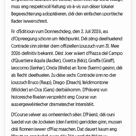
muss eng respektvoll Haltung vis-à-vis vun dëser lokaler
Begeeschterung adoptéieren, déi den einfachen sportleche
Kader iwwerschreit.
Fir d'Editioun vum Donneschdeg, den 2. Juli 2026, ass
d'Opreegung schonn um Héichpunkt. Déi zéng deelhuelend
Contrade sinn zënter dem offiziellen Louszuch vum 31. Mee
2026 definitiv bekannt. Dëst Joer wäert d'Piazza del Campo
d'Quartiere Aquila (Aadler), Civetta (Kéiz), Giraffa (Giraff),
Leocorno (Eenhar), Onda (Welle) an Torre (Tuerm) gesinn, déi
als Recht deelhuelen. Zu dëse sechs Contrade sinn no der
Louszuch Bruco (Raup), Drago (Draach), Valdimontone
(Widder) an Oca (Gans) derbäikomm. D'Präsenz vun
historesche Rivalen versprécht eng Course vun
aussergewéinlecher dramatescher Intensitéit.
D'Course selwer ass onheemlech séier. D'Päerd, déi ouni
Suedel vun de Jockeien (den Fantini) geridden ginn, mussen
dräi Ronnen iwwer d'Plaz maachen. Dat dauert kaum eng