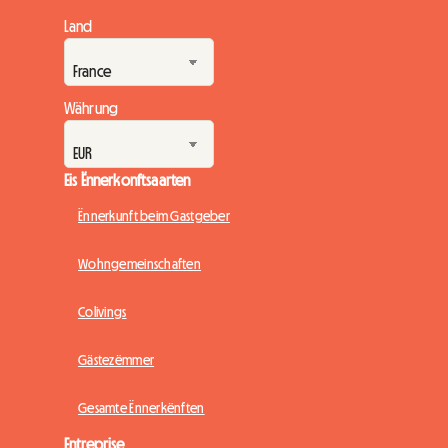
de Festival Interceltique Lorient 2026 drop, Honnertdausende
Land
vu Begeeschterten aus der ganzer Welt ze empfänken.
Angesicht vun dësem massive Andran...
Währung
Eis Ënnerkonftsaarten
Ënnerkunft beim Gastgeber
Wohngemeinschaften
Colivings
Gästezëmmer
Gesamte Ënnerkënften
Entreprise