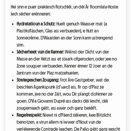
Hei sinn e puer praktesch Rotschléi, un déi Är Roomlala-Hoste
Iech sécher erënneren:
Hydratatioun a Schutz:
Huelt genuch Waasser mat (a
Plastiksfläschen, Glas ass verbueden), e Hutt an
Sonnecrème. D'Waarden an der Sonn kann ustrengend
sinn.
Sécherheet vun de Kanner:
Wéinst der Dicht vun der
Masse an der Hëtzt ass et staark ofgeroden, oder jee no
Zone souguer verbueden, Kanner ënner 12 Joer an de
Zentrum vun der Plaz matzehuelen.
Strategeschen Zougang:
Frot Äre Gastgeber, wat de
beschten Agankspunk (d'
varci
) ass, fir op d'Plaz ze
kommen, jee no der Zäit, wou Dir plangt dohinner ze
goen. D'Via Giovanni Dupré ass dacks déi lescht, déi
zougemaach gëtt, ass awer och ganz beléift.
Regelrespekt:
Niewt ni d'Päerd stéieren, kee Blitzlicht
benotzen, a virun allem ni iwwer d'Nout vun de
verléierende Contrade laachen. De Palio gëtt ganz eescht