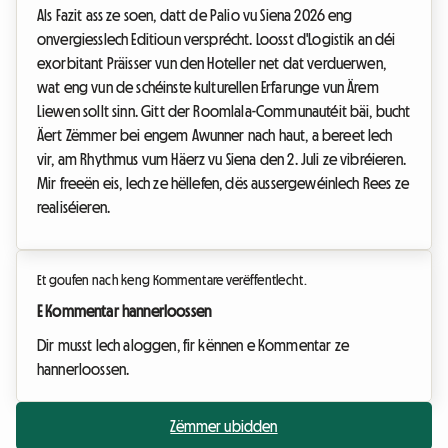
Als Fazit ass ze soen, datt de Palio vu Siena 2026 eng
onvergiesslech Editioun versprécht. Loosst d'Logistik an déi
exorbitant Präisser vun den Hoteller net dat verduerwen,
wat eng vun de schéinste kulturellen Erfarunge vun Ärem
Liewen sollt sinn. Gitt der Roomlala-Communautéit bäi, bucht
Äert Zëmmer bei engem Awunner nach haut, a bereet Iech
vir, am Rhythmus vum Häerz vu Siena den 2. Juli ze vibréieren.
Mir freeën eis, Iech ze hëllefen, dës aussergewéinlech Rees ze
realiséieren.
Et goufen nach keng Kommentare verëffentlecht.
E Kommentar hannerloossen
Dir musst Iech aloggen, fir kënnen e Kommentar ze
hannerloossen.
Zëmmer ubidden