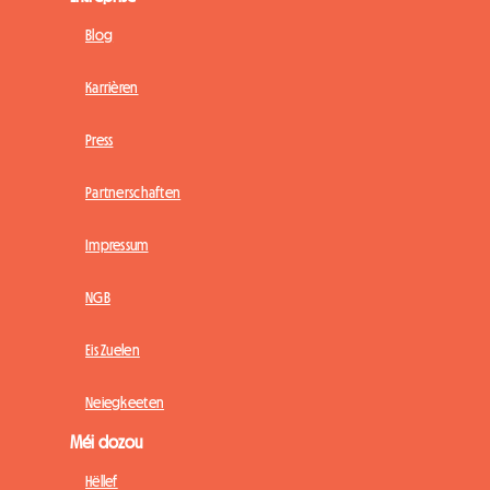
Blog
Karrièren
Press
Partnerschaften
Impressum
NGB
Eis Zuelen
Neiegkeeten
Méi dozou
Hëllef