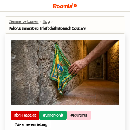
Zëmmer ze lounen
›
Blog
›
Palio vu Siena 2026: Erlieft déi historesch Course vun no beim Wunnen an e
Blog-Haaptsäit
#Ënnerkonft
#Tourismus
#Vakanzevermietung