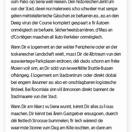
vum Palio op Siena wëll reesen. Den historeschen Zentrum
vun der Stad, deen normalerweis scho schwéier mat senge
géien mëttelalterleche Gässchen ze befueren ass, ass an den
Deeg virun der Course komplett gespaart a fir Autoen
onméiglech ze befuere. Sécherheetsbarrièren, d'Mass an
d'Cortègen maachen all Auto-Verkéier onméiglech.
Wann Dir e Logement an der wäiter Peripherie oder an der
toskanescher Landschaft wielt, musst Dir de Albtraum vun den
auswäertege Parkplazen erdroen, déi dacks schonn am fréie
Moien voll sinn, an Dir sidd vun iwwerfëllte Shuttle-Bussen
ofhängeg. E Logement am Stadzentrum oder direkt dobäi
bei engem Awunner ass also en onschlagbaren logistesche
Virdeel. Bei Roomlala sinn vill Annoncen direkt bannent de
Stadmauere vun der Stad.
Wann Dir am Häerz vu Siena wunnt, kënnt Dir alles zu Fouss
maachen. Dir kënnt bei Ärem Gastgeber erausgoen, duerch
déi festlech Stroosse bummelen, fir Iech wärend de
waarmste Stonne vum Dag am Kille raschten, an dann am