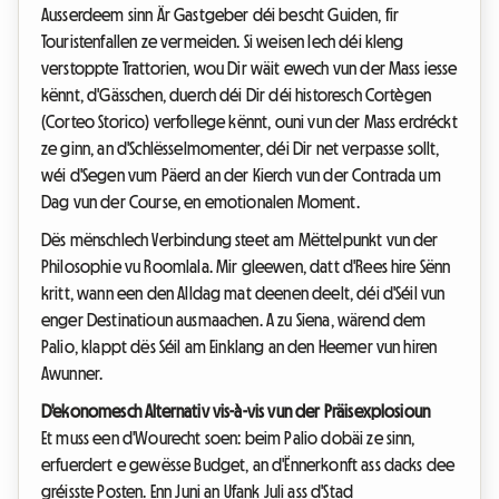
Ausserdeem sinn Är Gastgeber déi bescht Guiden, fir
Touristenfallen ze vermeiden. Si weisen Iech déi kleng
verstoppte Trattorien, wou Dir wäit ewech vun der Mass iesse
kënnt, d'Gässchen, duerch déi Dir déi historesch Cortègen
(Corteo Storico) verfollege kënnt, ouni vun der Mass erdréckt
ze ginn, an d'Schlësselmomenter, déi Dir net verpasse sollt,
wéi d'Segen vum Päerd an der Kierch vun der Contrada um
Dag vun der Course, en emotionalen Moment.
Dës mënschlech Verbindung steet am Mëttelpunkt vun der
Philosophie vu Roomlala. Mir gleewen, datt d'Rees hire Sënn
kritt, wann een den Alldag mat deenen deelt, déi d'Séil vun
enger Destinatioun ausmaachen. A zu Siena, wärend dem
Palio, klappt dës Séil am Einklang an den Heemer vun hiren
Awunner.
D'ekonomesch Alternativ vis-à-vis vun der Präisexplosioun
Et muss een d'Wourecht soen: beim Palio dobäi ze sinn,
erfuerdert e gewësse Budget, an d'Ënnerkonft ass dacks dee
gréisste Posten. Enn Juni an Ufank Juli ass d'Stad