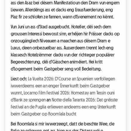
ass den Asaz bei dësem Manifestatioun den Dram vun engem
Liewen. Allerdéngs ass et dacks eng Erausfuerderung, eng
Plaz fir ze schlofen ze fannen, wann d'Evenement no kënnt.
Vun Juni un ass d'Stad ausgebucht. Hoteller, déi sech dem
groussen Interessi bewosst sinn, erhéijen hir Präisser dacks op
onzougänglech Niveauen a maachen aus dësem Dram e
Luxus, deen onbezuelbar ass. Ausserdeem trennt Iech eng
klassesch Hotelzëmmer dacks vun der richteger populärer
Begeeschterung, déi d'Gässchen animéiert. Hei kritt
d'Logement beim Gastgeber seng voll Bedeitung.
Liest och:
La Vuelta 2026: D'Course an Spuenien verfollegen
iwwerdeems een an enger Ënnerkunft beim Gastgeber
wunnt
,
Locarno Film Festival 2026: Homestay am Tessin ouni
d'Bank ze sprengen
an
Notte della Taranta 2026: Dat gréisste
Festival an de Puglia erliewen andeems een eng Unterkunft
beim Gastgeber op Roomlala bucht
Bei Roomlala si mir iwwerzeegt, datt de beschte Wee, de
Palio ze erliewen, net ass, hien aus der Distanz wéi e