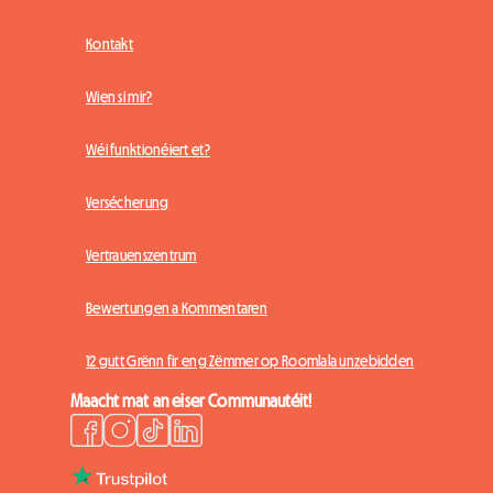
Kontakt
Wien si mir?
Wéi funktionéiert et?
Versécherung
Vertrauenszentrum
Bewertungen a Kommentaren
12 gutt Grënn fir eng Zëmmer op Roomlala unzebidden
Maacht mat an eiser Communautéit!