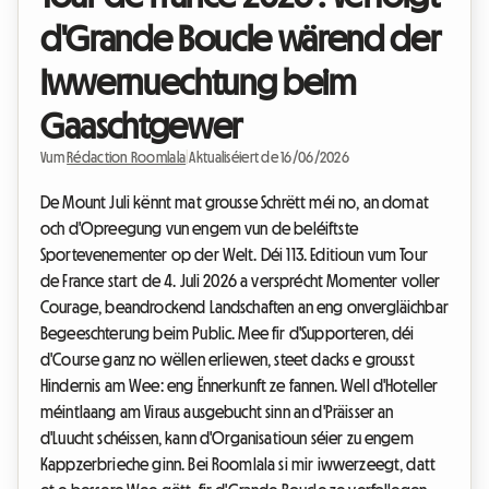
d'Grande Boucle wärend der
Iwwernuechtung beim
Gaaschtgewer
Vum
Rédaction Roomlala
|
Aktualiséiert de 16/06/2026
De Mount Juli kënnt mat grousse Schrëtt méi no, an domat
och d'Opreegung vun engem vun de beléiftste
Sportevenementer op der Welt. Déi 113. Editioun vum Tour
de France start de 4. Juli 2026 a versprécht Momenter voller
Courage, beandrockend Landschaften an eng onvergläichbar
Begeeschterung beim Public. Mee fir d'Supporteren, déi
d'Course ganz no wëllen erliewen, steet dacks e grousst
Hindernis am Wee: eng Ënnerkunft ze fannen. Well d'Hoteller
méintlaang am Viraus ausgebucht sinn an d'Präisser an
d'Luucht schéissen, kann d'Organisatioun séier zu engem
Kappzerbrieche ginn. Bei Roomlala si mir iwwerzeegt, datt