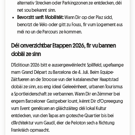
alternativ Strecken oder Parkingzonen ze entdecken, déi
net sou bekannt sinn.
Bevorzitt sanft Mobilitéit:
Wann Dir op der Plaz sidd,
benotzt de Vëlo oder gitt zu Fouss, fir vum Logement aus
méi no un de Parcours ze kommen.
Déi onverzichtbar Etappen 2026, fir vu bannen
dobäi ze sinn
D'Editioun 2026 bitt e aussergewéinlecht Spillfeld, ugefaange
mam Grand Départ zu Barcelona de 4. Juli. Beim Equipe-
Zäitfueren an de Stroosse vun der katalanescher Haaptstad
dobäi ze sinn, ass eng ideal Geleeënheet, urbanen Tourismus
a Sportleidenschaft ze verbannen. Wann Dir en Zëmmer bei
engem Barzeloner Gastgeber lount, kënnt Dir d'Opreegung
vum Event genéissen an gläichzäiteg déi lokal Kultur
entdecken, vun den Tapas am gotesche Quartier bis bei
d'Architektur vum Gaudí, éier de Peloton sech a Richtung
Frankräich opmaacht.