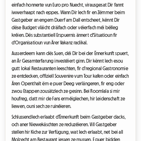
einfach honnerte vun Euro pro Nuecht, virausgesat Dir fannt
iwwerhaapt nach eppes. Wann Dir Iech fir en Zëmmer beim
Gastgeber an engem Duerf am Dall entscheet, kënnt Dir
dëse Budget vläicht dräifach oder véierfach méi bëlleg
kréien. Dës substantiell Erspuernis ännert d'Situatioun fir
d'Organisatioun vun Ärer Vakanz radikal.
Ausserdeem kann dës Suen, déi Dir bei der Ënnerkunft spuert,
an Är Gesamterfarung investéiert ginn. Dir kënnt Iech esou
gutt lokal Restauranten leeschten, fir d'regional Gastronomie
ze entdecken, offiziell Souvenire vum Tour kafen oder einfach
Ären Openthalt ëm e puer Deeg verlängeren, fir eng oder
zwou Etappen zousätzlech ze gesinn. Bei Roomlala si mir
houfreg, datt mir de Fans erméiglechen, hir Leidenschaft ze
liewen, ouni sech ze ruinéieren.
Schlussendlech erlaabt d'Ënnerkunft beim Gastgeber dacks,
och aner Niewekäschten ze reduzéieren. Vill Gastgeber
stellen hir Kiche zur Verfügung, wat Iech erlaabt, net bei all
Molzecht am Restaurant iessen ze mussen. E puer bidden