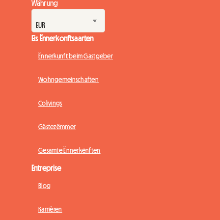
Währung
Eis Ënnerkonftsaarten
Ënnerkunft beim Gastgeber
Wohngemeinschaften
Colivings
Gästezëmmer
Gesamte Ënnerkënften
Entreprise
Blog
Karrièren