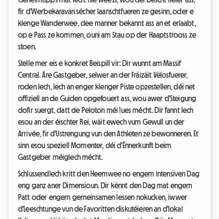
fir d'Werbekaravan sécher laanschtfueren ze gesinn, oder e
klenge Wanderwee, dee manner bekannt ass an et erlaabt,
op e Pass ze kommen, ouni am Stau op der Haaptstrooss ze
stoen.
Stelle mer eis e konkret Beispill vir: Dir wunnt am Massif
Central. Äre Gastgeber, selwer an der Fräizäit Vëlosfuerer,
roden Iech, Iech an enger klenger Piste opzestellen, déi net
offiziell an de Guiden opgefouert ass, wou awer d'Steigung
dofir suergt, datt de Peloton méi lues mécht. Dir fannt Iech
esou an der éischter Rei, wäit ewech vum Gewull un der
Arrivée, fir d'Ustrengung vun den Athleten ze bewonneren. Et
sinn esou speziell Momenter, déi d'Ënnerkunft beim
Gastgeber méiglech mécht.
Schlussendlech kritt den Heemwee no engem intensiven Dag
eng ganz aner Dimensioun. Dir kënnt den Dag mat engem
Patt oder engem gemeinsamen Iessen nokucken, iwwer
d'Leeschtunge vun de Favoritten diskutéieren an d'lokal