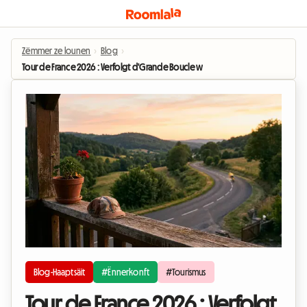
Zëmmer ze lounen
›
Blog
›
Tour de France 2026 : Verfolgt d'Grande Boucle wärend der Iwwernuechtu
Blog-Haaptsäit
#Ënnerkonft
#Tourismus
Tour de France 2026 : Verfolgt