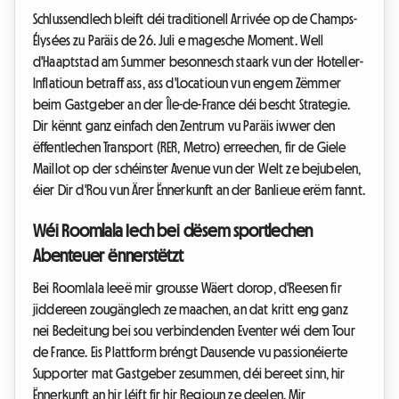
Schlussendlech bleift déi traditionell Arrivée op de Champs-
Élysées zu Paräis de 26. Juli e magesche Moment. Well
d'Haaptstad am Summer besonnesch staark vun der Hoteller-
Inflatioun betraff ass, ass d'Locatioun vun engem Zëmmer
beim Gastgeber an der Île-de-France déi bescht Strategie.
Dir kënnt ganz einfach den Zentrum vu Paräis iwwer den
ëffentlechen Transport (RER, Metro) erreechen, fir de Giele
Maillot op der schéinster Avenue vun der Welt ze bejubelen,
éier Dir d'Rou vun Ärer Ënnerkunft an der Banlieue erëm fannt.
Wéi Roomlala Iech bei dësem sportlechen
Abenteuer ënnerstëtzt
Bei Roomlala leeë mir grousse Wäert dorop, d'Reesen fir
jiddereen zougänglech ze maachen, an dat kritt eng ganz
nei Bedeitung bei sou verbindenden Eventer wéi dem Tour
de France. Eis Plattform bréngt Dausende vu passionéierte
Supporter mat Gastgeber zesummen, déi bereet sinn, hir
Ënnerkunft an hir Léift fir hir Regioun ze deelen. Mir