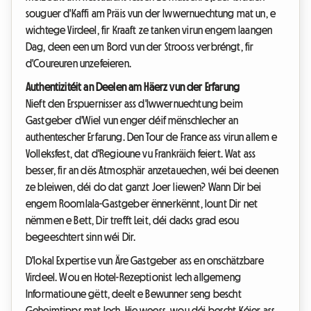
souguer d'Kaffi am Präis vun der Iwwernuechtung mat un, e
wichtege Virdeel, fir Kraaft ze tanken virun engem laangen
Dag, deen een um Bord vun der Strooss verbréngt, fir
d'Coureuren unzefeieren.
Authentizitéit an Deelen am Häerz vun der Erfarung
Nieft den Erspuernisser ass d'Iwwernuechtung beim
Gastgeber d'Wiel vun enger déif mënschlecher an
authentescher Erfarung. Den Tour de France ass virun allem e
Volleksfest, dat d'Regioune vu Frankräich feiert. Wat ass
besser, fir an dës Atmosphär anzetauechen, wéi bei deenen
ze bleiwen, déi do dat ganzt Joer liewen? Wann Dir bei
engem Roomlala-Gastgeber ënnerkënnt, lount Dir net
nëmmen e Bett, Dir trefft Leit, déi dacks grad esou
begeeschtert sinn wéi Dir.
D'lokal Expertise vun Äre Gastgeber ass en onschätzbare
Virdeel. Wou en Hotel-Rezeptionist Iech allgemeng
Informatioune gëtt, deelt e Bewunner seng bescht
Geheimtipps mat Iech. Hie weess, wou déi bescht Kéier ass,