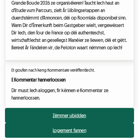
Grande Boucle 2026 ze organiséieren! Taucht Iech haut an
d'Etude vum Parcours, zielt Är Liiblingsetappen an
duerchstëmmt d'Annoncen, déi op Roomlala disponibel sinn.
Wann Dir d'Ënnerkunft beim Gastgeber wielt, vergewëssert
Dir Iech, den Tour de France op déi authenteschst,
wirtschaftlechst an gesellegst Manéier ze liewen, déi et gëtt.
Bereet Är Fändelen vir, de Peloton waart nëmmen op Iech!
Et goufen nach keng Kommentare verëffentlecht.
E Kommentar hannerloossen
Dir musst Iech aloggen, fir kënnen e Kommentar ze
hannerloossen.
Zëmmer ubidden
Logement fannen