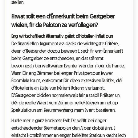
stellen.
Firwat sollt een d'Ënnerkunft beim Gastgeber
wielen, fir de Peloton ze verfollegen?
Eng wirtschaftlech Alternativ géint d'Hoteller-Inflatioun
De finanziellen Argument ass dacks de wichtegste Critère,
deen d'Reesender dozou beweegt, sech fir eng Ënnerkunft
beim Gastgeber ze entscheeden, an dat stëmmt
besonnesch bei weltwäiten Eventer wéi dem Tour de France.
Wann Dir eng Zëmmer bei enger Privatpersoun iwwer
Roomlala lount, entkommt Dir deen exzessiven Tariffer, déi
d'Hotellerie an Zäite vun héijem Udrang verlaangt.
D'Gastgeber bidden normalerweis fair a stabil Präisser un,
déi de reelle Wäert vum Zëmmer reflektéieren an net op
Spekulatioun am Zesummenhang mam Event baséieren.
Huele mer e ganz konkrete Fall: Dir wëllt bei enger
entscheedender Biergetapp an den Alpen dobäi sinn. E
einfacht Hotelzëmmer an enger beléifter Statioun kascht Iech