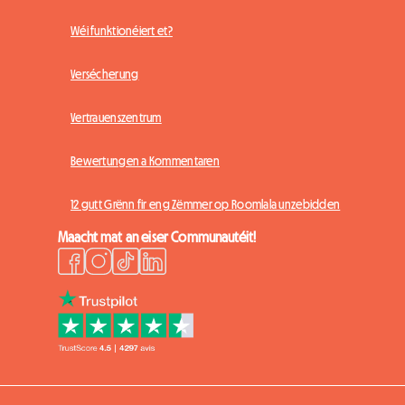
Wéi funktionéiert et?
Versécherung
Vertrauenszentrum
Bewertungen a Kommentaren
12 gutt Grënn fir eng Zëmmer op Roomlala unzebidden
Maacht mat an eiser Communautéit!