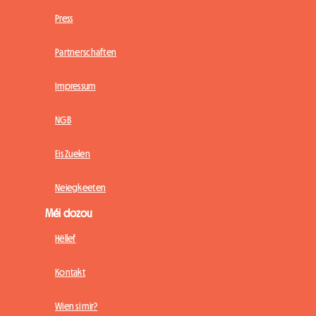
Press
Partnerschaften
Impressum
NGB
Eis Zuelen
Neiegkeeten
Méi dozou
Hëllef
Kontakt
Wien si mir?