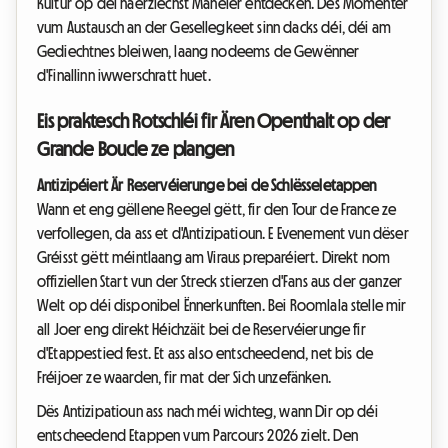
Kultur op déi häerzlechst Manéier entdecken. Dës Momenter
vum Austausch an der Gesellegkeet sinn dacks déi, déi am
Gediechtnes bleiwen, laang nodeems de Gewënner
d'Finallinn iwwerschratt huet.
Eis praktesch Rotschléi fir Ären Openthalt op der
Grande Boucle ze plangen
Antizipéiert Är Reservéierunge bei de Schlësseletappen
Wann et eng gëllene Reegel gëtt, fir den Tour de France ze
verfollegen, da ass et d'Antizipatioun. E Evenement vun dëser
Gréisst gëtt méintlaang am Viraus preparéiert. Direkt nom
offiziellen Start vun der Streck stierzen d'Fans aus der ganzer
Welt op déi disponibel Ënnerkunften. Bei Roomlala stelle mir
all Joer eng direkt Héichzäit bei de Reservéierunge fir
d'Etappestied fest. Et ass also entscheedend, net bis de
Fréijoer ze waarden, fir mat der Sich unzefänken.
Dës Antizipatioun ass nach méi wichteg, wann Dir op déi
entscheedend Etappen vum Parcours 2026 zielt. Den