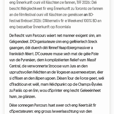
eng Ënnerkunft ouni vill Käschten ze fannen
,
TIFF 2026: Déi
bescht Méiglechkeet fir eng Ënnerkunft zu Toronto ze fannen
an de Filmfestival ouni vill Käschten ze genéissen
an
BD-
Festival Bréissel 2026: D'Alternativ fir e Weekend 100% BD an
eng bezuelbar Ënnerkunft op Roomlala
De Rescht vum Parcours wäert net manner exigent sinn, am
Géigendeel. D'Organisateure sinn eng geféierlech Streck
gaangen, déi duerch déi fënnef Haaptbiergmassiver a
Frankräich féiert. D'Coureure musse sech mat de géie Piste
vun de Pyrenäen, dem komplizéierten Relief vum Massif
Central, de verwonnerte Stroosse vum Jura an den
uspruchsvollen Héichten an de Vogesen auserneesetzen, éier
si d'Risen an den Alpen ugoen. Dësen Tour de Force geet, wéi
d'Traditioun et wëll, mam Héichpunkt op de Champs-Élysées
zu Paräis op en Enn, wou d'Sprinter eng lescht Geleeënheet
hunn, ze glänzen.
Dëse sonnegen Parcours huet awer och eng Keertsäit fir
d'Spectateuren: eng grouss Iwwerlaaschtung vun den