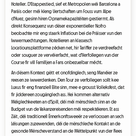
Hoteller. D'Etappestied, sief et Metropolen wéi Barcelona a
Paräis oder méi kleng Uertschaften um Fouss vum Alpe
d'Huez, gesinn hiren Opnamekapazitéiten gestiermt. Als
direkt Konsequenz vun dëser exponentieller Nofro
beobachte mir eng staark Inflatioun bei de Präisser vun den
Iwwernuechtungen. Hotellieren an klassesch
Locatiounsplattforme zécken net, hir Tariffer ze verdreefacht
oder souguer ze vervéierfacht, wat d'Verfollegen vun der
Course fir vill Familljen a Fans onbezuelbar mécht.
An dësem Kontext gëtt et onofdinglech, seng Manéier ze
reesen ze iwwerdenken. Den Tour ze verfollegen sollt kee
Luxus fir eng finanziell Elite sinn, mee e grousst Volleksfest, dat
fir jiddereen zougänglech ass. Hei kommen alternativ
Méiglechkeeten an d'Spill, déi méi mënschlech sinn an de
Budget vun de Vakanzereisenden méi respektéieren. Et ass
Zäit, déi traditionell Ënnerkonftsweeër ze verloossen an sech
Léisungen zuzewenden, déi de mënschleche Kontakt an de
gesonde Mënscheverstand an de Mëttelpunkt vun der Rees