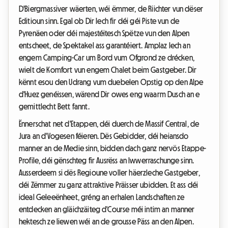
D'Biergmassiver wäerten, wéi ëmmer, de Riichter vun dëser
Editioun sinn. Egal ob Dir Iech fir déi géi Piste vun de
Pyrenäen oder déi majestéitesch Spëtze vun den Alpen
entscheet, de Spektakel ass garantéiert. Amplaz Iech an
engem Camping-Car um Bord vum Ofgrond ze drécken,
wielt de Komfort vun engem Chalet beim Gastgeber. Dir
kënnt esou den Udrang vum duebelen Opstig op den Alpe
d'Huez genéissen, wärend Dir owes eng waarm Dusch an e
gemittlecht Bett fannt.
Ënnerschat net d'Etappen, déi duerch de Massif Central, de
Jura an d'Vogesen féieren. Dës Gebidder, déi heiansdo
manner an de Medie sinn, bidden dach ganz nervös Etappe-
Profile, déi gënschteg fir Ausrëss an Iwwerraschunge sinn.
Ausserdeem si dës Regioune voller häerzleche Gastgeber,
déi Zëmmer zu ganz attraktive Präisser ubidden. Et ass déi
ideal Geleeënheet, gréng an erhalen Landschaften ze
entdecken an gläichzäiteg d'Course méi intim an manner
hektesch ze liewen wéi an de grousse Päss an den Alpen.