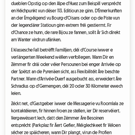
dueblen Opstig op den Alpe d'Huez zum Beispill versprécht
en Héichpunkt vun dëser 113. Editioun ze ginn. D'Ënnerkunften
an der Ëmgéigend vu Bourg-d'Oisans oder op de Piste vun
der legendärer Statioun ginn extrem fréi gestiermt. Fir
d'Chance ze hunn, de rare Bijou ze fannen, sollt Är Sich direkt
am Wanter virdrun ufänken.
E klassesche Fall betrëfft Familljen, déi d'Course iwwer e
verlängerten Weekend wëllen verfollegen. Wann Dir en
Zëmmer fir dräi oder véier Persounen bei enger Arrivée op
der Spëtzt an de Pyrenäen sicht, ass Flexibilitéit Äre beschte
Partner. Wann d'Arrivée-Duerf ausgebucht ass, erweidert Äre
Sichradius op d'Gemengen, déi 20 oder 30 Kilometer ewech
leien.
Zéckt net, d'Gastgeber iwwer de Messagerie vu Roomlala ze
kontaktéieren, fir hinnen Froen ze stellen, ier Dir reservéiert.
Vergewëssert Iech, datt den Zëmmer Äre Besoinen
entsprécht (Parkplaz fir Äert Gefier, Méiglechkeet fir Vëloen
sécher ze späicheren, wann Dir plangt, virun de Profien