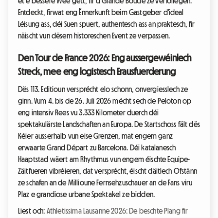
et e bessere Wee gëtt, fir d'Grande Boucle ze verfollegen.
Entdeckt, firwat eng Ënnerkunft beim Gastgeber d'ideal
Léisung ass, déi Suen spuert, authentesch ass an praktesch, fir
näischt vun dësem historeschen Event ze verpassen.
Den Tour de France 2026: Eng aussergewéinlech
Streck, mee eng logistesch Erausfuerderung
Dës 113. Editioun versprécht elo schonn, onvergiesslech ze
ginn. Vum 4. bis de 26. Juli 2026 mécht sech de Peloton op
eng intensiv Rees vu 3.333 Kilometer duerch déi
spektakulärste Landschaften an Europa. De Startschoss fält dës
Kéier ausserhalb vun eise Grenzen, mat engem ganz
erwaarte Grand Départ zu Barcelona. Déi katalanesch
Haaptstad wäert am Rhythmus vun engem éischte Equipe-
Zäitfueren vibréieren, dat versprécht, éischt däitlech Ofstänn
ze schafen an de Millioune Fernsehzuschauer an de Fans viru
Plaz e grandiose urbane Spektakel ze bidden.
Liest och:
Athletissima Lausanne 2026: De beschte Plang fir