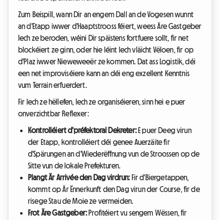
Zum Beispill, wann Dir an engem Dall an de Vogesen wunnt
an d'Etapp iwwer d'Haaptstrooss féiert, weess Äre Gastgeber
Iech ze beroden, wéini Dir späistens fortfuere sollt, fir net
blockéiert ze ginn, oder hie léint Iech vläicht Vëloen, fir op
d'Plaz iwwer Nieweweeër ze kommen. Dat ass Logistik, déi
een net improviséiere kann an déi eng exzellent Kenntnis
vum Terrain erfuerdert.
Fir Iech ze hëllefen, Iech ze organiséieren, sinn hei e puer
onverzichtbar Reflexer:
Kontrolléiert d'préfektoral Dekreter:
E puer Deeg virun
der Etapp, kontrolléiert déi genee Auerzäite fir
d'Spärungen an d'Wiederëffnung vun de Stroossen op de
Sitte vun de lokale Prefekturen.
Plangt Är Arrivée den Dag virdrun:
Fir d'Biergetappen,
kommt op Är Ënnerkunft den Dag virun der Course, fir de
risege Stau de Moie ze vermeiden.
Frot Äre Gastgeber:
Profitéiert vu sengem Wëssen, fir