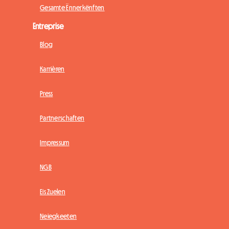
Gesamte Ënnerkënften
Entreprise
Blog
Karrièren
Press
Partnerschaften
Impressum
NGB
Eis Zuelen
Neiegkeeten