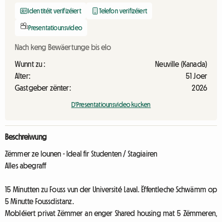
Identitéit verifizéiert
Telefon verifizéiert
Presentatiounsvideo
Nach keng Bewäertunge bis elo
Wunnt zu :
Neuville (Kanada)
Alter:
51 Joer
Gastgeber zënter:
2026
D'Presentatiounsvideo kucken
Beschreiwung
Zëmmer ze lounen - Ideal fir Studenten / Stagiairen
Alles abegraff
15 Minutten zu Fouss vun der Université Laval. Ëffentleche Schwämm op
5 Minutte Foussdistanz.
Mobléiert privat Zëmmer an enger Shared housing mat 5 Zëmmeren,