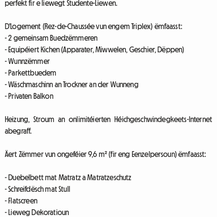
perfekt fir e liewegt Studente-Liewen.
D'Logement (Rez-de-Chaussée vun engem Triplex) ëmfaasst:
- 2 gemeinsam Buedzëmmeren
- Equipéiert Kichen (Apparater, Miwwelen, Geschier, Dëppen)
- Wunnzëmmer
- Parkettbuedem
- Wäschmaschinn an Trockner an der Wunneng
- Privaten Balkon
Heizung, Stroum an onlimitéierten Héichgeschwindegkeets-Internet
abegraff.
Äert Zëmmer vun ongeféier 9,6 m² (fir eng Eenzelpersoun) ëmfaasst:
- Duebelbett mat Matratz a Matratzeschutz
- Schreifdësch mat Stull
- Flatscreen
- Lieweg Dekoratioun