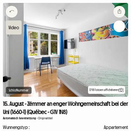
D'18 Fotoen affichéieren
Schlofkummer
15. August - Zëmmer an enger Wohngemeinschaft bei der
Uni (1660-1) (Québec - G1V 1N8)
Automatesch Iwwersetzung
-
Originaltitel
Wunnengstyp :
Appartement