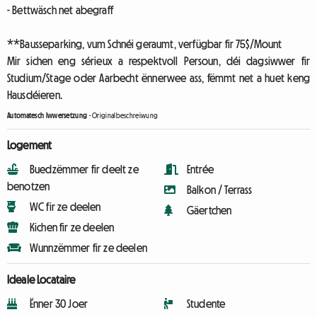
- Bettwäsch net abegraff
**Bausseparking, vum Schnéi geraumt, verfügbar fir 75$/Mount
Mir sichen eng sérieux a respektvoll Persoun, déi dagsiwwer fir
Studium/Stage oder Aarbecht ënnerwee ass, fëmmt net a huet keng
Hausdéieren.
Automatesch Iwwersetzung
-
Originalbeschreiwung
Logement
Buedzëmmer fir deelt ze
Entrée
benotzen
Balkon / Terrass
WC fir ze deelen
Gäertchen
Kichen fir ze deelen
Wunnzëmmer fir ze deelen
Ideale Locataire
Ënner 30 Joer
Studente