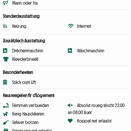
Mann oder Fra
Standardausstattung
Heizung
Internet
Zousätzlech Ausstattung
Dréchenmaschinn
Wäschmaschinn
Kleederbrieëll
Besonderheeten
Stäck ouni Lift
Hausreegelen fir d'Logement
Fëmmen verbueden
Absolut roueg tëscht 22.00
an 08.00 Auer
Keng Hausdéieren
Koppel net erlaabt
Selwer botzen
Feiere sinn net erlaabt