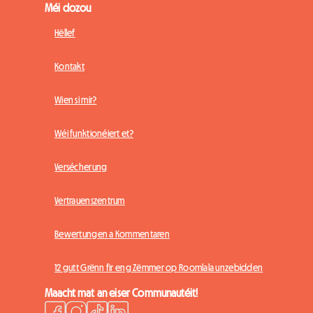
Méi dozou
Hëllef
Kontakt
Wien si mir?
Wéi funktionéiert et?
Versécherung
Vertrauenszentrum
Bewertungen a Kommentaren
12 gutt Grënn fir eng Zëmmer op Roomlala unzebidden
Maacht mat an eiser Communautéit!