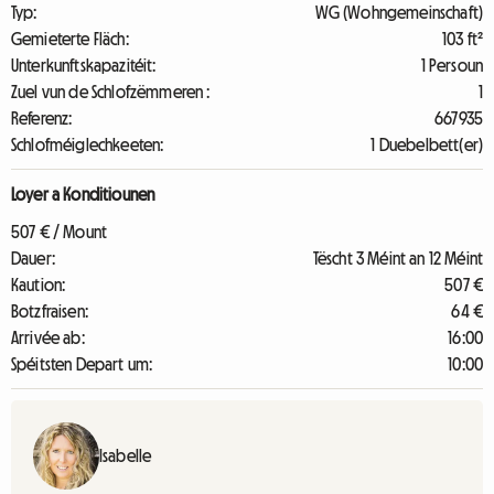
Typ:
WG (Wohngemeinschaft)
Gemieterte Fläch:
103 ft²
Unterkunftskapazitéit:
1 Persoun
Zuel vun de Schlofzëmmeren :
1
Referenz:
667935
Schlofméiglechkeeten:
1 Duebelbett(er)
Loyer a Konditiounen
507 € / Mount
Dauer:
Tëscht 3 Méint an 12 Méint
Kaution:
507 €
Botzfraisen:
64 €
Arrivée ab:
16:00
Spéitsten Depart um:
10:00
Isabelle