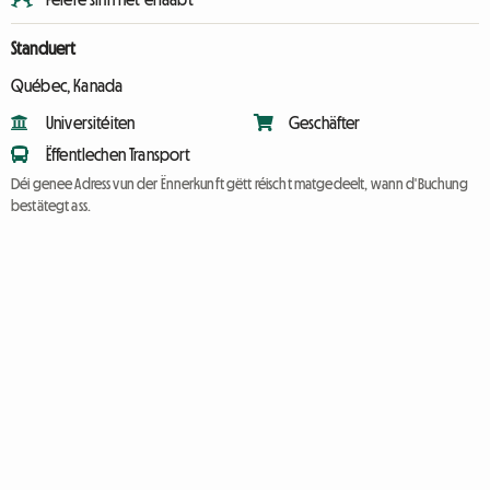
Standuert
Québec, Kanada
Universitéiten
Geschäfter
Ëffentlechen Transport
Déi genee Adress vun der Ënnerkunft gëtt réischt matgedeelt, wann d'Buchung
bestätegt ass.