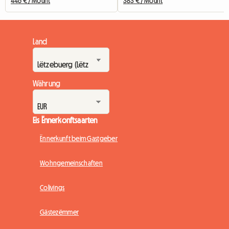
446 € / Mount
383 € / Mount
Land
Währung
Eis Ënnerkonftsaarten
Ënnerkunft beim Gastgeber
Wohngemeinschaften
Colivings
Gästezëmmer