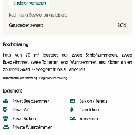
Telefon verifizéiert
Nach keng Bewäertunge bis elo
Gastgeber zënter:
2014
Beschreiwung
Haus vun 70 m² besteet aus zwee Schlofkummeren, zwee
Buedzëmmer, zwee Toiletten, eng Wunnzëmmer, eng Kichen an en
zouenen Gaart. Gëeegent fir bis zu véier Leit.
Automatesch Iwwersetzung
-
Originalbeschreiwung
Logement
Privat Buedzëmmer
Balkon / Terrass
Privat WC
Gäertchen
Privat Kichen
Schwämm
Private Wunnzëmmer