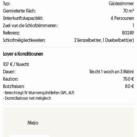
Typ:
Gästezimmer
Gemieterte Fläch:
70 m²
Unterkunftskapazitéit:
4 Persounen
Zuel vun de Schlofzëmmeren :
1
Referenz:
80249
Schlofméiglechkeeten:
2 Eenzelbetter, 1 Duebelbett(er)
Loyer a Konditiounen
107 € / Nuecht
Dauer:
Tëscht 1 woch an 3 Méint
Kaution:
750 €
Botzfraisen:
80 €
- Berechtegt fir Wunnengshëllefen (APL, ALF)
- Domiciliatioun net méiglech
Miejo