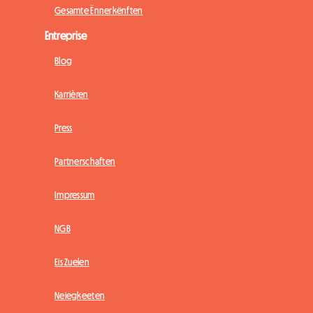
Gesamte Ënnerkënften
Entreprise
Blog
Karrièren
Press
Partnerschaften
Impressum
NGB
Eis Zuelen
Neiegkeeten