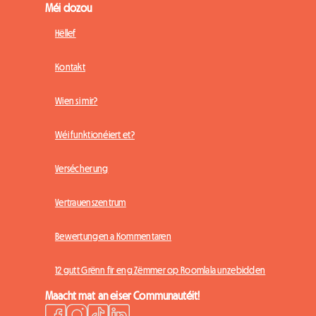
Méi dozou
Hëllef
Kontakt
Wien si mir?
Wéi funktionéiert et?
Versécherung
Vertrauenszentrum
Bewertungen a Kommentaren
12 gutt Grënn fir eng Zëmmer op Roomlala unzebidden
Maacht mat an eiser Communautéit!