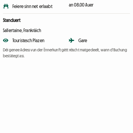
an 08.00 Auer
Feiere sinn net erlaabt
Standuert
Sallertaine, Frankräich
Touristesch Plazen
Gare
Déi genee Adress vun der Ënnerkunft gëtt réischt matgedeelt, wann d'Buchung
bestätegt ass.