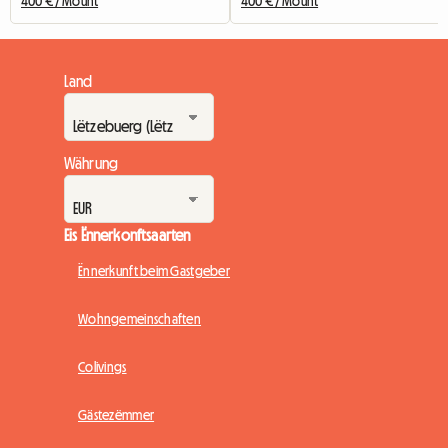
400 € / Mount
400 € / Mount
Land
Währung
Eis Ënnerkonftsaarten
Ënnerkunft beim Gastgeber
Wohngemeinschaften
Colivings
Gästezëmmer