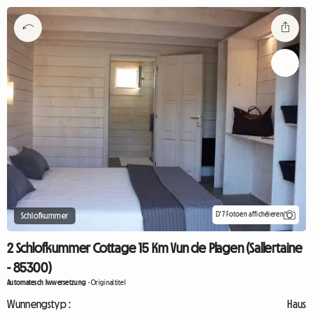
D'7 Fotoen affichéieren
Schlofkummer
2 Schlofkummer Cottage 15 Km Vun de Plagen (Sallertaine
- 85300)
Automatesch Iwwersetzung
-
Originaltitel
Wunnengstyp :
Haus