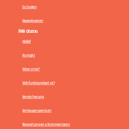
Eis Zuelen
Neiegkeeten
Méi dozou
Hëllef
Kontakt
Wien si mir?
Wéi funktionéiert et?
Versécherung
Vertrauenszentrum
Bewertungen a Kommentaren