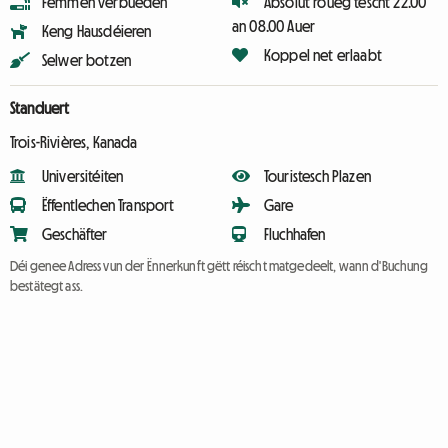
Fëmmen verbueden
Absolut roueg tëscht 22.00
an 08.00 Auer
Keng Hausdéieren
Koppel net erlaabt
Selwer botzen
Standuert
Trois-Rivières, Kanada
Universitéiten
Touristesch Plazen
Ëffentlechen Transport
Gare
Geschäfter
Fluchhafen
Déi genee Adress vun der Ënnerkunft gëtt réischt matgedeelt, wann d'Buchung
bestätegt ass.