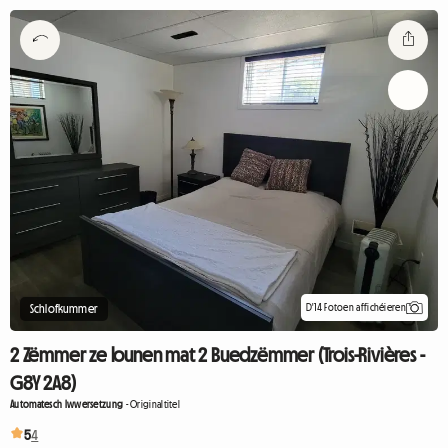
D'14 Fotoen affichéieren
Schlofkummer
2 Zëmmer ze lounen mat 2 Buedzëmmer (Trois-Rivières -
G8Y 2A8)
Automatesch Iwwersetzung
-
Originaltitel
5
4