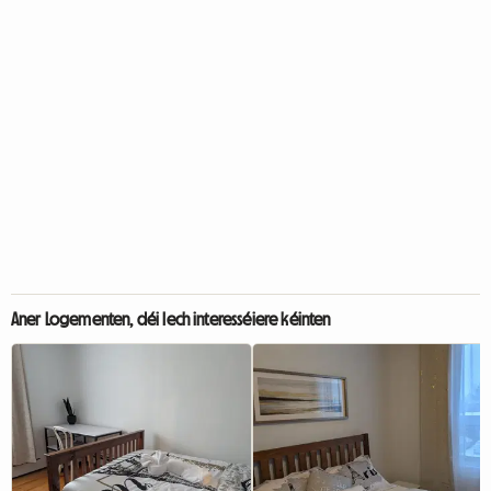
Aner Logementen, déi Iech interesséiere kéinten