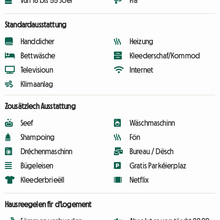
Vun 18 bis 55 Joer
Fra
Standardausstattung
Handdicher
Heizung
Bettwäsche
Kleederschaf/Kommod
Televisioun
Internet
Klimaanlag
Zousätzlech Ausstattung
Seef
Wäschmaschinn
Shampoing
Fön
Dréchenmaschinn
Bureau / Dësch
Bügeleisen
Gratis Parkéierplaz
Kleederbrieëll
Netflix
Hausreegelen fir d'Logement