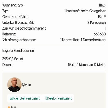
Wunnengstyp :
Haus
Typ:
Unterkunft beim Gastgeber
Gemieterte Fläch:
13 m²
Unterkunftskapazitéit:
2 Persounen
Zuel vun de Schlofzëmmeren :
1
Referenz:
668680
Schlofméiglechkeeten:
1 Eenzelt Bett, 1 Duebelbett(er)
Loyer a Konditiounen
393 € / Mount
Dauer:
Tëscht 1 Mount an 12 Méint
Sylvain
Identitéit verifizéiert
Telefon verifizéiert
5
(4)