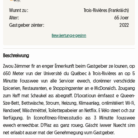
Wunnt zu :
Trois-Rivières (Frankräich)
Alter:
65 Joer
Gastgeber zënter:
2022
Bewäertunge gesinn
Beschreiwung
Zwou Zëmmer fir an enger Ënnerkunft beim Gastgeber ze lounen, op
650 Meter vun der Université du Québec à Trois-Rivières an op 5
Minutte Fousswee vun alle Servicer ewech, dorënner verschidde
Epicerien, Restauranten, e Shoppingzenter an e McDonald's. Zougang
zum Haff mat Schaukel ass abegraff. D'Locatioun ëmfaasst e Queen-
Size-Bett, Bettwäsche, Stroum, Heizung, Klimaanlag, onlimitéiert Wi-Fi,
Handseef, Wäschmëttel, Toilettepabeier an Netflix. E Vëlo steet och zur
Verfügung. En Econofitness-Fitnessstudio ass 3 Minutte Fousswee
ewech erreechbar. D'Plaz ass ganz roueg. Gäscht iwwer Nuecht sinn
net erlaabt ausser mat der Genehmegung vum Gastgeber.