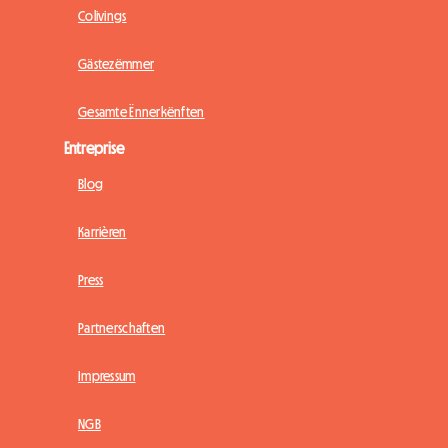
Colivings
Gästezëmmer
Gesamte Ënnerkënften
Entreprise
Blog
Karrièren
Press
Partnerschaften
Impressum
NGB