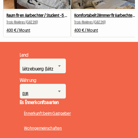
Raum fir en Aarbechter / Student - 5 min vun UQTR (Trois-Rivières)
Komfortabelt Zëmmer fir Aarbechter/Student - 5 Minutte vun der UQTR ewech
Trois-Rivières (G8Z 2K1)
Trois-Rivières (G8Z 2K1)
400 € / Mount
400 € / Mount
Land
Währung
Eis Ënnerkonftsaarten
Ënnerkunft beim Gastgeber
Wohngemeinschaften