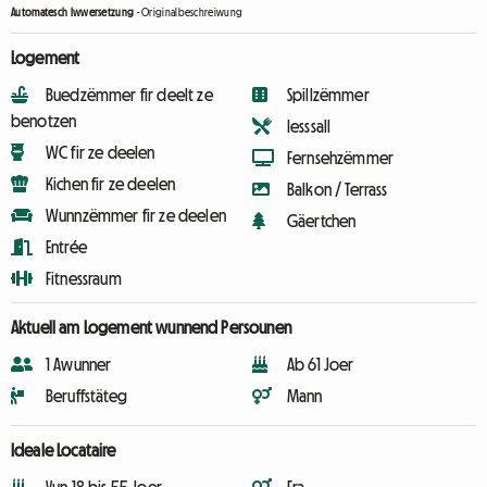
Automatesch Iwwersetzung
-
Originalbeschreiwung
Logement
Buedzëmmer fir deelt ze
Spillzëmmer
benotzen
Iesssall
WC fir ze deelen
Fernsehzëmmer
Kichen fir ze deelen
Balkon / Terrass
Wunnzëmmer fir ze deelen
Gäertchen
Entrée
Fitnessraum
Aktuell am Logement wunnend Persounen
1 Awunner
Ab 61 Joer
Beruffstäteg
Mann
Ideale Locataire