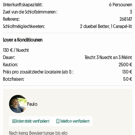
Unterkunftskapazitéit:
6 Persounen
Zuel vun de Schlofzëmmeren :
3
Referenz:
268147
Schlofméiglechkeeten:
2 duebel Better, 1 Canapé-lit
Loyer a Konditiounen
130 € / Nuecht
Dauer:
Tëscht 3 Nuecht an 3 Méint
Kaution:
2500 €
Präis pro zousätzleche Locataire (ab 1) :
130 €
Botzfraisen:
50 €
Paulo
Identitéit verifizéiert
Telefon verifizéiert
Nach keng Bewäertunge bis elo