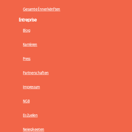
Gesamte Ënnerkënften
Entreprise
Blog
Karrièren
Press
Partnerschaften
Impressum
NGB
Eis Zuelen
Neiegkeeten