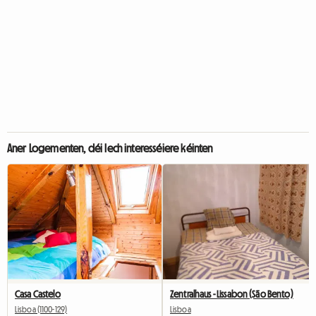
Aner Logementen, déi Iech interesséiere kéinten
Casa Castelo
Zentralhaus - Lissabon (São Bento)
Lisboa (1100-129)
Lisboa