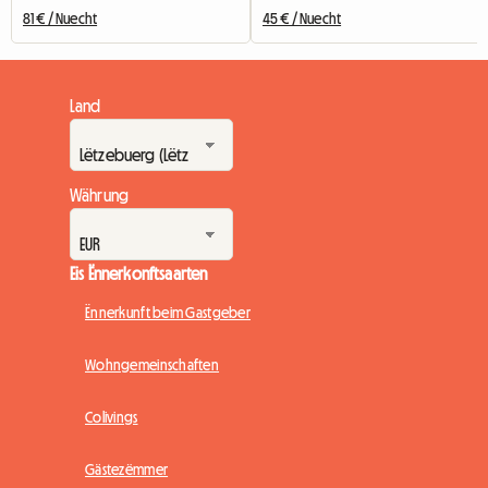
81 € / Nuecht
45 € / Nuecht
Land
Währung
Eis Ënnerkonftsaarten
Ënnerkunft beim Gastgeber
Wohngemeinschaften
Colivings
Gästezëmmer