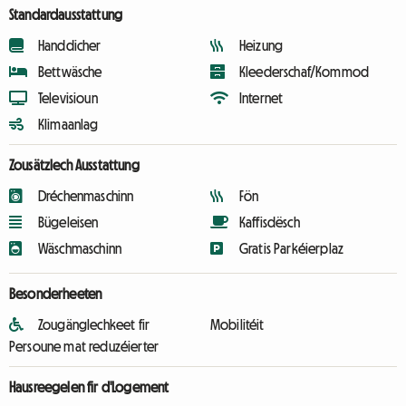
Standardausstattung
Handdicher
Heizung
Bettwäsche
Kleederschaf/Kommod
Televisioun
Internet
Klimaanlag
Zousätzlech Ausstattung
Dréchenmaschinn
Fön
Bügeleisen
Kaffisdësch
Wäschmaschinn
Gratis Parkéierplaz
Besonderheeten
Zougänglechkeet fir
Mobilitéit
Persoune mat reduzéierter
Hausreegelen fir d'Logement