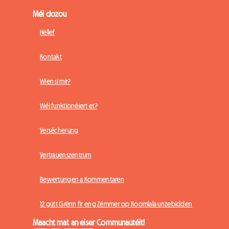
Méi dozou
Hëllef
Kontakt
Wien si mir?
Wéi funktionéiert et?
Versécherung
Vertrauenszentrum
Bewertungen a Kommentaren
12 gutt Grënn fir eng Zëmmer op Roomlala unzebidden
Maacht mat an eiser Communautéit!