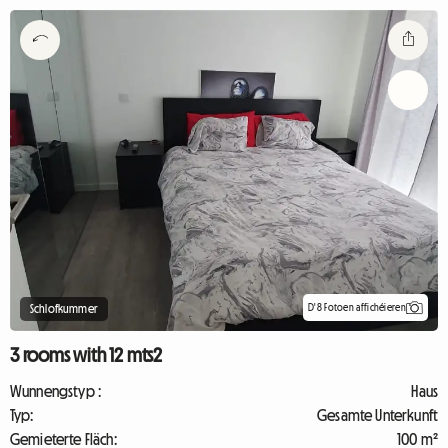
D'8 Fotoen affichéieren
Schlofkummer
3 rooms with 12 mts2
Wunnengstyp :
Haus
Typ:
Gesamte Unterkunft
Gemieterte Fläch:
100 m²