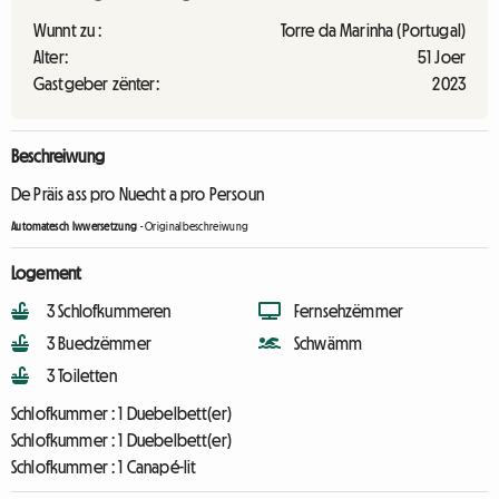
Wunnt zu :
Torre da Marinha (Portugal)
Alter:
51 Joer
Gastgeber zënter:
2023
Beschreiwung
De Präis ass pro Nuecht a pro Persoun
Automatesch Iwwersetzung
-
Originalbeschreiwung
Logement
3 Schlofkummeren
Fernsehzëmmer
3 Buedzëmmer
Schwämm
3 Toiletten
Schlofkummer :
1 Duebelbett(er)
Schlofkummer :
1 Duebelbett(er)
Schlofkummer :
1 Canapé-lit