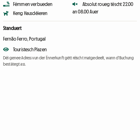
Fëmmen verbueden
Absolut roueg tëscht 22.00
an 08.00 Auer
Keng Hausdéieren
Standuert
Fernão Ferro, Portugal
Touristesch Plazen
Déi genee Adress vun der Ënnerkunft gëtt réischt matgedeelt, wann d'Buchung
bestätegt ass.