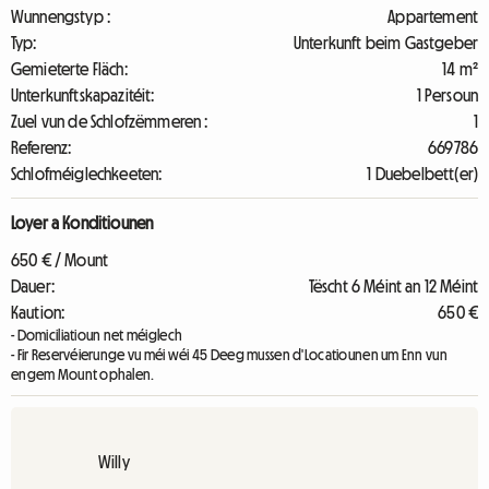
Wunnengstyp :
Appartement
Typ:
Unterkunft beim Gastgeber
Gemieterte Fläch:
14 m²
Unterkunftskapazitéit:
1 Persoun
Zuel vun de Schlofzëmmeren :
1
Referenz:
669786
Schlofméiglechkeeten:
1 Duebelbett(er)
Loyer a Konditiounen
650 € / Mount
Dauer:
Tëscht 6 Méint an 12 Méint
Kaution:
650 €
- Domiciliatioun net méiglech
- Fir Reservéierunge vu méi wéi 45 Deeg mussen d'Locatiounen um Enn vun
engem Mount ophalen.
Willy