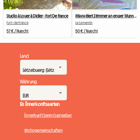
Studio à Louer à Didier - Fort De France
Miwwéiert Zëmmer an enger Wunnengsgemeinschaft
Fort-de-France
Le Lamentin
57 € / Nuecht
50 € / Nuecht
Land
Währung
Eis Ënnerkonftsaarten
Ënnerkunft beim Gastgeber
Wohngemeinschaften