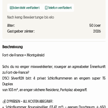
Identitéit verifizéiert
Telefon verifizéiert
Nach keng Bewäertunge bis elo
Alter:
50 Joer
Gastgeber zënter:
2026
Beschreiwung
Fort-de-France • Montgérald
Sichs du no enger miwweléierter, roueger an agreabeler Ënnerkunft
zu Fort-de-France?
D'SCI SilverR2H bitt 4 privat Schlofkummeren an engem super T5
Duplex
vun 103 m², an enger séchere Residenz, Parkplaz abegraff.
💰 D'PRÄISEN – ALL KOSTEN ABEGRAFF:
▪ Schlofkummer Bougainvillier (13,47 m²) – eegen Duschraum → 650