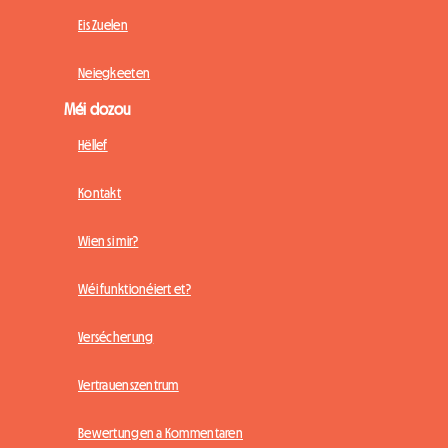
Eis Zuelen
Neiegkeeten
Méi dozou
Hëllef
Kontakt
Wien si mir?
Wéi funktionéiert et?
Versécherung
Vertrauenszentrum
Bewertungen a Kommentaren