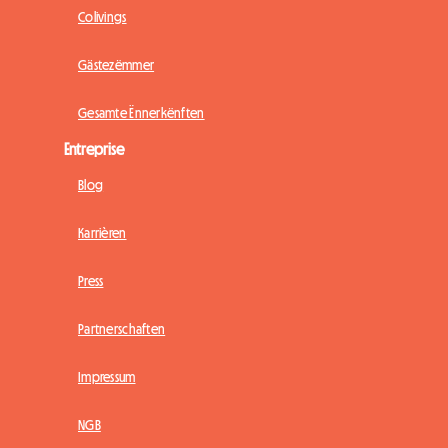
Colivings
Gästezëmmer
Gesamte Ënnerkënften
Entreprise
Blog
Karrièren
Press
Partnerschaften
Impressum
NGB