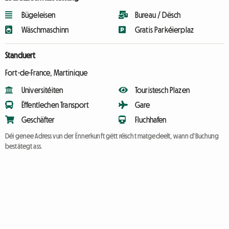
Bügeleisen
Bureau / Dësch
Wäschmaschinn
Gratis Parkéierplaz
Standuert
Fort-de-France, Martinique
Universitéiten
Touristesch Plazen
Ëffentlechen Transport
Gare
Geschäfter
Fluchhafen
Déi genee Adress vun der Ënnerkunft gëtt réischt matgedeelt, wann d'Buchung
bestätegt ass.