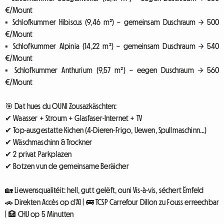
€/Mount
▪ Schlofkummer Hibiscus (9,46 m²) – gemeinsam Duschraum → 500
€/Mount
▪ Schlofkummer Alpinia (14,22 m²) – gemeinsam Duschraum → 540
€/Mount
▪ Schlofkummer Anthurium (9,57 m²) – eegen Duschraum → 560
€/Mount
🎯 Dat hues du OUNI Zousazkäschten:
✔ Waasser + Stroum + Glasfaser-Internet + TV
✔ Top-ausgestatte Kichen (4-Dieren-Frigo, Uewen, Spullmaschinn...)
✔ Wäschmaschinn & Trockner
✔ 2 privat Parkplazen
✔ Botzen vun de gemeinsame Beräicher
🏡 Liewensqualitéit: hell, gutt gelëft, ouni Vis-à-vis, séchert Ëmfeld
🚗 Direkten Accès op d'A1 | 🚌 TCSP Carrefour Dillon zu Fouss erreechbar
| 🏥 CHU op 5 Minutten