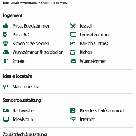
Automatesch Iwwersetzung
-
Originalbeschreiwung
Logement
Privat Buedzëmmer
Iesssall
Privat WC
Fernsehzëmmer
Kichen fir ze deelen
Balkon / Terrass
Wunnzëmmer fir ze deelen
Kichen
Entrée
Wunnzëmmer
Ideale Locataire
Mann oder Fra
Standardausstattung
Bettwäsche
Kleederschaf/Kommod
Televisioun
Internet
Zousätzlech Ausstattung