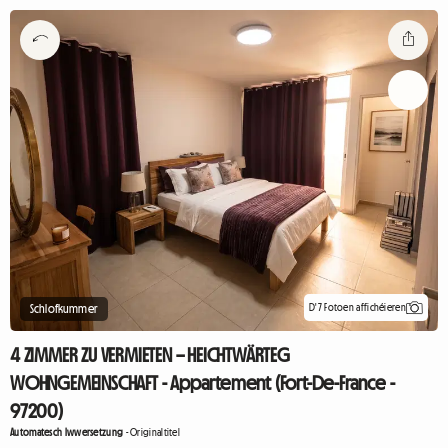
D'7 Fotoen affichéieren
Schlofkummer
4 ZIMMER ZU VERMIETEN – HEICHTWÄRTEG
WOHNGEMEINSCHAFT - Appartement (Fort-De-France -
97200)
Automatesch Iwwersetzung
-
Originaltitel