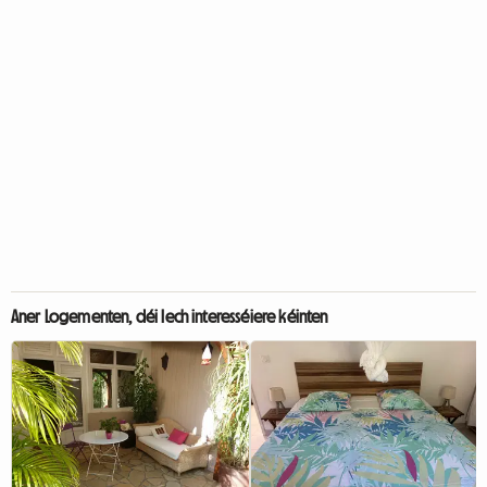
Aner Logementen, déi Iech interesséiere kéinten