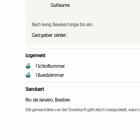
Guillaume
Nach keng Bewäertunge bis elo
Gastgeber zënter:
Logement
1 Schlofkummer
1 Buedzëmmer
Standuert
Rio de Janeiro, Brasilien
Déi genee Adress vun der Ënnerkunft gëtt réischt matgedeelt, wann 