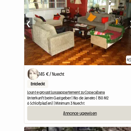
❮
6
145 € / Nuecht
Entdeckt
Lount e grousst Luxusappartement zu Copacabana
Unterkunft beim Gastgeber | Rio de Janeiro | 150 M2
6 Schlofplaz(en) | Minimum 3 Nuecht
Annonce ugewisen