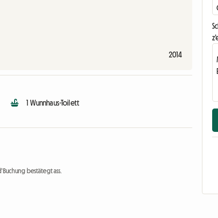
S
z'
2014
1 Wunnhaus-Toilett
d'Buchung bestätegt ass.