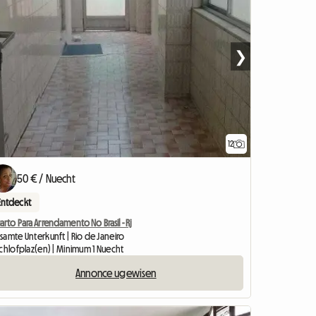
❯
12
50 € / Nuecht
Entdeckt
rto Para Arrendamento No Brasil - Rj
samte Unterkunft | Rio de Janeiro
Schlofplaz(en) | Minimum 1 Nuecht
Annonce ugewisen