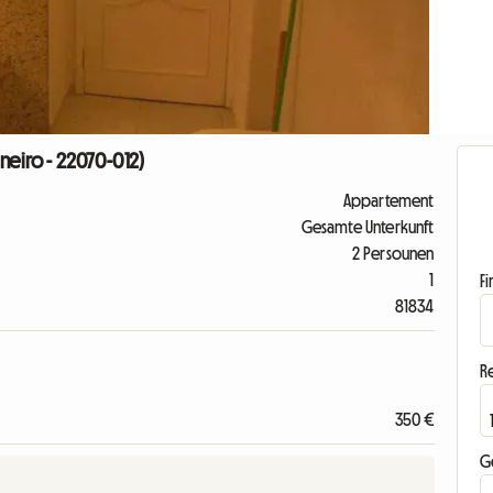
neiro - 22070-012)
Appartement
Gesamte Unterkunft
2 Persounen
1
F
81834
R
350 €
G