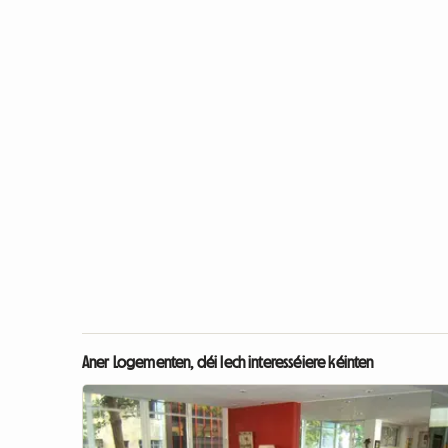
Aner Logementen, déi Iech interesséiere kéinten