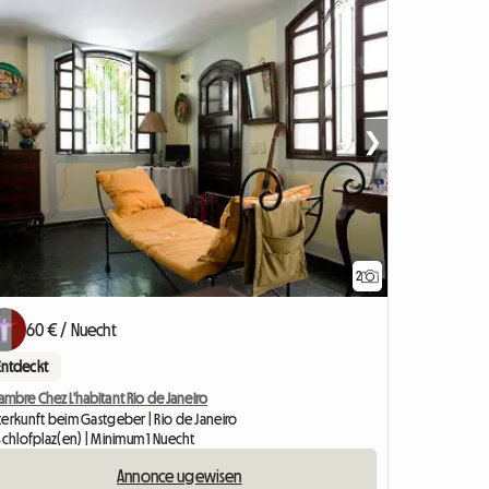
❯
2
60 € / Nuecht
Entdeckt
mbre Chez L'habitant Rio de Janeiro
terkunft beim Gastgeber | Rio de Janeiro
Schlofplaz(en) | Minimum 1 Nuecht
Annonce ugewisen