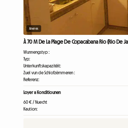
Aneres
À 70 M De La Plage De Copacabana Rio (Rio De Ja
Wunnengstyp :
Typ:
Unterkunftskapazitéit:
Zuel vun de Schlofzëmmeren :
Referenz:
Loyer a Konditiounen
60 € / Nuecht
Kaution: