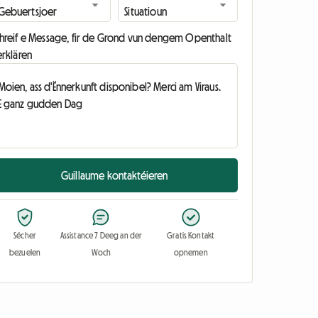
chreif e Message, fir de Grond vun dengem Openthalt
erklären
Guillaume kontaktéieren
Sécher
Assistance 7 Deeg an der
Gratis Kontakt
bezuelen
Woch
opnemen