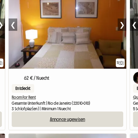
❯
❮
❯
❮
11
62 € / Nuecht
Entdeckt
Room For Rent
Qua
Gesamte Unterkunft | Rio de Janeiro (22010-010)
Ge
3 Schlofplaz(en) | Minimum 1 Nuecht
5 
Annonce ugewisen