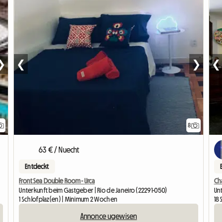
❯
❮
❯
❮
8
63 € / Nuecht
Entdeckt
Front Sea Double Room - Urca
Cha
Unterkunft beim Gastgeber | Rio de Janeiro (22291-050)
Un
1 Schlofplaz(en) | Minimum 2 Wochen
18 
Annonce ugewisen