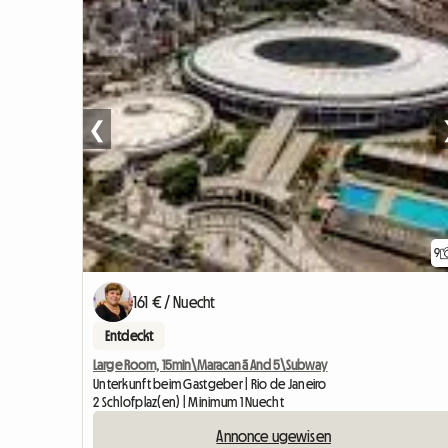
❮
9
161 € / Nuecht
Entdeckt
Large Room, 15min\Maracanã And 5\Subway
Unterkunft beim Gastgeber | Rio de Janeiro
2 Schlofplaz(en) | Minimum 1 Nuecht
Annonce ugewisen