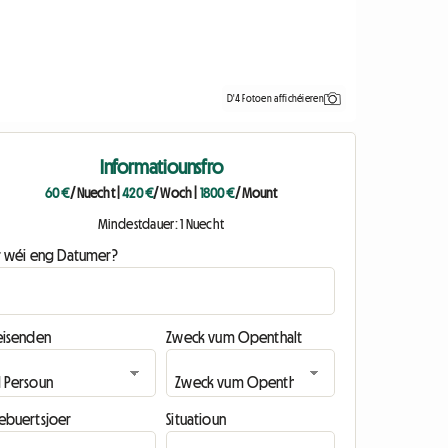
D'4 Fotoen affichéieren
Informatiounsfro
60 €
/ Nuecht
|
420 €
/ Woch
|
1800 €
/ Mount
Mindestdauer: 1 Nuecht
ir wéi eng Datumer?
eisenden
Zweck vum Openthalt
ebuertsjoer
Situatioun