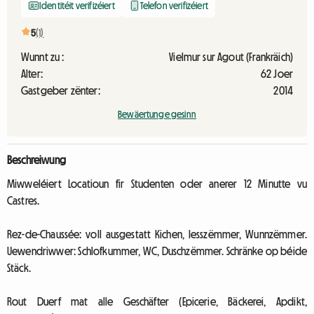
Identitéit verifizéiert
Telefon verifizéiert
5
(1)
Wunnt zu :
Vielmur sur Agout (Frankräich)
Alter:
62 Joer
Gastgeber zënter:
2014
Bewäertunge gesinn
Beschreiwung
Miwweléiert Locatioun fir Studenten oder anerer 12 Minutte vu
Castres.
Rez-de-Chaussée: voll ausgestatt Kichen, Iesszëmmer, Wunnzëmmer.
Uewendriwwer: Schlofkummer, WC, Duschzëmmer. Schränke op béide
Stäck.
Rout Duerf mat alle Geschäfter (Epicerie, Bäckerei, Apdikt,