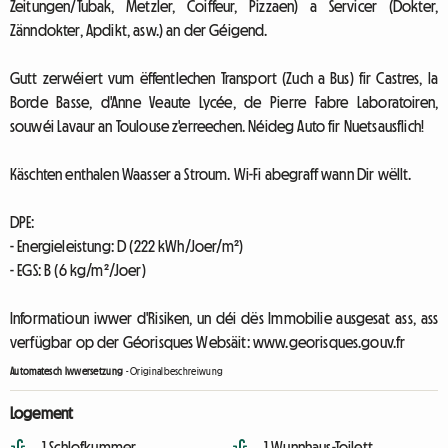
Zeitungen/Tubak, Metzler, Coiffeur, Pizzaen) a Servicer (Dokter,
Zänndokter, Apdikt, asw.) an der Géigend.
Gutt zerwéiert vum ëffentlechen Transport (Zuch a Bus) fir Castres, la
Borde Basse, d'Anne Veaute Lycée, de Pierre Fabre Laboratoiren,
souwéi Lavaur an Toulouse z'erreechen. Néideg Auto fir Nuetsausflich!
Käschten enthalen Waasser a Stroum. Wi-Fi abegraff wann Dir wëllt.
DPE:
- Energieleistung: D (222 kWh/Joer/m²)
- EGS: B (6 kg/m²/Joer)
Informatioun iwwer d'Risiken, un déi dës Immobilie ausgesat ass, ass
verfügbar op der Géorisques Websäit: www.georisques.gouv.fr
Automatesch Iwwersetzung
-
Originalbeschreiwung
Logement
1 Schlofkummer
1 Wunnhaus-Toilett