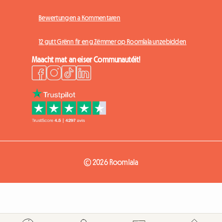
Bewertungen a Kommentaren
12 gutt Grënn fir eng Zëmmer op Roomlala unzebidden
Maacht mat an eiser Communautéit!
© 2026 Roomlala