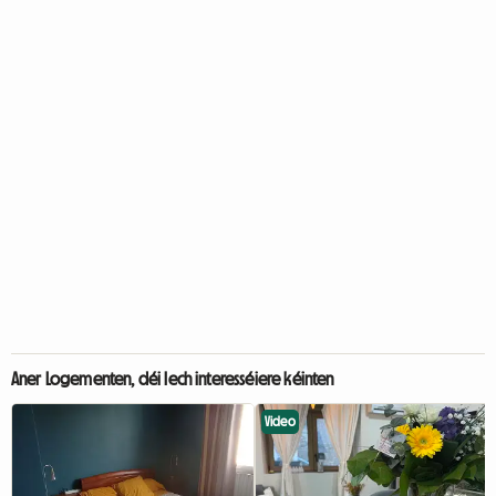
Aner Logementen, déi Iech interesséiere kéinten
Video