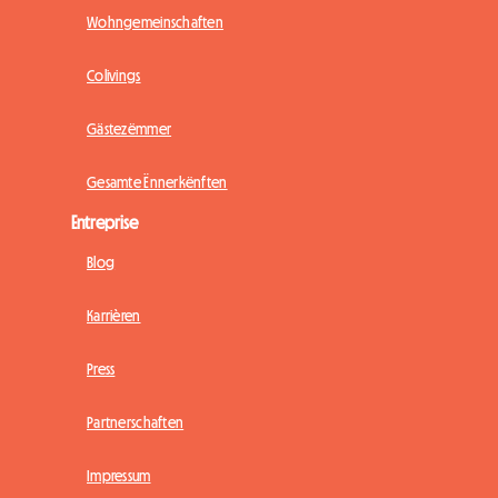
Wohngemeinschaften
Colivings
Gästezëmmer
Gesamte Ënnerkënften
Entreprise
Blog
Karrièren
Press
Partnerschaften
Impressum