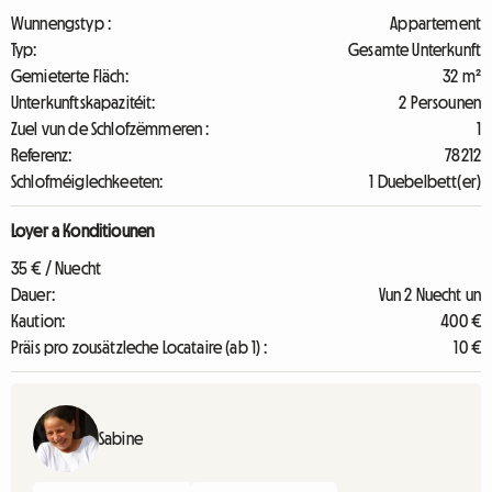
Wunnengstyp :
Appartement
Typ:
Gesamte Unterkunft
Gemieterte Fläch:
32 m²
Unterkunftskapazitéit:
2 Persounen
Zuel vun de Schlofzëmmeren :
1
Referenz:
78212
Schlofméiglechkeeten:
1 Duebelbett(er)
Loyer a Konditiounen
35 € / Nuecht
Dauer:
Vun 2 Nuecht un
Kaution:
400 €
Präis pro zousätzleche Locataire (ab 1) :
10 €
Sabine