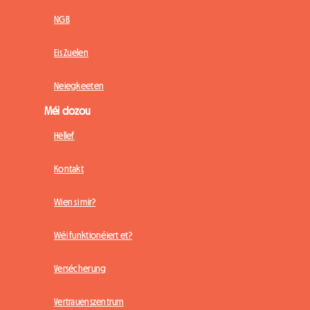
NGB
Eis Zuelen
Neiegkeeten
Méi dozou
Hëllef
Kontakt
Wien si mir?
Wéi funktionéiert et?
Versécherung
Vertrauenszentrum