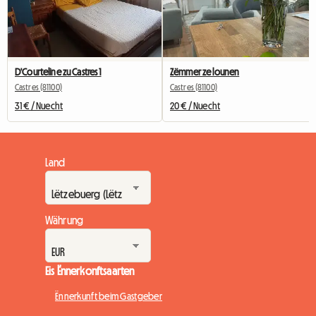
D'Courteline zu Castres 1
Zëmmer ze lounen
Castres (81100)
Castres (81100)
31 € / Nuecht
20 € / Nuecht
Land
Währung
Eis Ënnerkonftsaarten
Ënnerkunft beim Gastgeber