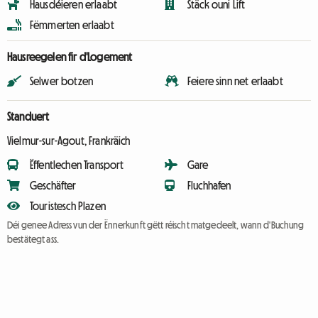
Hausdéieren erlaabt
Stäck ouni Lift
Fëmmerten erlaabt
Hausreegelen fir d'Logement
Selwer botzen
Feiere sinn net erlaabt
Standuert
Vielmur-sur-Agout, Frankräich
Ëffentlechen Transport
Gare
Geschäfter
Fluchhafen
Touristesch Plazen
Déi genee Adress vun der Ënnerkunft gëtt réischt matgedeelt, wann d'Buchung
bestätegt ass.