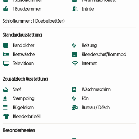
1 Buedzëmmer
Entrée
Schlofkummer :
1 Duebelbett(er)
Standardausstattung
Handdicher
Heizung
Bettwäsche
Kleederschaf/Kommod
Televisioun
Internet
Zousätzlech Ausstattung
Seef
Wäschmaschinn
Shampoing
Fön
Bügeleisen
Bureau / Dësch
Kleederbrieëll
Besonderheeten