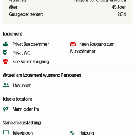
Alter:
45 Joer
Gastgeber zënter:
2014
Logement
Privat Buedzëmmer
Keen Zougang zum
Wunnzëmmer
Privat WC
Kee Kichenzougang
Aktuell am Logement wunnend Persounen
1 Awunner
Ideale Locataire
Mann oder Fra
Standardausstattung
Televisioun
Heizung