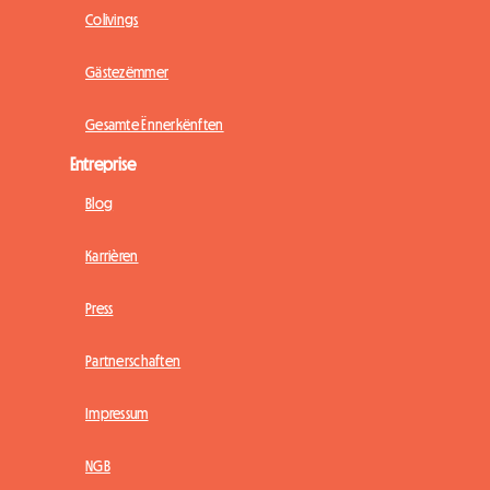
Colivings
Gästezëmmer
Gesamte Ënnerkënften
Entreprise
Blog
Karrièren
Press
Partnerschaften
Impressum
NGB