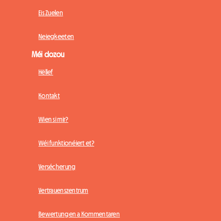
Eis Zuelen
Neiegkeeten
Méi dozou
Hëllef
Kontakt
Wien si mir?
Wéi funktionéiert et?
Versécherung
Vertrauenszentrum
Bewertungen a Kommentaren