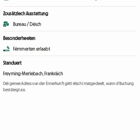
Zousätzlech Ausstattung
Bureau / Dësch
Besonderheeten
Fëmmerten erlaabt
Standuert
Freyming-Merlebach, Frankräich
Déi genee Adress vun der Ënnerkunft gëtt réischt matgedeelt, wann d'Buchung
bestätegt ass.