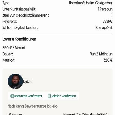
Typ:
Unterkunft beim Gastgeber
Unterkunftskapazitéit:
1 Persoun
Zuel vun de Schlofzëmmeren :
1
Referenz:
79897
Schlofméiglechkeeten:
1 Canapé-lit
Loyer a Konditiounen
350 € / Mount
Dauer:
Vun 2 Méint un
Kaution:
320 €
Djibril
Identitéit verifizéiert
Telefon verifizéiert
Nach keng Bewäertunge bis elo
Wunnt zu :
Nogent-Sur-Oise (Frankräich)