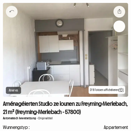
D'8 Fotoen affichéieren
Aneres
Aménagéierten Studio ze lounen zu Freyming-Merlebach,
21 m² (Freyming-Merlebach - 57800)
Automatesch Iwwersetzung
-
Originaltitel
Wunnengstyp :
Appartement