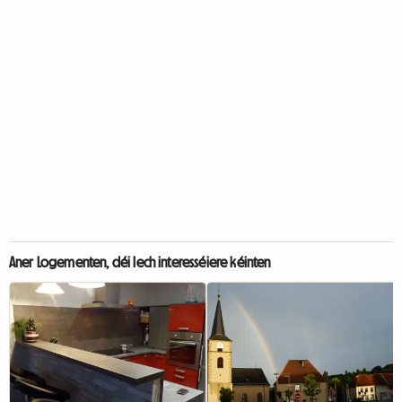
Aner Logementen, déi Iech interesséiere kéinten