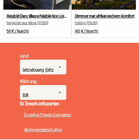
Meublé Dans Village Paisible Non Loin Des 3 Frontières ALLEM
Zëmmer mat afrikaneschem Komfort
Hargarten-aux-Mines (57550)
Folkling (57600)
58 € / Nuecht
140 € / Nuecht
Land
Währung
Eis Ënnerkonftsaarten
Ënnerkunft beim Gastgeber
Wohngemeinschaften