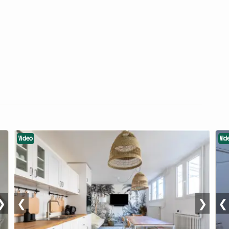
Video
Vid
❯
❮
❯
❮