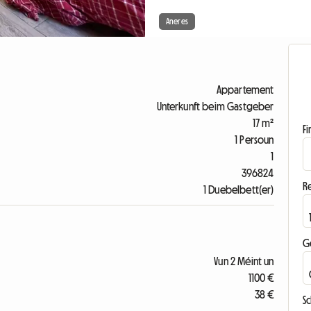
Aneres
Appartement
Unterkunft beim Gastgeber
17 m²
F
1 Persoun
1
396824
R
1 Duebelbett(er)
G
Vun 2 Méint un
1100 €
38 €
S