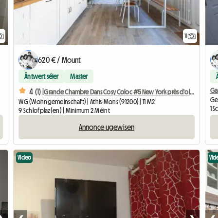
11
620 € / Mount
Äntwert séier
Master
Ga
4 (1) |
Grande Chambre Dans Cosy Coloc #5 New York près d'olry
Ge
WG (Wohngemeinschaft) | Athis-Mons (91200) | 11 M2
1 
9 Schlofplaz(en) | Minimum 2 Méint
Annonce ugewisen
Video
Vid