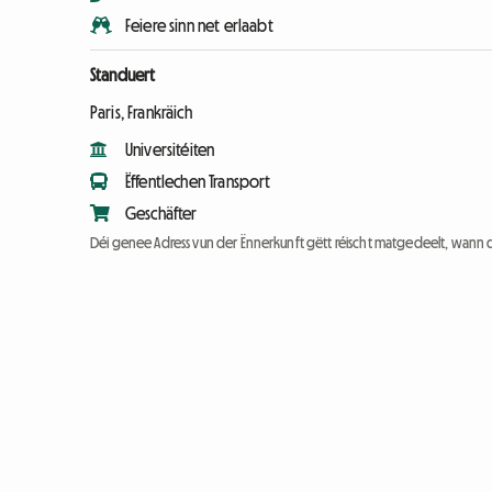
Feiere sinn net erlaabt
Standuert
Paris, Frankräich
Universitéiten
Ëffentlechen Transport
Geschäfter
Déi genee Adress vun der Ënnerkunft gëtt réischt matgedeelt, wann 