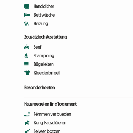
Handdicher
Bettwäsche
Heizung
Zousätzlech Ausstattung
Seef
Shampoing
Bügeleisen
Kleederbrieëll
Besonderheeten
Hausreegelen fir d'Logement
Fëmmen verbueden
Keng Hausdéieren
Selwer botzen