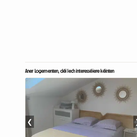
Aner Logementen, déi Iech interesséiere kéinten
❮