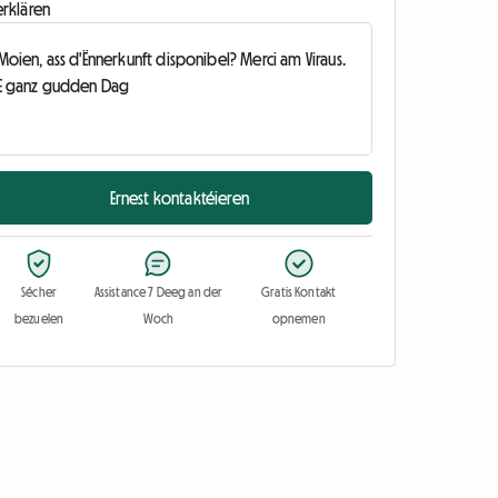
erklären
Ernest kontaktéieren
Sécher
Assistance 7 Deeg an der
Gratis Kontakt
bezuelen
Woch
opnemen