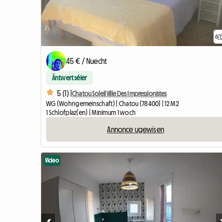
6
45 € / Nuecht
Äntwert séier
5 (1) |
Chatou Soleil Ville Des Impressionistes
WG (Wohngemeinschaft) | Chatou (78400) | 12 M2
1 Schlofplaz(en) | Minimum 1 woch
Annonce ugewisen
Video