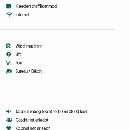
Kleederschaf/Kommod
Internet
Wäschmaschinn
Lift
Fön
Bureau / Dësch
Absolut roueg tëscht 22.00 an 08.00 Auer
Gäscht net erlaabt
Koppel net erlaabt