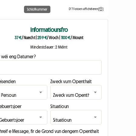
D'7 Fotoen affichéieren
Schlofkummer
Informatiounsfro
37 €
/ Nuecht
|
259 €
/ Woch
|
1100 €
/ Mount
Mindestdauer: 2 Méint
ir wéi eng Datumer?
eisenden
Zweck vum Openthalt
ebuertsjoer
Situatioun
chreif e Message, fir de Grond vun dengem Openthalt