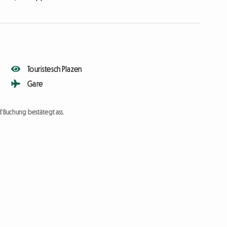
Touristesch Plazen
Gare
d'Buchung bestätegt ass.