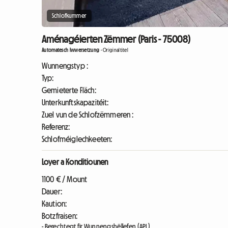
Schlofkummer
Aménagéierten Zëmmer (Paris - 75008)
Automatesch Iwwersetzung
-
Originaltitel
Wunnengstyp :
Typ:
Gemieterte Fläch:
Unterkunftskapazitéit:
Zuel vun de Schlofzëmmeren :
Referenz:
Schlofméiglechkeeten:
Loyer a Konditiounen
1100 € / Mount
Dauer:
Kaution:
Botzfraisen:
- Berechtegt fir Wunnengshëllefen (APL)