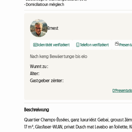
- Domiciliatioun méiglech
Ernest
Identitéit verifizéiert
Telefon verifizéiert
Present
Nach keng Bewäertunge bis elo
Wunnt zu :
Alter:
Gastgeber zënter:
D'Presentat
Beschreiwung
Quartier Champs-Élysées, ganz luxuriéist Gebai, grousst Z
17 m², Glasfaser-WLAN, privat Dusch mat Lavabo an Toilette, 