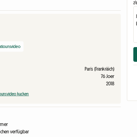
z'
atiounsvideo
Paris (Frankräich)
76 Joer
2018
iounsvideo kucken
ëmmer
Kichen verfügbar