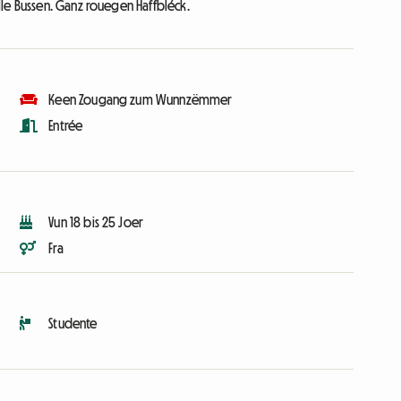
le Bussen. Ganz rouegen Haffbléck.
Keen Zougang zum Wunnzëmmer
Entrée
Vun 18 bis 25 Joer
Fra
Studente