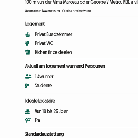
100 m vun der Alma-Marceau oder George V Metro, RER, a vil
Automatesch Iwwersetzung
-
Originalbeschreiwung
Logement
Privat Buedzëmmer
Privat WC
Kichen fir ze deelen
Aktuell am Logement wunnend Persounen
1 Awunner
Studente
Ideale Locataire
Vun 18 bis 25 Joer
Fra
Standardausstattung