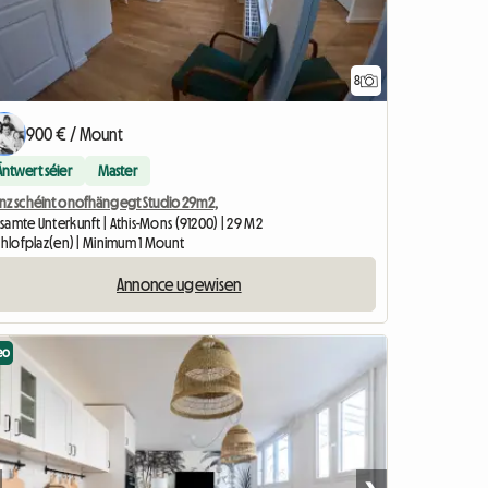
8
900 € / Mount
Äntwert séier
Master
nz schéint onofhängegt Studio 29m2,
samte Unterkunft | Athis-Mons (91200) | 29 M2
Schlofplaz(en) | Minimum 1 Mount
Annonce ugewisen
eo