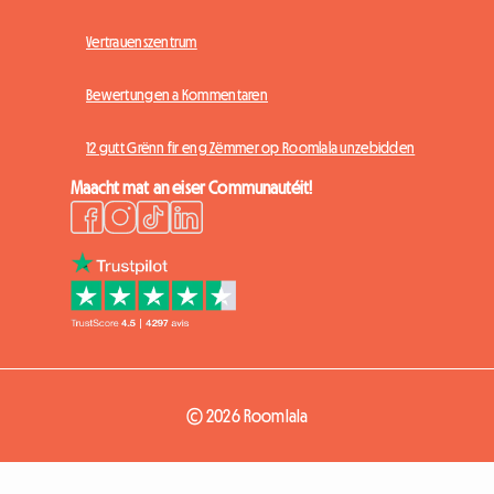
Vertrauenszentrum
Bewertungen a Kommentaren
12 gutt Grënn fir eng Zëmmer op Roomlala unzebidden
Maacht mat an eiser Communautéit!
© 2026 Roomlala