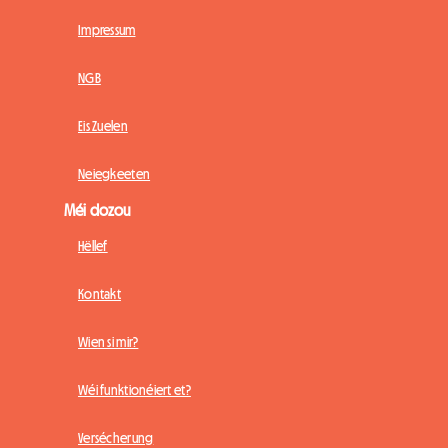
Impressum
NGB
Eis Zuelen
Neiegkeeten
Méi dozou
Hëllef
Kontakt
Wien si mir?
Wéi funktionéiert et?
Versécherung