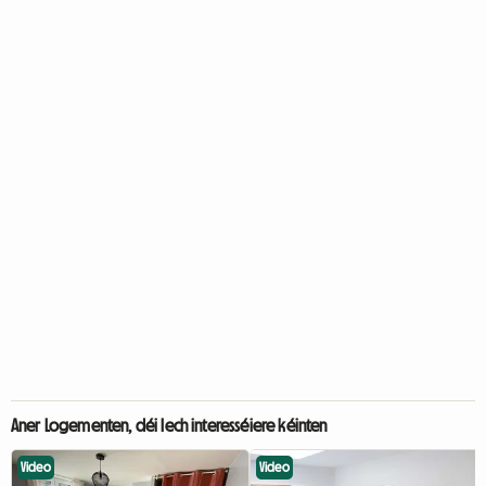
Aner Logementen, déi Iech interesséiere kéinten
Video
Video