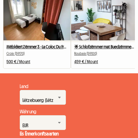
Mëbléiert Zëmmer 3 - La Coloc Du Fresnoy
🌟 Schlofzëmmer mat Buedzëmmer an WC (Schlofzëmmer 2) 🌟
Croix (59170)
Roubaix (59100)
500 € / Mount
459 € / Mount
Land
Währung
Eis Ënnerkonftsaarten