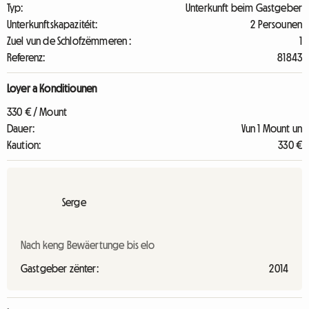
Typ:
Unterkunft beim Gastgeber
Unterkunftskapazitéit:
2 Persounen
Zuel vun de Schlofzëmmeren :
1
Referenz:
81843
Loyer a Konditiounen
330 € / Mount
Dauer:
Vun 1 Mount un
Kaution:
330 €
Serge
Nach keng Bewäertunge bis elo
Gastgeber zënter:
2014