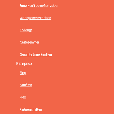
Ënnerkunft beim Gastgeber
Wohngemeinschaften
Colivings
Gästezëmmer
Gesamte Ënnerkënften
Entreprise
Blog
Karrièren
Press
Partnerschaften