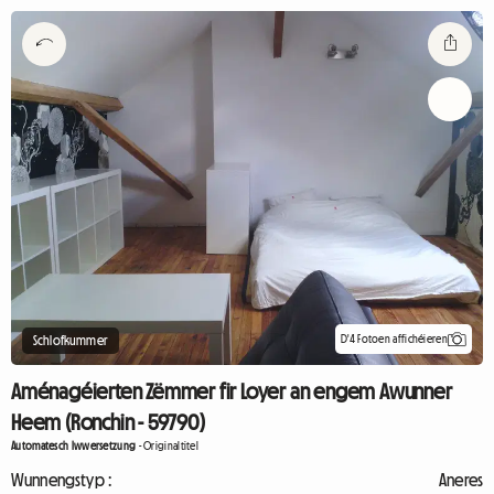
D'4 Fotoen affichéieren
Schlofkummer
Aménagéierten Zëmmer fir Loyer an engem Awunner
Heem (Ronchin - 59790)
Automatesch Iwwersetzung
-
Originaltitel
Wunnengstyp :
Aneres