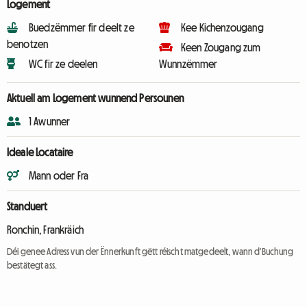
Logement
Buedzëmmer fir deelt ze
Kee Kichenzougang
benotzen
Keen Zougang zum
WC fir ze deelen
Wunnzëmmer
Aktuell am Logement wunnend Persounen
1 Awunner
Ideale Locataire
Mann oder Fra
Standuert
Ronchin, Frankräich
Déi genee Adress vun der Ënnerkunft gëtt réischt matgedeelt, wann d'Buchung
bestätegt ass.