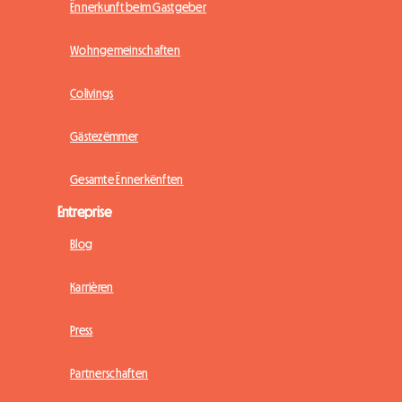
Ënnerkunft beim Gastgeber
Wohngemeinschaften
Colivings
Gästezëmmer
Gesamte Ënnerkënften
Entreprise
Blog
Karrièren
Press
Partnerschaften