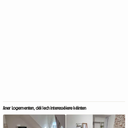
Aner Logementen, déi Iech interesséiere kéinten