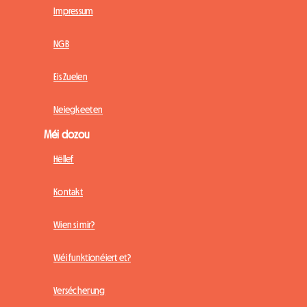
Impressum
NGB
Eis Zuelen
Neiegkeeten
Méi dozou
Hëllef
Kontakt
Wien si mir?
Wéi funktionéiert et?
Versécherung