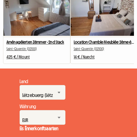
Aménagéierten Zëmmer - 2nd Stack
Location Chamble Meublée 2ème étage cour
Saint-Quentin (02100)
Saint-Quentin (02100)
425 € / Mount
14 € / Nuecht
Land
Währung
Eis Ënnerkonftsaarten