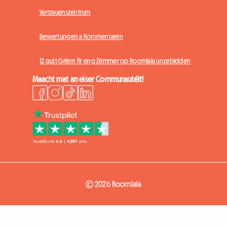
Vertrauenszentrum
Bewertungen a Kommentaren
12 gutt Grënn fir eng Zëmmer op Roomlala unzebidden
Maacht mat an eiser Communautéit!
© 2026 Roomlala