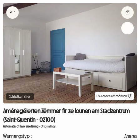
D'4 Fotoen affichéieren
Schlofkummer
Aménagéierten Zëmmer fir ze lounen am Stadzentrum
(Saint-Quentin - 02100)
Automatesch Iwwersetzung
-
Originaltitel
Wunnengstyp :
Aneres