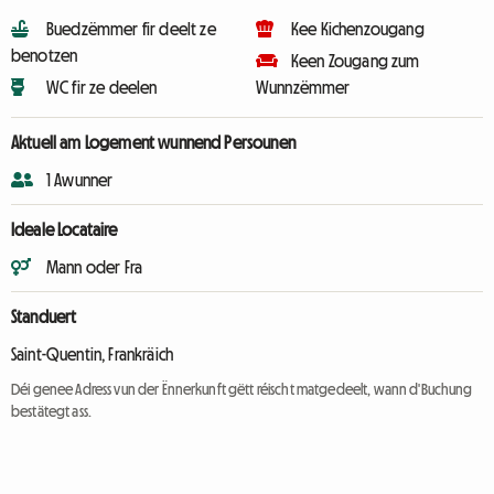
Buedzëmmer fir deelt ze
Kee Kichenzougang
benotzen
Keen Zougang zum
WC fir ze deelen
Wunnzëmmer
Aktuell am Logement wunnend Persounen
1 Awunner
Ideale Locataire
Mann oder Fra
Standuert
Saint-Quentin, Frankräich
Déi genee Adress vun der Ënnerkunft gëtt réischt matgedeelt, wann d'Buchung
bestätegt ass.