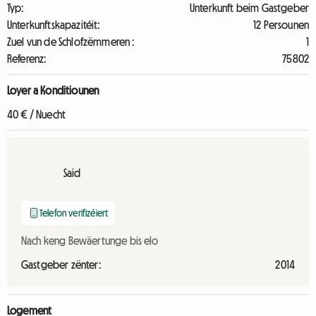
Typ:
Unterkunft beim Gastgeber
Unterkunftskapazitéit:
12 Persounen
Zuel vun de Schlofzëmmeren :
1
Referenz:
75802
Loyer a Konditiounen
40 € / Nuecht
Said
Telefon verifizéiert
Nach keng Bewäertunge bis elo
Gastgeber zënter:
2014
Logement