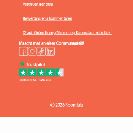
Vertrauenszentrum
Bewertungen a Kommentaren
12 gutt Grënn fir eng Zëmmer op Roomlala unzebidden
Maacht mat an eiser Communautéit!
© 2026 Roomlala