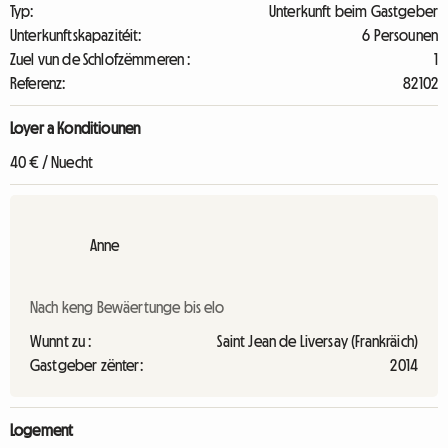
Typ:
Unterkunft beim Gastgeber
Unterkunftskapazitéit:
6 Persounen
Zuel vun de Schlofzëmmeren :
1
Referenz:
82102
Loyer a Konditiounen
40 € / Nuecht
Anne
Nach keng Bewäertunge bis elo
Wunnt zu :
Saint Jean de Liversay (Frankräich)
Gastgeber zënter:
2014
Logement