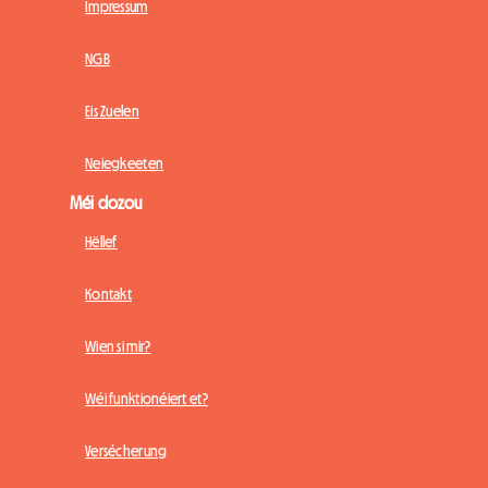
Impressum
NGB
Eis Zuelen
Neiegkeeten
Méi dozou
Hëllef
Kontakt
Wien si mir?
Wéi funktionéiert et?
Versécherung