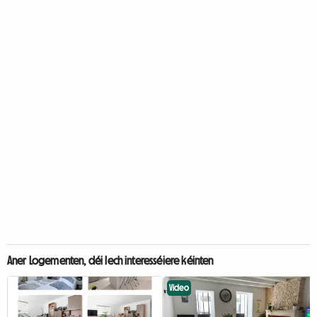
Aner Logementen, déi Iech interesséiere kéinten
Video