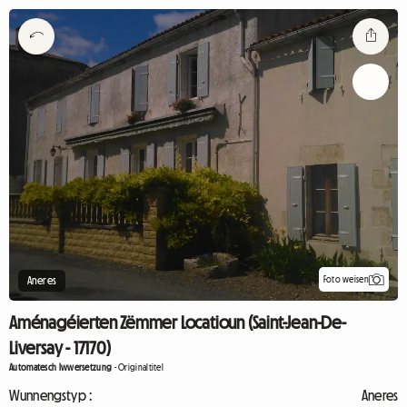
Foto weisen
Aneres
Aménagéierten Zëmmer Locatioun (Saint-Jean-De-
Liversay - 17170)
Automatesch Iwwersetzung
-
Originaltitel
Wunnengstyp :
Aneres