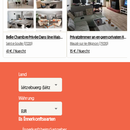
Belle Chambre Privée Dans Une Maison Neuve
Privatzëmmer an engem privaten Haus
Sainte-Soulle (17220)
Mauzé-sur-le-Mignon (79210)
41 € / Nuecht
15 € / Nuecht
Land
Währung
Eis Ënnerkonftsaarten
Ënnerkunft beim Gastgeber