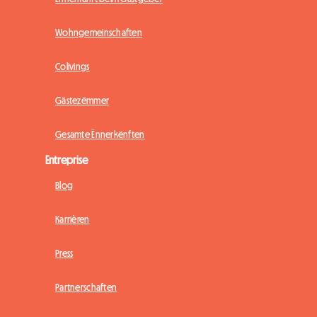
Wohngemeinschaften
Colivings
Gästezëmmer
Gesamte Ënnerkënften
Entreprise
Blog
Karrièren
Press
Partnerschaften