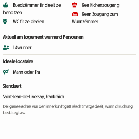
Buedzëmmer fir deelt ze
Kee Kichenzougang
benotzen
Keen Zougang zum
WC fir ze deelen
Wunnzëmmer
Aktuell am Logement wunnend Persounen
1 Awunner
Ideale Locataire
Mann oder Fra
Standuert
Saint-Jean-de-Liversay, Frankräich
Déi genee Adress vun der Ënnerkunft gëtt réischt matgedeelt, wann d'Buchung
bestätegt ass.