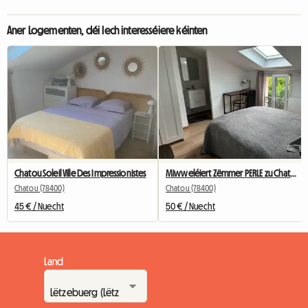
Aner Logementen, déi Iech interesséiere kéinten
Chatou Soleil Ville Des Impressionistes
Miwweléiert Zëmmer PERLE zu Chatou mat privatem Buedzëmmer
Chatou (78400)
Chatou (78400)
45 € / Nuecht
50 € / Nuecht
Land