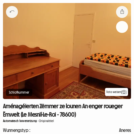
Foto weisen
Schlofkummer
Aménagéierten Zëmmer ze lounen An enger roueger
Ëmwelt (Le Mesnil-Le-Roi - 78600)
Automatesch Iwwersetzung
-
Originaltitel
Wunnengstyp :
Aneres