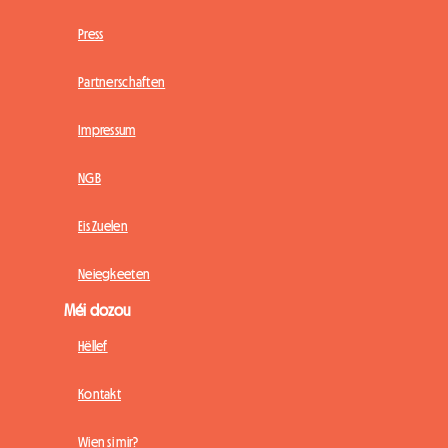
Press
Partnerschaften
Impressum
NGB
Eis Zuelen
Neiegkeeten
Méi dozou
Hëllef
Kontakt
Wien si mir?