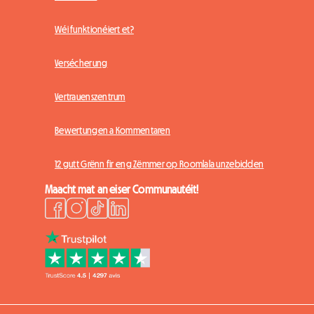
Wéi funktionéiert et?
Versécherung
Vertrauenszentrum
Bewertungen a Kommentaren
12 gutt Grënn fir eng Zëmmer op Roomlala unzebidden
Maacht mat an eiser Communautéit!