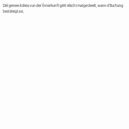
Déi genee Adress vun der Ënnerkunft gëtt réischt matgedeelt, wann d'Buchung
bestätegt ass.