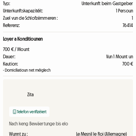
Typ:
Unterkunft beim Gastgeber
Unterkunftskapazitéit:
1 Persoun
Zuel vun de Schlofzëmmeren :
1
Referenz:
76414
Loyer a Konditiounen
700 € / Mount
Dauer:
Vun 1 Mount un
Kaution:
700 €
- Domiciliatioun net méiglech
Zita
Telefon verifizéiert
Nach keng Bewäertunge bis elo
Wunnt zu :
Le Mesnil le Roi (Allemagne)