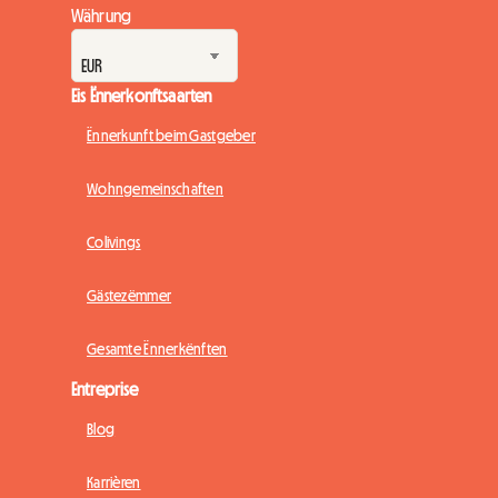
Währung
Eis Ënnerkonftsaarten
Ënnerkunft beim Gastgeber
Wohngemeinschaften
Colivings
Gästezëmmer
Gesamte Ënnerkënften
Entreprise
Blog
Karrièren