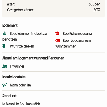
Alter:
65 Joer
Gastgeber zënter:
2013
Logement
Buedzëmmer fir deelt ze
Kee Kichenzougang
benotzen
Keen Zougang zum
WC fir ze deelen
Wunnzëmmer
Aktuell am Logement wunnend Persounen
1 Awunner
Ideale Locataire
Mann oder Fra
Standuert
Le Mesnil-le-Roi, Frankräich