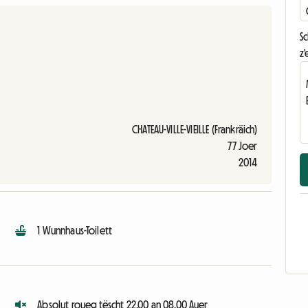
S
z'
CHATEAU-VILLE-VIEILLE (Frankräich)
77 Joer
2014
1 Wunnhaus-Toilett
Absolut roueg tëscht 22.00 an 08.00 Auer