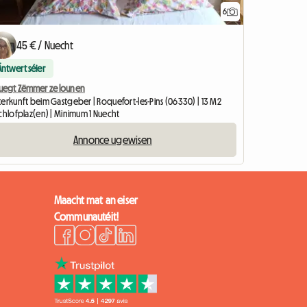
6
45 € / Nuecht
Äntwert séier
uegt Zëmmer ze lounen
terkunft beim Gastgeber | Roquefort-les-Pins (06330) | 13 M2
Schlofplaz(en) | Minimum 1 Nuecht
Annonce ugewisen
Maacht mat an eiser
Communautéit!