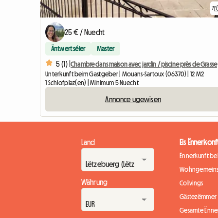
7
25 € / Nuecht
Äntwert séier
Master
5 (1) |
Chambre dans maison avec jardin / piscine près de Grasse
Unterkunft beim Gastgeber | Mouans-Sartoux (06370) | 12 M2
1 Schlofplaz(en) | Minimum 5 Nuecht
Annonce ugewisen
Land
Eis Ënnerkonf
Ënnerkunft b
Wohngemeins
Währung
Colivings
Gästezëmmer
Gesamte Ënne