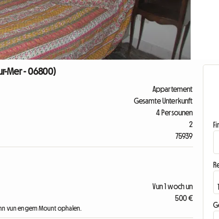
ur-Mer - 06800)
Appartement
Gesamte Unterkunft
4 Persounen
2
F
75939
R
Vun 1 woch un
500 €
G
 Enn vun engem Mount ophalen.