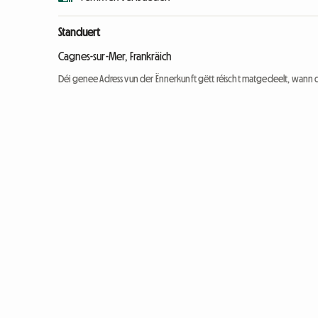
Standuert
Cagnes-sur-Mer, Frankräich
Déi genee Adress vun der Ënnerkunft gëtt réischt matgedeelt, wann 