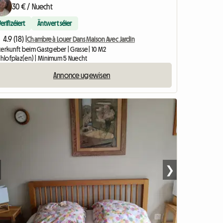
30 € / Nuecht
Verifizéiert
Äntwert séier
4.9 (18) |
Chambre à Louer Dans Maison Avec Jardin
terkunft beim Gastgeber | Grasse | 10 M2
Schlofplaz(en) | Minimum 5 Nuecht
Annonce ugewisen
❯