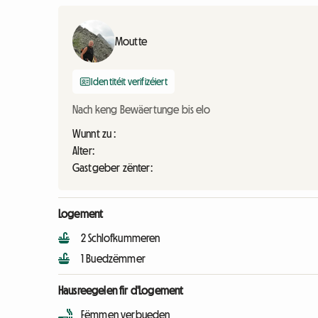
Moutte
Identitéit verifizéiert
Nach keng Bewäertunge bis elo
Wunnt zu :
Alter:
Gastgeber zënter:
Logement
2 Schlofkummeren
1 Buedzëmmer
Hausreegelen fir d'Logement
Fëmmen verbueden