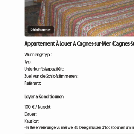
Schlofkummer
Appartement À Louer A Cagnes-sur-Mer (Cagnes-S
Wunnengstyp :
Typ:
Unterkunftskapazitéit:
Zuel vun de Schlofzëmmeren :
Referenz:
Loyer a Konditiounen
100 € / Nuecht
Dauer:
Kaution:
- Fir Reservéierunge vu méi wéi 45 Deeg mussen d'Locatiounen um