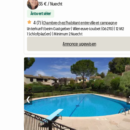
35 € / Nuecht
Äntwert séier
4 (7) |
Chambre chez l'habitant entre ville et campagne
Unterkunft beim Gastgeber | Villeneuve-Loubet (06270) | 12 M2
1 Schlofplaz(en) | Minimum 2 Nuecht
Annonce ugewisen
❮