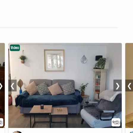
Video
❯
❮
❯
❮
9