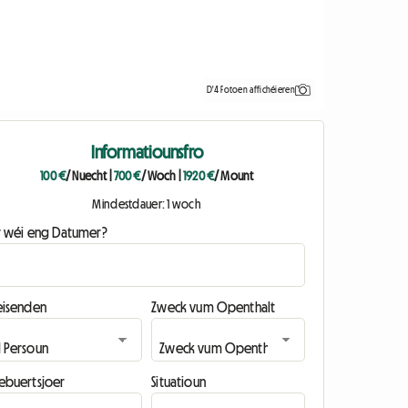
D'4 Fotoen affichéieren
Informatiounsfro
100 €
/ Nuecht
|
700 €
/ Woch
|
1920 €
/ Mount
Mindestdauer: 1 woch
ir wéi eng Datumer?
eisenden
Zweck vum Openthalt
ebuertsjoer
Situatioun