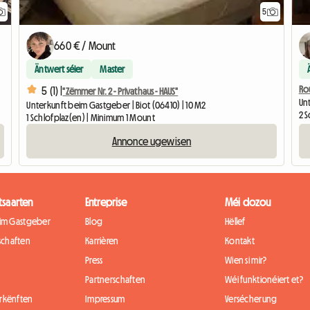
5
660 € / Mount
Äntwert séier
Master
Ro
5 (1) |
"Zëmmer Nr. 2 - Privathaus - HAUS"
Un
Unterkunft beim Gastgeber | Biot (06410) | 10 M2
2 
1 Schlofplaz(en) | Minimum 1 Mount
Annonce ugewisen
tsaarten
Entreprise
Méi dozou
eim Gastgeber
Blog
Hëllef
chaften
Karrièren
Kontakt
Press
Wien si mir?
Partnerschaften
Wéi funktionéiert et?
rkënften
Impressum
Versécherung