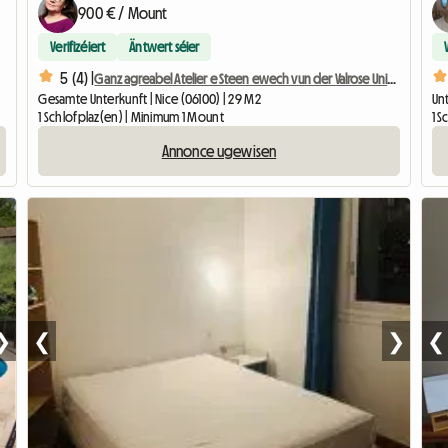
900 € / Mount
Verifizéiert
Äntwert séier
5 (4) |
Ganz agreabel Atelier e Steen ewech vun der Valrose Universitéit
Gesamte Unterkunft | Nice (06100) | 29 M2
Un
1 Schlofplaz(en) | Minimum 1 Mount
1 
Annonce ugewisen
❯
❮
❯
❮