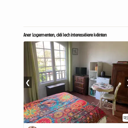
Aner Logementen, déi Iech interesséiere kéinten
❮
12