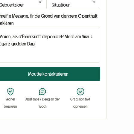
chreif e Message, fir de Grond vun dengem Openthalt
erklären
Moutte kontaktéieren
Sécher
Assistance 7 Deeg an der
Gratis Kontakt
bezuelen
Woch
opnemen