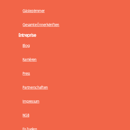
Gästezëmmer
Gesamte Ënnerkënften
Entreprise
Blog
Karrièren
Press
Partnerschaften
Impressum
NGB
Eis Zuelen