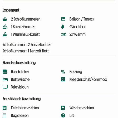
Logement
2 Schlofkummeren
Balkon / Terrass
1 Buedzëmmer
Gäertchen
1 Wunnhaus-Toilett
Schwämm
Schlofkummer :
2 Eenzelbetter
Schlofkummer :
1 Eenzelt Bett
Standardausstattung
Handdicher
Heizung
Bettwäsche
Kleederschaf/Kommod
Televisioun
Zousätzlech Ausstattung
Dréchenmaschinn
Wäschmaschinn
Bügeleisen
Lift