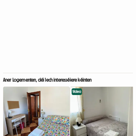
Aner Logementen, déi Iech interesséiere kéinten
Video