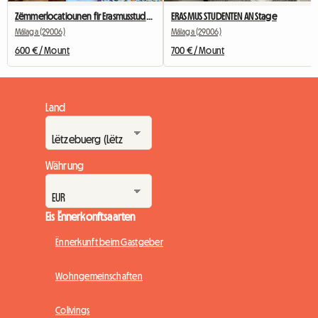
Zëmmerlocatiounen fir Erasmusstudenten
ERASMUS STUDENTEN AN Stage
Málaga (29006)
Málaga (29006)
600 € / Mount
700 € / Mount
Land
Währung
Eis Ënnerkonftsaarten
Ënnerkunft beim Gastgeber
Wohngemeinschaften
Colivings