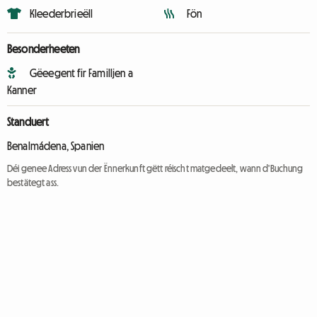
Kleederbrieëll
Fön
Besonderheeten
Gëeegent fir Familljen a
Kanner
Standuert
Benalmádena, Spanien
Déi genee Adress vun der Ënnerkunft gëtt réischt matgedeelt, wann d'Buchung
bestätegt ass.