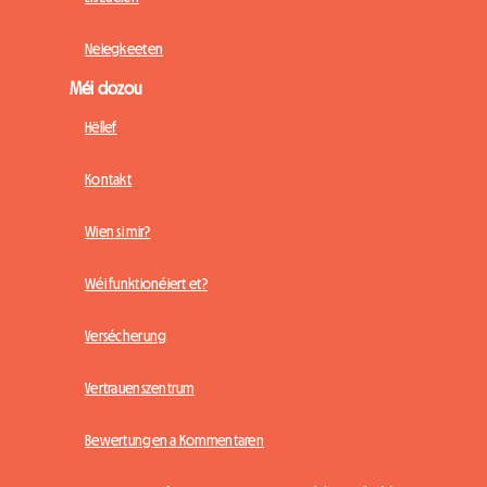
Neiegkeeten
Méi dozou
Hëllef
Kontakt
Wien si mir?
Wéi funktionéiert et?
Versécherung
Vertrauenszentrum
Bewertungen a Kommentaren