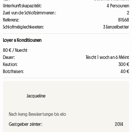
Unterkunftskapazitéit:
4 Persounen
Zuel vun de Schlofzëmmeren :
2
Referenz:
81568
Schlofméiglechkeeten:
3 Eenzelbetter
Loyer a Konditiounen
80 € / Nuecht
Dauer:
Tëscht 1 woch an 6 Méint
Kaution:
300 €
Botzfraisen:
40 €
Jacqueline
Nach keng Bewäertunge bis elo
Gastgeber zënter:
2014