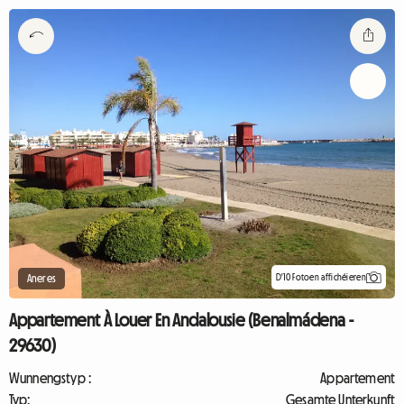
D'10 Fotoen affichéieren
Aneres
Appartement À Louer En Andalousie (Benalmádena -
29630)
Wunnengstyp :
Appartement
Typ:
Gesamte Unterkunft