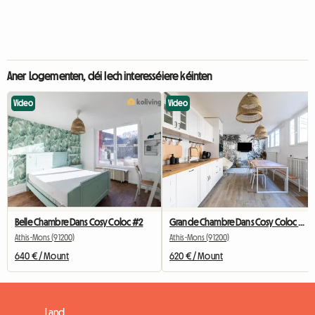
Aner Logementen, déi Iech interesséiere kéinten
Video
Video
Belle Chambre Dans Cosy Coloc #2
Grande Chambre Dans Cosy Coloc #5 New York près d'olry
Athis-Mons (91200)
Athis-Mons (91200)
640 € / Mount
620 € / Mount
Land