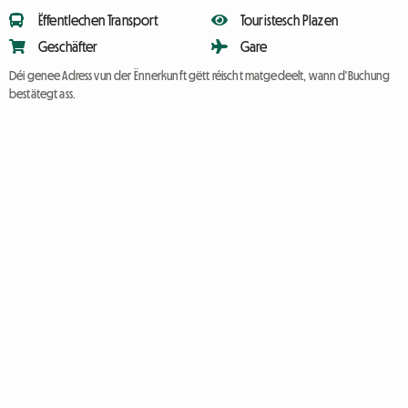
Ëffentlechen Transport
Touristesch Plazen
Geschäfter
Gare
Déi genee Adress vun der Ënnerkunft gëtt réischt matgedeelt, wann d'Buchung
bestätegt ass.