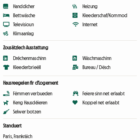
Handdicher
Heizung
Bettwäsche
Kleederschaf/Kommod
Televisioun
Internet
Klimaanlag
Zousätzlech Ausstattung
Dréchenmaschinn
Wäschmaschinn
Kleederbrieëll
Bureau / Dësch
Hausreegelen fir d'Logement
Fëmmen verbueden
Feiere sinn net erlaabt
Keng Hausdéieren
Koppel net erlaabt
Selwer botzen
Standuert
Paris, Frankräich