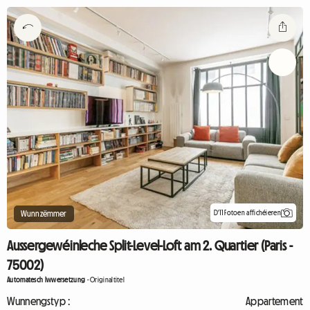
D'11 Fotoen affichéieren
Wunnzëmmer
Aussergewéinleche Split-Level-Loft am 2. Quartier (Paris -
75002)
Automatesch Iwwersetzung
-
Originaltitel
Wunnengstyp :
Appartement