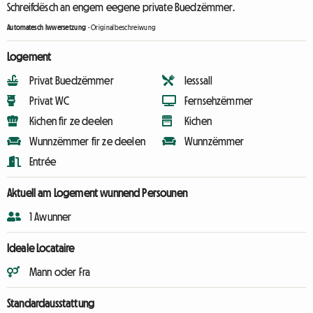
Schreifdësch an engem eegene private Buedzëmmer.
Automatesch Iwwersetzung
-
Originalbeschreiwung
Logement
Privat Buedzëmmer
Iesssall
Privat WC
Fernsehzëmmer
Kichen fir ze deelen
Kichen
Wunnzëmmer fir ze deelen
Wunnzëmmer
Entrée
Aktuell am Logement wunnend Persounen
1 Awunner
Ideale Locataire
Mann oder Fra
Standardausstattung