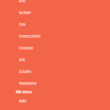
Blog
Karrièren
Press
Partnerschaften
Impressum
NGB
Eis Zuelen
Neiegkeeten
Méi dozou
Hëllef