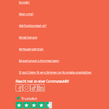
Kontakt
Wien si mir?
Wéi funktionéiert et?
Versécherung
Vertrauenszentrum
Bewertungen a Kommentaren
12 gutt Grënn fir eng Zëmmer op Roomlala unzebidden
Maacht mat an eiser Communautéit!