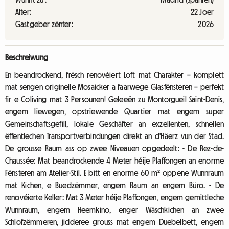
Alter:
22 Joer
Gastgeber zënter:
2026
Beschreiwung
En beandrockend, frësch renovéiert Loft mat Charakter – komplett
mat sengen originelle Mosaicker a faarwege Glasfënsteren – perfekt
fir e Coliving mat 3 Persounen! Geleeën zu Montorgueil Saint-Denis,
engem liewegen, opstriewende Quartier mat engem super
Gemeinschaftsgefill, lokale Geschäfter an exzellenten, schnellen
ëffentlechen Transportverbindungen direkt an d'Häerz vun der Stad.
De grousse Raum ass op zwee Niveauen opgedeelt: - De Rez-de-
Chaussée: Mat beandrockende 4 Meter héije Plaffongen an enorme
Fënsteren am Atelier-Stil. E bitt en enorme 60 m² oppene Wunnraum
mat Kichen, e Buedzëmmer, engem Raum an engem Büro. - De
renovéierte Keller: Mat 3 Meter héije Plaffongen, engem gemittleche
Wunnraum, engem Heemkino, enger Wäschkichen an zwee
Schlofzëmmeren, jidderee grouss mat engem Duebelbett, engem