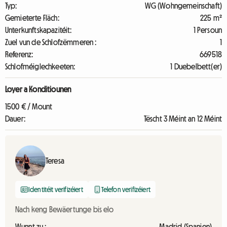
Typ:
WG (Wohngemeinschaft)
Gemieterte Fläch:
225 m²
Unterkunftskapazitéit:
1 Persoun
Zuel vun de Schlofzëmmeren :
1
Referenz:
669518
Schlofméiglechkeeten:
1 Duebelbett(er)
Loyer a Konditiounen
1500 € / Mount
Dauer:
Tëscht 3 Méint an 12 Méint
Teresa
Identitéit verifizéiert
Telefon verifizéiert
Nach keng Bewäertunge bis elo
Wunnt zu :
Madrid (Spanien)