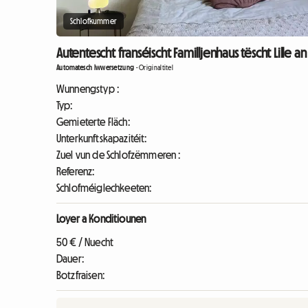
Schlofkummer
Autentescht franséischt Familljenhaus tëscht Lille a
Automatesch Iwwersetzung
-
Originaltitel
Wunnengstyp :
Typ:
Gemieterte Fläch:
Unterkunftskapazitéit:
Zuel vun de Schlofzëmmeren :
Referenz:
Schlofméiglechkeeten:
Loyer a Konditiounen
50 € / Nuecht
Dauer:
Botzfraisen: