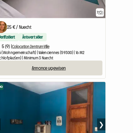
7
25 € / Nuecht
Verifizéiert
Äntwert séier
5 (9) |
Colocation Zentrum Ville
 (Wohngemeinschaft) | Valenciennes (59300) | 16 M2
Schlofplaz(en) | Minimum 3 Nuecht
Annonce ugewisen
eo
❯