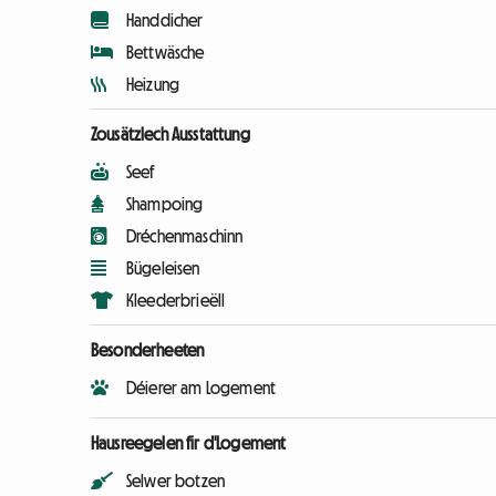
Handdicher
Bettwäsche
Heizung
Zousätzlech Ausstattung
Seef
Shampoing
Dréchenmaschinn
Bügeleisen
Kleederbrieëll
Besonderheeten
Déierer am Logement
Hausreegelen fir d'Logement
Selwer botzen