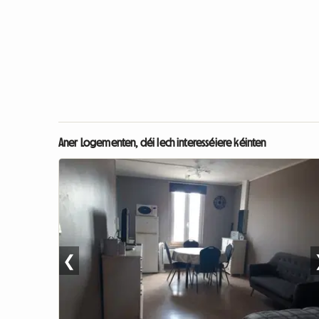
Aner Logementen, déi Iech interesséiere kéinten
❮