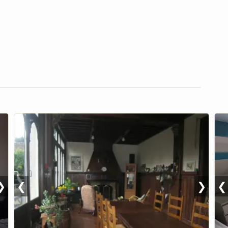
❯
❮
❯
❮