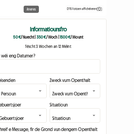
D'15 Fotoen affichéieren
Aneres
Informatiounsfro
50 €
/ Nuecht
|
350 €
/ Woch
|
1500 €
/ Mount
Tëscht 3 Wochen an 12 Méint
ir wéi eng Datumer?
eisenden
Zweck vum Openthalt
ebuertsjoer
Situatioun
chreif e Message, fir de Grond vun dengem Openthalt