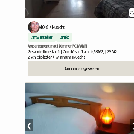
7
40 € / Nuecht
Äntwert séier
Direkt
Appartement mat 1 Zëmmer ROMARIN
Gesamte Unterkunft | Condé-sur-l'Escaut (59163) | 29 M2
2 Schlofplaz(en) | Minimum 1 Nuecht
Annonce ugewisen
❮