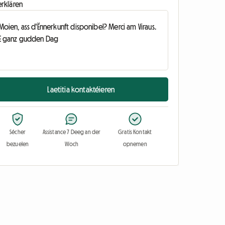
erklären
Laetitia kontaktéieren
Sécher
Assistance 7 Deeg an der
Gratis Kontakt
bezuelen
Woch
opnemen