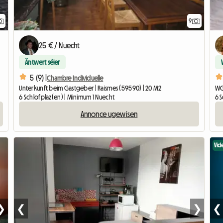
9
25 € / Nuecht
Äntwert séier
5 (9) |
Chambre Individuelle
Unterkunft beim Gastgeber | Raismes (59590) | 20 M2
WG
6 Schlofplaz(en) | Minimum 1 Nuecht
6 
Annonce ugewisen
Vid
❯
❮
❯
❮