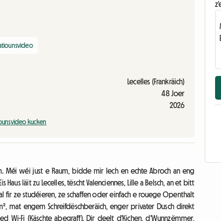
z'
atiounsvideo
Lecelles (Frankräich)
48 Joer
2026
iounsvideo kucken
Méi wéi just e Raum, bidde mir Iech en echte Abroch an eng
Haus läit zu Lecelles, tëscht Valenciennes, Lille a Belsch, an et bitt
al fir ze studéieren, ze schaffen oder einfach e rouege Openthalt
², mat engem Schreifdëschberäich, enger privater Dusch direkt
ed Wi-Fi (Käschte abegraff). Dir deelt d'Kichen, d'Wunnzëmmer,