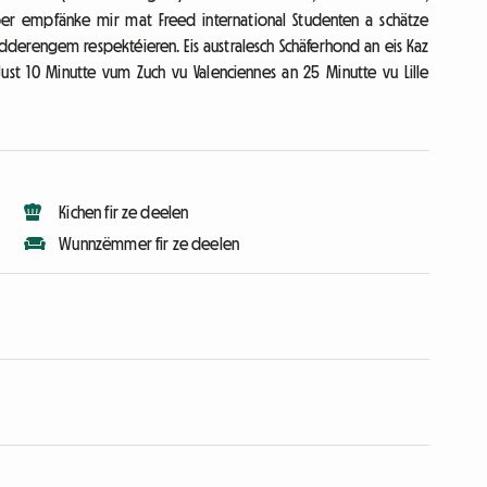
oer empfänke mir mat Freed international Studenten a schätze
dderengem respektéieren. Eis australesch Schäferhond an eis Kaz
t 10 Minutte vum Zuch vu Valenciennes an 25 Minutte vu Lille
Kichen fir ze deelen
Wunnzëmmer fir ze deelen