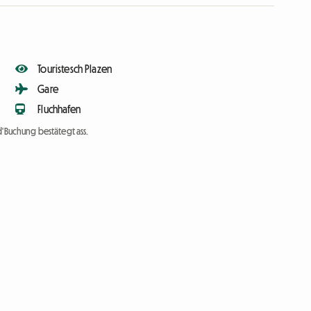
Touristesch Plazen
Gare
Fluchhafen
d'Buchung bestätegt ass.