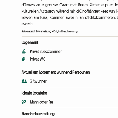
d'Terrass an e grousse Gaart mat Beem. Zënter e puer J
kulturellen Austausch, wärend mir d'Onofhängegkeet vun ji
liewen am Haus, kommen awer ni an d'Schlofzëmmeren. Jus
ewech.
Automatesch Iwwersetzung
-
Originalbeschreiwung
Logement
Privat Buedzëmmer
Privat WC
Aktuell am Logement wunnend Persounen
3 Awunner
Ideale Locataire
Mann oder Fra
Standardausstattung