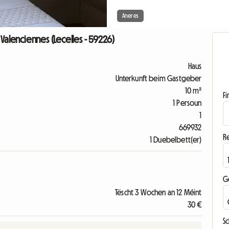
Aneres
n Valenciennes (Lecelles - 59226)
Haus
Unterkunft beim Gastgeber
10 m²
F
1 Persoun
1
669932
R
1 Duebelbett(er)
G
Tëscht 3 Wochen an 12 Méint
30 €
S