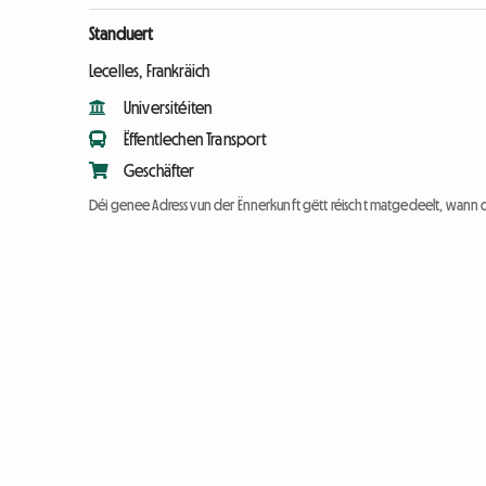
Standuert
Lecelles, Frankräich
Universitéiten
Ëffentlechen Transport
Geschäfter
Déi genee Adress vun der Ënnerkunft gëtt réischt matgedeelt, wann 