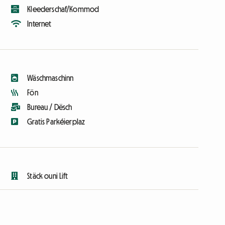
Kleederschaf/Kommod
Internet
Wäschmaschinn
Fön
Bureau / Dësch
Gratis Parkéierplaz
Stäck ouni Lift