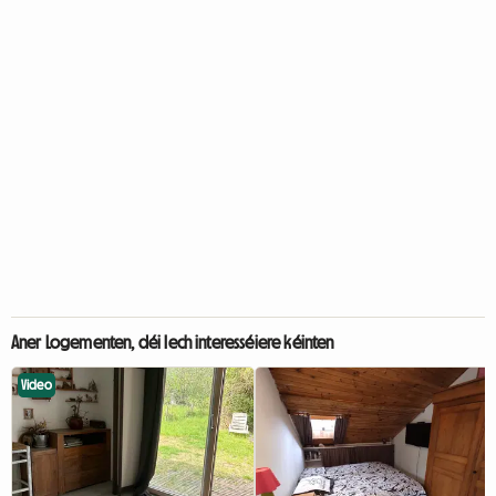
Aner Logementen, déi Iech interesséiere kéinten
Video