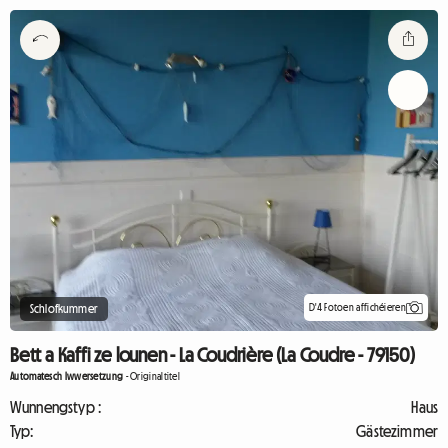
D'4 Fotoen affichéieren
Schlofkummer
Bett a Kaffi ze lounen - La Coudrière (La Coudre - 79150)
Automatesch Iwwersetzung
-
Originaltitel
Wunnengstyp :
Haus
Typ:
Gästezimmer