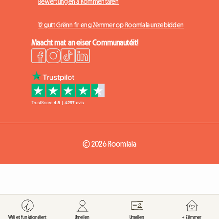
Bewertungen a Kommentaren
12 gutt Grënn fir eng Zëmmer op Roomlala unzebidden
Maacht mat an eiser Communautéit!
© 2026 Roomlala
Wéi et funktionéiert
Umellen
Umellen
+ Zëmmer