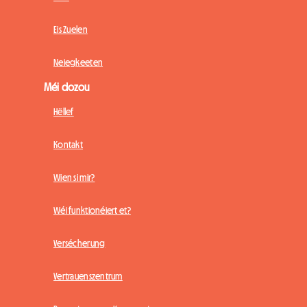
Eis Zuelen
Neiegkeeten
Méi dozou
Hëllef
Kontakt
Wien si mir?
Wéi funktionéiert et?
Versécherung
Vertrauenszentrum