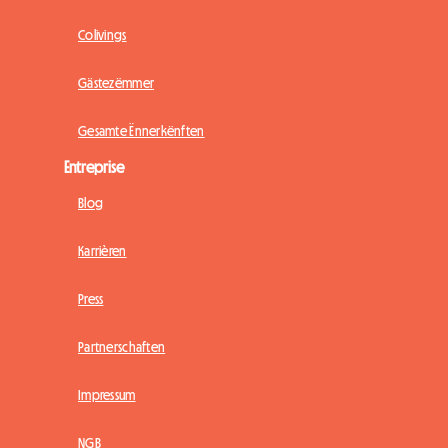
Colivings
Gästezëmmer
Gesamte Ënnerkënften
Entreprise
Blog
Karrièren
Press
Partnerschaften
Impressum
NGB