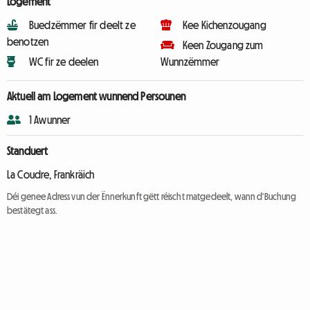
Logement
Buedzëmmer fir deelt ze
Kee Kichenzougang
benotzen
Keen Zougang zum
WC fir ze deelen
Wunnzëmmer
Aktuell am Logement wunnend Persounen
1 Awunner
Standuert
La Coudre, Frankräich
Déi genee Adress vun der Ënnerkunft gëtt réischt matgedeelt, wann d'Buchung
bestätegt ass.