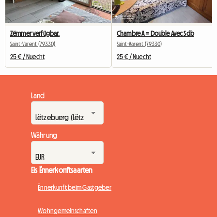
Zëmmer verfügbar.
Chambre A = Double Avec Sdb
Saint-Varent (79330)
Saint-Varent (79330)
25 € / Nuecht
25 € / Nuecht
Land
Währung
Eis Ënnerkonftsaarten
Ënnerkunft beim Gastgeber
Wohngemeinschaften