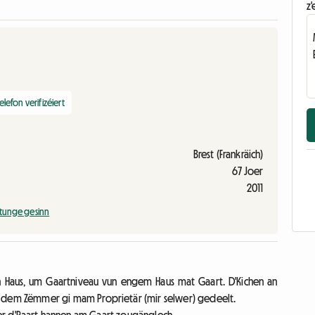
z'
elefon verifizéiert
Brest (Frankräich)
67 Joer
2011
tunge gesinn
 Haus, um Gaartniveau vun engem Haus mat Gaart. D'Kichen an
em Zëmmer gi mam Proprietär (mir selwer) gedeelt.