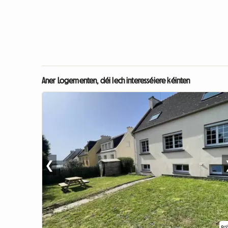
Aner Logementen, déi Iech interesséiere kéinten
❮