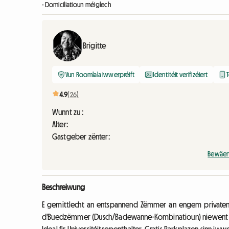
- Domiciliatioun méiglech
Brigitte
Vun Roomlala iwwerpréift
Identitéit verifizéiert
T
4.9
(26)
Wunnt zu :
Alter:
Gastgeber zënter:
Bewäer
Beschreiwung
E gemittlecht an entspannend Zëmmer an engem privaten
d'Buedzëmmer (Dusch/Badewanne-Kombinatioun) niewent d