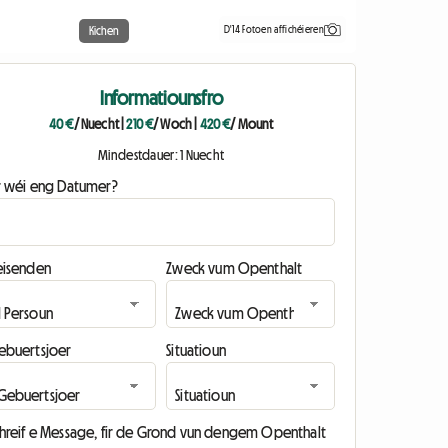
D'14 Fotoen affichéieren
Kichen
Informatiounsfro
40 €
/ Nuecht
|
210 €
/ Woch
|
420 €
/ Mount
Mindestdauer: 1 Nuecht
ir wéi eng Datumer?
eisenden
Zweck vum Openthalt
ebuertsjoer
Situatioun
chreif e Message, fir de Grond vun dengem Openthalt