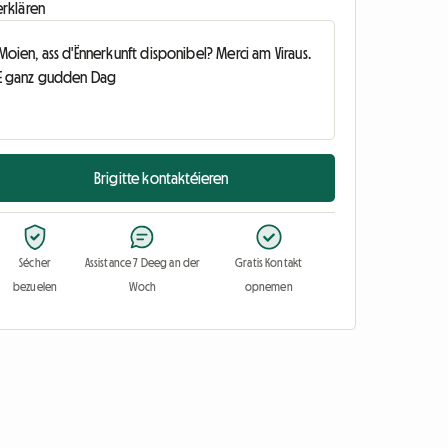
erklären
Brigitte kontaktéieren
Sécher
Assistance 7 Deeg an der
Gratis Kontakt
bezuelen
Woch
opnemen