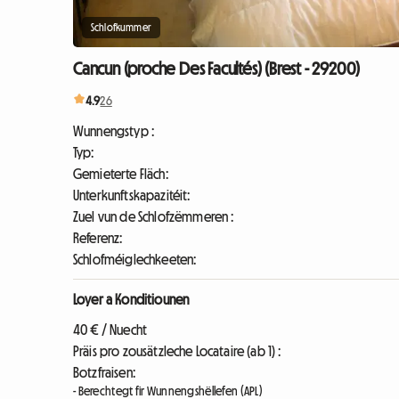
Schlofkummer
Cancun (proche Des Facultés) (Brest - 29200)
4.9
26
Wunnengstyp :
Typ:
Gemieterte Fläch:
Unterkunftskapazitéit:
Zuel vun de Schlofzëmmeren :
Referenz:
Schlofméiglechkeeten:
Loyer a Konditiounen
40 € / Nuecht
Präis pro zousätzleche Locataire (ab 1) :
Botzfraisen:
- Berechtegt fir Wunnengshëllefen (APL)