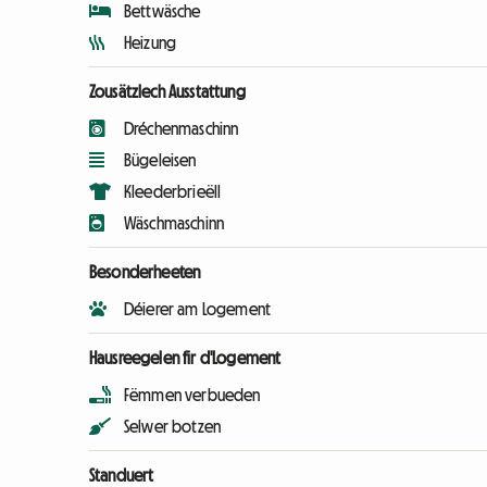
Bettwäsche
Heizung
Zousätzlech Ausstattung
Dréchenmaschinn
Bügeleisen
Kleederbrieëll
Wäschmaschinn
Besonderheeten
Déierer am Logement
Hausreegelen fir d'Logement
Fëmmen verbueden
Selwer botzen
Standuert