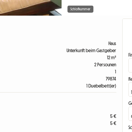
Schlofkummer
Haus
Unterkunft beim Gastgeber
F
12 m²
2 Persounen
1
79874
R
1 Duebelbett(er)
G
5 €
5 €
S