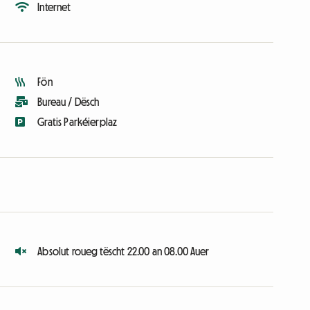
Internet
Fön
Bureau / Dësch
Gratis Parkéierplaz
Absolut roueg tëscht 22.00 an 08.00 Auer