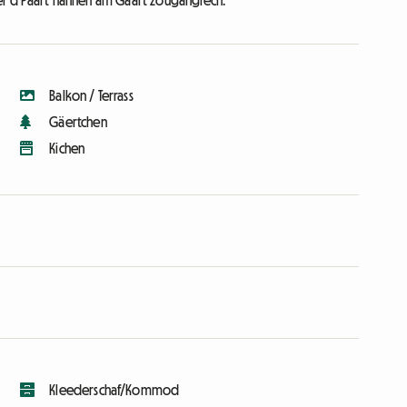
wwer d'Paart hannen am Gaart zougänglech.
Balkon / Terrass
Gäertchen
Kichen
Kleederschaf/Kommod