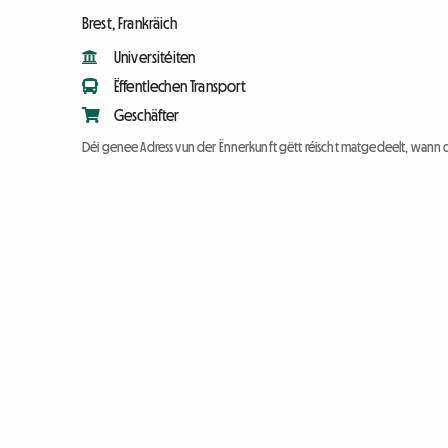
Brest, Frankräich
Universitéiten
Ëffentlechen Transport
Geschäfter
Déi genee Adress vun der Ënnerkunft gëtt réischt matgedeelt, wann 