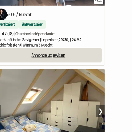
10
60 € / Nuecht
Verifizéiert
Äntwert séier
4.7 (18) |
Chambre Indépendante
terkunft beim Gastgeber | Loperhet (29470) | 24 M2
Schlofplaz(en) | Minimum 3 Nuecht
Annonce ugewisen
❯