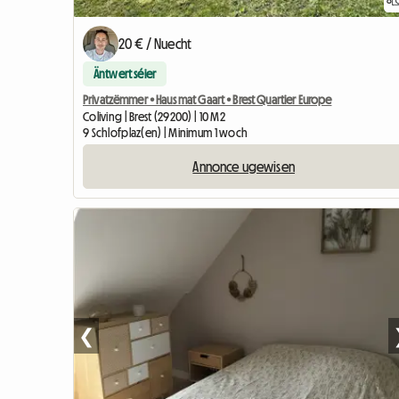
8
20 € / Nuecht
Äntwert séier
Privatzëmmer • Haus mat Gaart • Brest Quartier Europe
Coliving | Brest (29200) | 10 M2
9 Schlofplaz(en) | Minimum 1 woch
Annonce ugewisen
❮