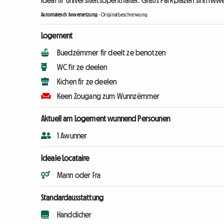
Ideal fir Universitéitsopenthalter. Gratis Parkplazen sinn i
Automatesch Iwwersetzung
-
Originalbeschreiwung
Logement
Buedzëmmer fir deelt ze benotzen
WC fir ze deelen
Kichen fir ze deelen
Keen Zougang zum Wunnzëmmer
Aktuell am Logement wunnend Persounen
1 Awunner
Ideale Locataire
Mann oder Fra
Standardausstattung
Handdicher