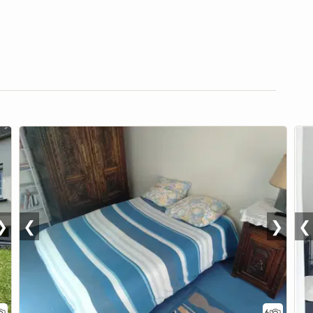
❯
❮
❯
❮