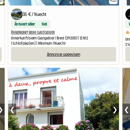
6
35 € / Nuecht
Äntwert séier
Nei
ËNNERKUNFT BEIM GASTGEWER
Unterkunft beim Gastgeber | Brest (29200) | 12 M2
Un
1 Schlofplaz(en) | Minimum 1 Nuecht
2 
Annonce ugewisen
❯
❮
❯
❮