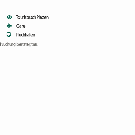
Touristesch Plazen
Gare
Fluchhafen
d'Buchung bestätegt ass.