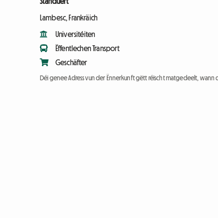
Standuert
Lambesc, Frankräich
Universitéiten
Ëffentlechen Transport
Geschäfter
Déi genee Adress vun der Ënnerkunft gëtt réischt matgedeelt, wann 