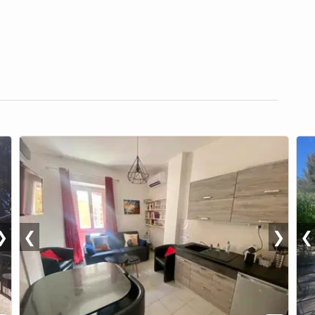
❯
❮
❯
❮