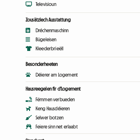
Televisioun
Zousätzlech Ausstattung
Dréchenmaschinn
Bügeleisen
Kleederbrieëll
Besonderheeten
Déierer am Logement
Hausreegelen fir d'Logement
Fëmmen verbueden
Keng Hausdéieren
Selwer botzen
Feiere sinn net erlaabt