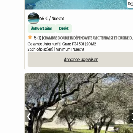
10
65 € / Nuecht
Äntwert séier
Direkt
5 (1) |
CHAMBRE DOUBLE INDÉPENDANTE
Gesamte Unterkunft | Grans (13450) | 20 M2
2 Schlofplaz(en) | Minimum 1 Nuecht
Annonce ugewisen
❮