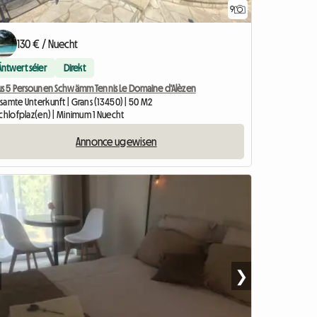
9
130 € / Nuecht
Äntwert séier
Direkt
us 5 Persounen Schwämm Tennis Le Domaine d'Alèzen
samte Unterkunft | Grans (13450) | 50 M2
Schlofplaz(en) | Minimum 1 Nuecht
Annonce ugewisen
❯