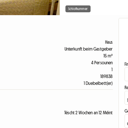
Schlofkummer
Haus
Unterkunft beim Gastgeber
15 m²
4 Persounen
F
1
189838
1 Duebelbett(er)
R
G
Tëscht 2 Wochen an 12 Méint