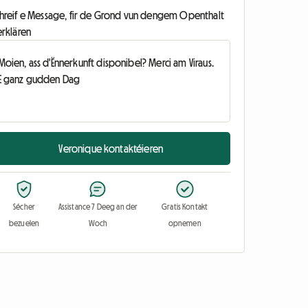
chreif e Message, fir de Grond vun dengem Openthalt
erklären
Veronique kontaktéieren
Sécher
Assistance 7 Deeg an der
Gratis Kontakt
bezuelen
Woch
opnemen