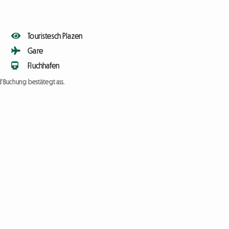
Touristesch Plazen
Gare
Fluchhafen
d'Buchung bestätegt ass.