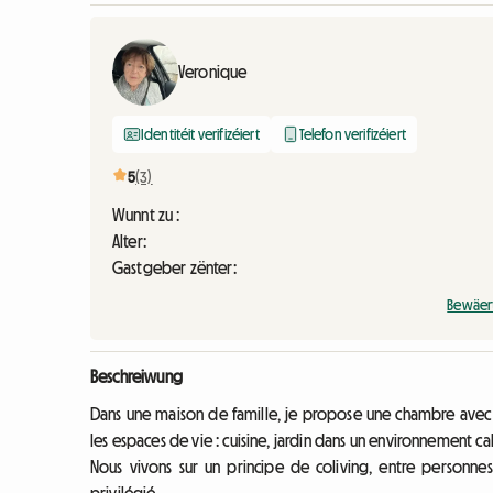
Veronique
Identitéit verifizéiert
Telefon verifizéiert
5
(3)
Wunnt zu :
Alter:
Gastgeber zënter:
Bewäer
Beschreiwung
Dans une maison de famille, je propose une chambre avec ter
les espaces de vie : cuisine, jardin dans un environnement c
Nous vivons sur un principe de coliving, entre personn