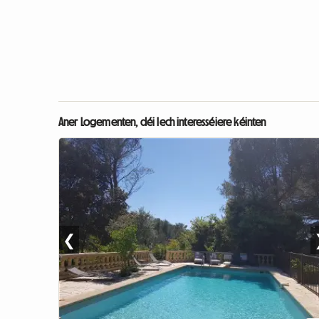
Aner Logementen, déi Iech interesséiere kéinten
❮