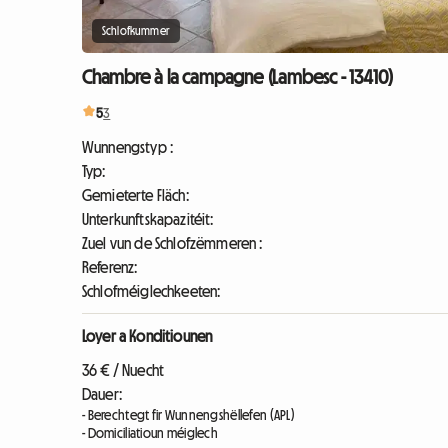
Schlofkummer
Chambre à la campagne (Lambesc - 13410)
5
3
Wunnengstyp :
Typ:
Gemieterte Fläch:
Unterkunftskapazitéit:
Zuel vun de Schlofzëmmeren :
Referenz:
Schlofméiglechkeeten:
Loyer a Konditiounen
36 € / Nuecht
Dauer:
- Berechtegt fir Wunnengshëllefen (APL)
- Domiciliatioun méiglech