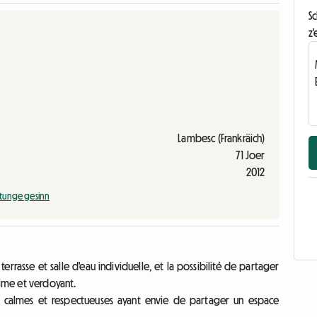
S
z'
Lambesc (Frankräich)
71 Joer
2012
tunge gesinn
rasse et salle d'eau individuelle, et la possibilité de partager
alme et verdoyant.
es calmes et respectueuses ayant envie de partager un espace