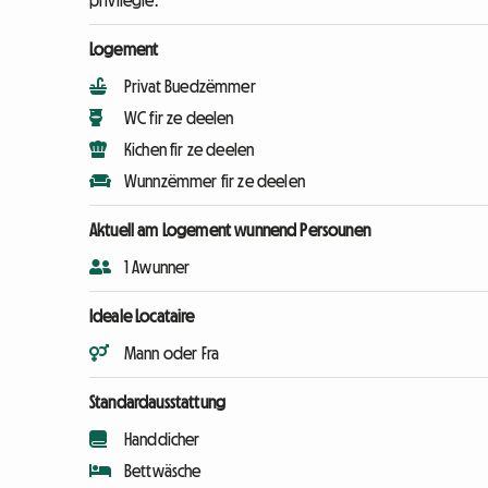
privilégié.
Logement
Privat Buedzëmmer
WC fir ze deelen
Kichen fir ze deelen
Wunnzëmmer fir ze deelen
Aktuell am Logement wunnend Persounen
1 Awunner
Ideale Locataire
Mann oder Fra
Standardausstattung
Handdicher
Bettwäsche