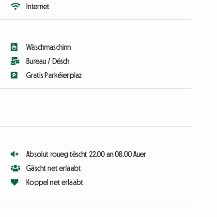
Internet
Wäschmaschinn
Bureau / Dësch
Gratis Parkéierplaz
Absolut roueg tëscht 22.00 an 08.00 Auer
Gäscht net erlaabt
Koppel net erlaabt