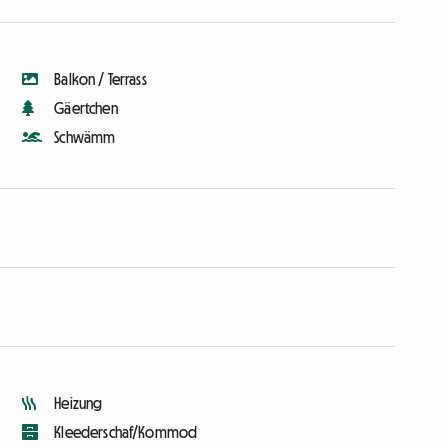
Balkon / Terrass
Gäertchen
Schwämm
Heizung
Kleederschaf/Kommod