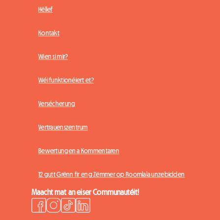
Hëllef
Kontakt
Wien si mir?
Wéi funktionéiert et?
Versécherung
Vertrauenszentrum
Bewertungen a Kommentaren
12 gutt Grënn fir eng Zëmmer op Roomlala unzebidden
Maacht mat an eiser Communautéit!