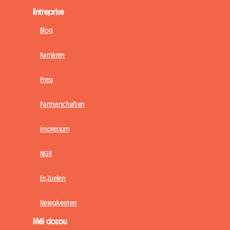
Entreprise
Blog
Karrièren
Press
Partnerschaften
Impressum
NGB
Eis Zuelen
Neiegkeeten
Méi dozou