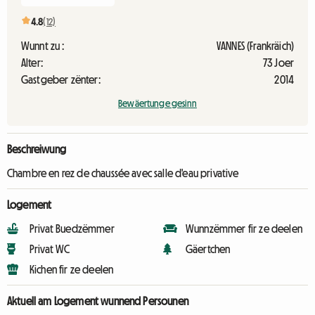
4.8
(12)
Wunnt zu :
VANNES (Frankräich)
Alter:
73 Joer
Gastgeber zënter:
2014
Bewäertunge gesinn
Beschreiwung
Chambre en rez de chaussée avec salle d'eau privative
Logement
Privat Buedzëmmer
Wunnzëmmer fir ze deelen
Privat WC
Gäertchen
Kichen fir ze deelen
Aktuell am Logement wunnend Persounen