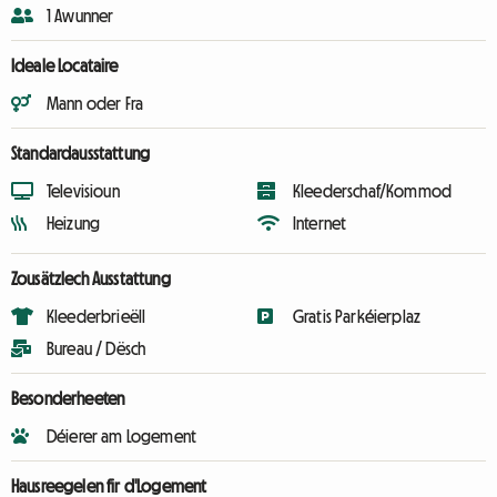
1 Awunner
Ideale Locataire
Mann oder Fra
Standardausstattung
Televisioun
Kleederschaf/Kommod
Heizung
Internet
Zousätzlech Ausstattung
Kleederbrieëll
Gratis Parkéierplaz
Bureau / Dësch
Besonderheeten
Déierer am Logement
Hausreegelen fir d'Logement