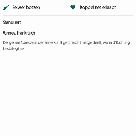
Selwer botzen
Koppel net erlaabt
Standuert
Vannes, Frankräich
Déi genee Adress vun der Ënnerkunft gëtt réischt matgedeelt, wann d'Buchung
bestätegt ass.