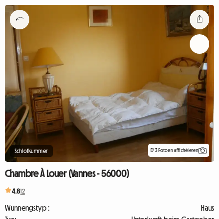
D'3 Fotoen affichéieren
Schlofkummer
Chambre À Louer (Vannes - 56000)
4.8
12
Wunnengstyp :
Haus