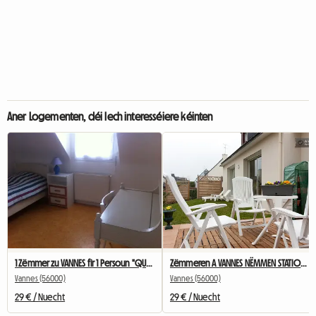
Aner Logementen, déi Iech interesséiere kéinten
1 Zëmmer zu VANNES fir 1 Persoun "QUIBERON"
Zëmmeren A VANNES NËMMEN STATION AN BUS FIR "CARNAC" Schüler
Vannes (56000)
Vannes (56000)
29 € / Nuecht
29 € / Nuecht