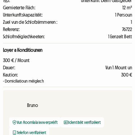
Typ:
Unterkunft beim Gastgeber
Gemieterte Fläch:
12 m²
Unterkunftskapazitéit:
1 Persoun
Zuel vun de Schlofzëmmeren :
1
Referenz:
76722
Schlofméiglechkeeten:
1 Eenzelt Bett
Loyer a Konditiounen
300 € / Mount
Dauer:
Vun 1 Mount un
Kaution:
300 €
- Domiciliatioun méiglech
Bruno
Vun Roomlala iwwerpréift
Identitéit verifizéiert
Telefon verifizéiert