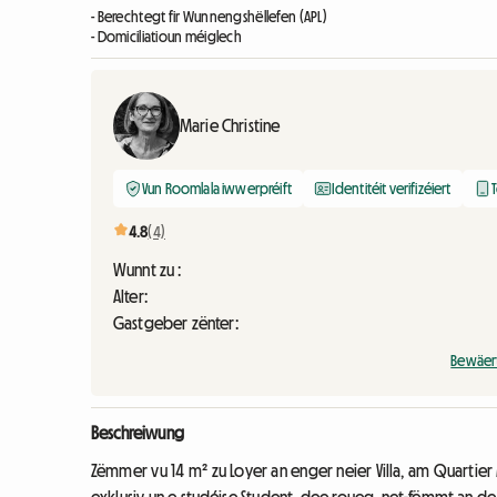
- Berechtegt fir Wunnengshëllefen (APL)
- Domiciliatioun méiglech
Marie Christine
Vun Roomlala iwwerpréift
Identitéit verifizéiert
T
4.8
(4)
Wunnt zu :
Alter:
Gastgeber zënter:
Bewäer
Beschreiwung
Zëmmer vu 14 m² zu Loyer an enger neier Villa, am Quartier