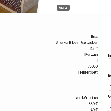
Aneres
Haus
Unterkunft beim Gastgeber
14 m²
1 Persoun
F
1
78050
1 Eenzelt Bett
R
G
Vun 1 Mount un
550 €
40 €