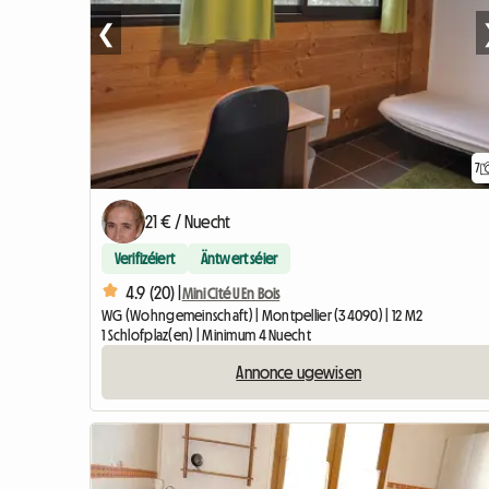
❮
7
21 € / Nuecht
Verifizéiert
Äntwert séier
4.9 (20) |
Mini Cité U En Bois
WG (Wohngemeinschaft) | Montpellier (34090) | 12 M2
1 Schlofplaz(en) | Minimum 4 Nuecht
Annonce ugewisen