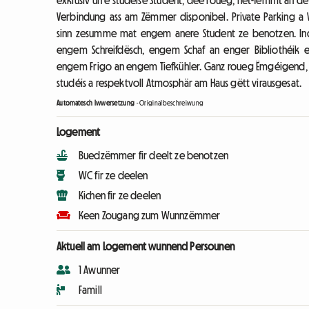
exklusiv un e studéise Student, dee roueg, net-fëmmt an 
Verbindung ass am Zëmmer disponibel. Private Parking a Vë
sinn zesumme mat engem anere Student ze benotzen. Ind
engem Schreifdësch, engem Schaf an enger Bibliothéik 
engem Frigo an engem Tiefkühler. Ganz roueg Ëmgéigend, no
studéis a respektvoll Atmosphär am Haus gëtt virausgesat.
Automatesch Iwwersetzung
-
Originalbeschreiwung
Logement
Buedzëmmer fir deelt ze benotzen
WC fir ze deelen
Kichen fir ze deelen
Keen Zougang zum Wunnzëmmer
Aktuell am Logement wunnend Persounen
1 Awunner
Famill