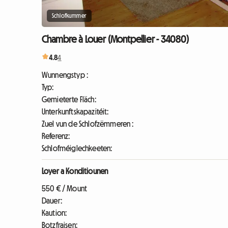
Schlofkummer
Chambre à Louer (Montpellier - 34080)
4.8
4
Wunnengstyp :
Typ:
Gemieterte Fläch:
Unterkunftskapazitéit:
Zuel vun de Schlofzëmmeren :
Referenz:
Schlofméiglechkeeten:
Loyer a Konditiounen
550 € / Mount
Dauer:
Kaution:
Botzfraisen: