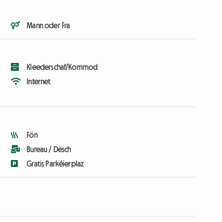
Mann oder Fra
Kleederschaf/Kommod
Internet
Fön
Bureau / Dësch
Gratis Parkéierplaz