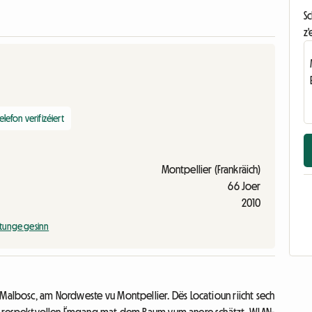
S
z'
elefon verifizéiert
Montpellier (Frankräich)
66 Joer
2010
tunge gesinn
 Malbosc, am Nordweste vu Montpellier. Dës Locatioun riicht sech