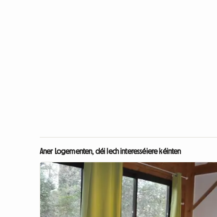
Aner Logementen, déi Iech interesséiere kéinten