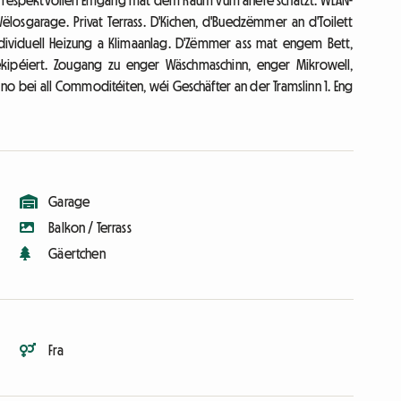
de respektvollen Ëmgang mat dem Raum vum anere schätzt. WLAN-
losgarage. Privat Terrass. D'Kichen, d'Buedzëmmer an d'Toilett
ividuell Heizung a Klimaanlag. D'Zëmmer ass mat engem Bett,
ekipéiert. Zougang zu enger Wäschmaschinn, enger Mikrowell,
 bei all Commoditéiten, wéi Geschäfter an der Tramslinn 1. Eng
Garage
Balkon / Terrass
Gäertchen
Fra