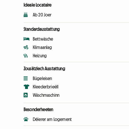
Ideale Locataire
Ab 20 Joer
Standardausstattung
Bettwäsche
Klimaanlag
Heizung
Zousätzlech Ausstattung
Bügeleisen
Kleederbrieëll
Wäschmaschinn
Besonderheeten
Déierer am Logement