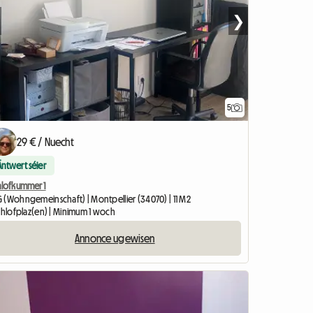
❯
5
29 € / Nuecht
Äntwert séier
hlofkummer 1
 (Wohngemeinschaft) | Montpellier (34070) | 11 M2
Schlofplaz(en) | Minimum 1 woch
Annonce ugewisen