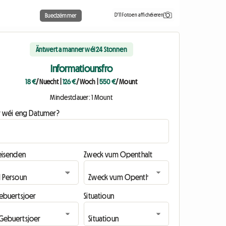
D'11 Fotoen affichéieren
Buedzëmmer
Äntwert a manner wéi 24 Stonnen
Informatiounsfro
18 €
/ Nuecht
|
126 €
/ Woch
|
550 €
/ Mount
Mindestdauer: 1 Mount
ir wéi eng Datumer?
eisenden
Zweck vum Openthalt
ebuertsjoer
Situatioun