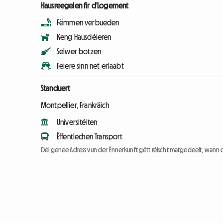
Hausreegelen fir d'Logement
Fëmmen verbueden
Keng Hausdéieren
Selwer botzen
Feiere sinn net erlaabt
Standuert
Montpellier, Frankräich
Universitéiten
Ëffentlechen Transport
Déi genee Adress vun der Ënnerkunft gëtt réischt matgedeelt, wann 