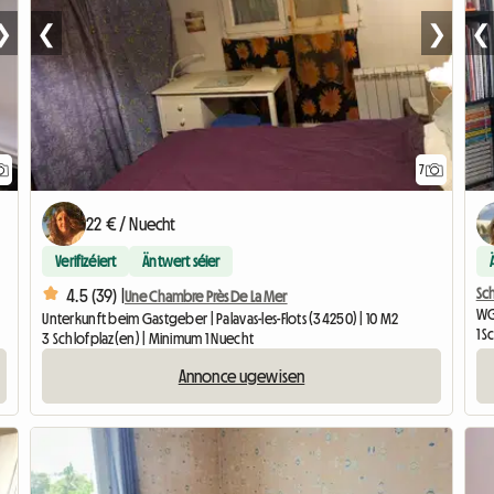
❯
❮
❯
❮
7
22 € / Nuecht
Verifizéiert
Äntwert séier
Sc
4.5 (39) |
Une Chambre Près De La Mer
WG
Unterkunft beim Gastgeber | Palavas-les-Flots (34250) | 10 M2
1 
3 Schlofplaz(en) | Minimum 1 Nuecht
Annonce ugewisen