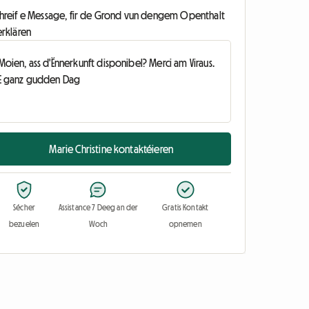
chreif e Message, fir de Grond vun dengem Openthalt
erklären
Marie Christine kontaktéieren
Sécher
Assistance 7 Deeg an der
Gratis Kontakt
bezuelen
Woch
opnemen