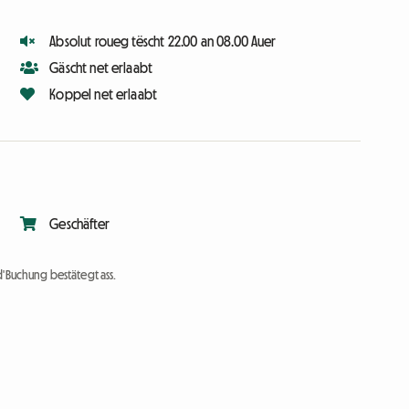
Absolut roueg tëscht 22.00 an 08.00 Auer
Gäscht net erlaabt
Koppel net erlaabt
Geschäfter
d'Buchung bestätegt ass.