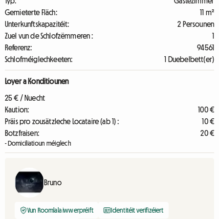
Typ:
Gästezimmer
Gemieterte Fläch:
11 m²
Unterkunftskapazitéit:
2 Persounen
Zuel vun de Schlofzëmmeren :
1
Referenz:
94561
Schlofméiglechkeeten:
1 Duebelbett(er)
Loyer a Konditiounen
25 € / Nuecht
Kaution:
100 €
Präis pro zousätzleche Locataire (ab 1) :
10 €
Botzfraisen:
20 €
- Domiciliatioun méiglech
Bruno
Vun Roomlala iwwerpréift
Identitéit verifizéiert