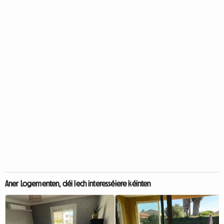
Aner Logementen, déi Iech interesséiere kéinten