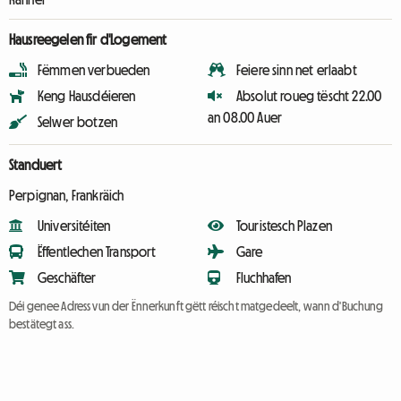
Hausreegelen fir d'Logement
Fëmmen verbueden
Feiere sinn net erlaabt
Keng Hausdéieren
Absolut roueg tëscht 22.00
an 08.00 Auer
Selwer botzen
Standuert
Perpignan, Frankräich
Universitéiten
Touristesch Plazen
Ëffentlechen Transport
Gare
Geschäfter
Fluchhafen
Déi genee Adress vun der Ënnerkunft gëtt réischt matgedeelt, wann d'Buchung
bestätegt ass.