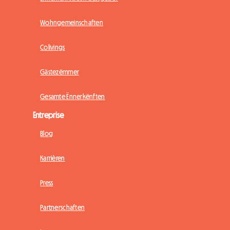
Wohngemeinschaften
Colivings
Gästezëmmer
Gesamte Ënnerkënften
Entreprise
Blog
Karrièren
Press
Partnerschaften