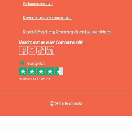
Vertrauenszentrum
Bewertungen a Kommentaren
12 gutt Grënn fir eng Zëmmer op Roomlala unzebidden
Maacht mat an eiser Communautéit!
© 2026 Roomlala