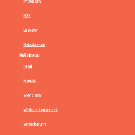
Impressum
NGB
Eis Zuelen
Neiegkeeten
Méi dozou
Hëllef
Kontakt
Wien si mir?
Wéi funktionéiert et?
Versécherung