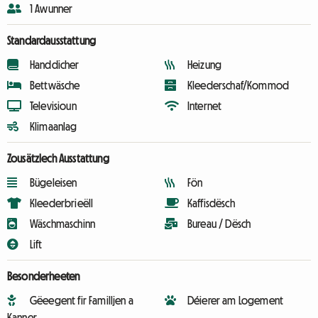
1 Awunner
Standardausstattung
Handdicher
Heizung
Bettwäsche
Kleederschaf/Kommod
Televisioun
Internet
Klimaanlag
Zousätzlech Ausstattung
Bügeleisen
Fön
Kleederbrieëll
Kaffisdësch
Wäschmaschinn
Bureau / Dësch
Lift
Besonderheeten
Gëeegent fir Familljen a
Déierer am Logement
Kanner