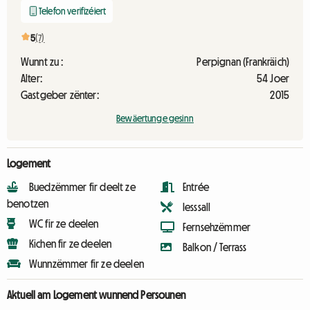
Telefon verifizéiert
5
(7)
Wunnt zu :
Perpignan (Frankräich)
Alter:
54 Joer
Gastgeber zënter:
2015
Bewäertunge gesinn
Logement
Buedzëmmer fir deelt ze
Entrée
benotzen
Iesssall
WC fir ze deelen
Fernsehzëmmer
Kichen fir ze deelen
Balkon / Terrass
Wunnzëmmer fir ze deelen
Aktuell am Logement wunnend Persounen