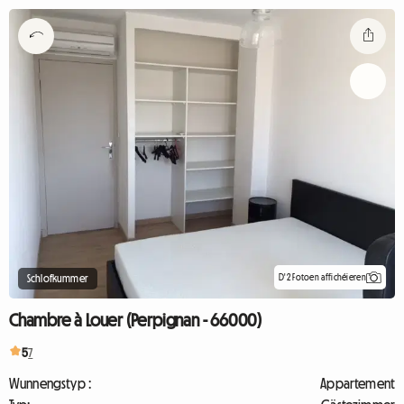
D'2 Fotoen affichéieren
Schlofkummer
Chambre à Louer (Perpignan - 66000)
5
7
Wunnengstyp :
Appartement