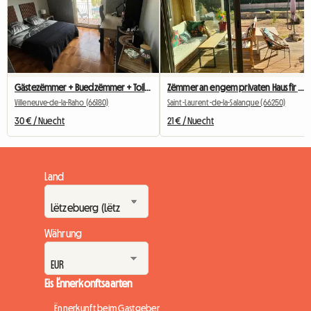
Gästezëmmer + Buedzëmmer + Toilette an engem Homestay (frëndlech)
Zëmmer an engem privaten Haus fir Reesender oder Studenten
Villeneuve-de-la-Raho (66180)
Saint-Laurent-de-la-Salanque (66250)
30 € / Nuecht
21 € / Nuecht
Land
Währung
Eis Ënnerkonftsaarten
Ënnerkunft beim Gastgeber