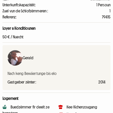
Unterkunftskapazitéit:
1 Persoun
Zuel vun de Schlofzëmmeren :
1
Referenz:
79415
Loyer a Konditiounen
50 € / Nuecht
Gerald
Nach keng Bewäertunge bis elo
Gastgeber zënter:
2014
Logement
Buedzëmmer fir deelt ze
Kee Kichenzougang