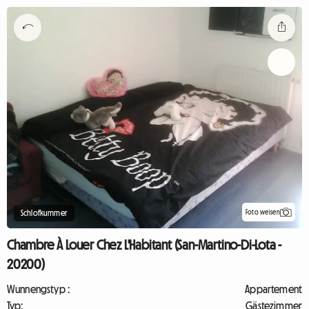
Foto weisen
Schlofkummer
Chambre À Louer Chez L'Habitant (San-Martino-Di-Lota -
20200)
Wunnengstyp :
Appartement
Typ:
Gästezimmer