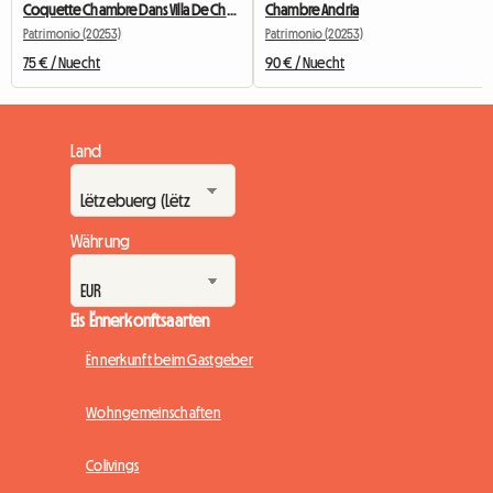
Coquette Chambre Dans Villa De Charme
Chambre Andria
Patrimonio (20253)
Patrimonio (20253)
75 € / Nuecht
90 € / Nuecht
Land
Währung
Eis Ënnerkonftsaarten
Ënnerkunft beim Gastgeber
Wohngemeinschaften
Colivings