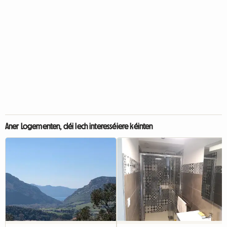
Aner Logementen, déi Iech interesséiere kéinten