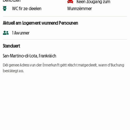
benotzen
Keen Zougang zum
WC fir ze deelen
Wunnzëmmer
Aktuell am Logement wunnend Persounen
1 Awunner
Standuert
San-Martino-di-Lota, Frankräich
Déi genee Adress vun der Ënnerkunft gëtt réischt matgedeelt, wann d'Buchung
bestätegt ass.