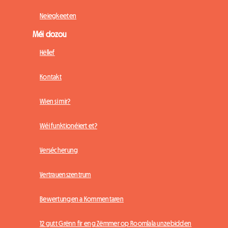
Neiegkeeten
Méi dozou
Hëllef
Kontakt
Wien si mir?
Wéi funktionéiert et?
Versécherung
Vertrauenszentrum
Bewertungen a Kommentaren
12 gutt Grënn fir eng Zëmmer op Roomlala unzebidden