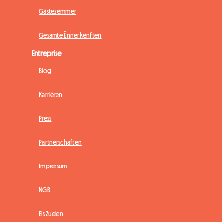
Gästezëmmer
Gesamte Ënnerkënften
Entreprise
Blog
Karrièren
Press
Partnerschaften
Impressum
NGB
Eis Zuelen