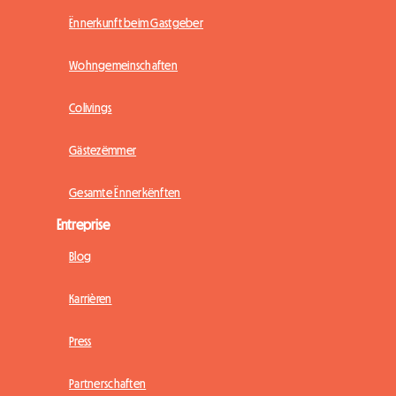
Ënnerkunft beim Gastgeber
Wohngemeinschaften
Colivings
Gästezëmmer
Gesamte Ënnerkënften
Entreprise
Blog
Karrièren
Press
Partnerschaften