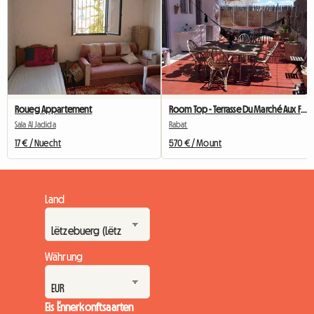
Roueg Appartement
Room Top - Terrasse Du Marché Aux Fleurs
Sala Al Jadida
Rabat
17 € / Nuecht
570 € / Mount
Land
Währung
Eis Ënnerkonftsaarten