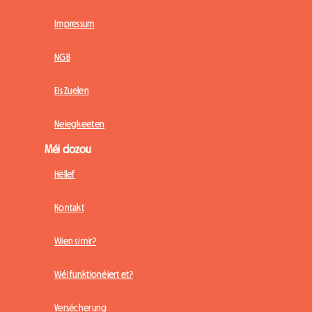
Impressum
NGB
Eis Zuelen
Neiegkeeten
Méi dozou
Hëllef
Kontakt
Wien si mir?
Wéi funktionéiert et?
Versécherung