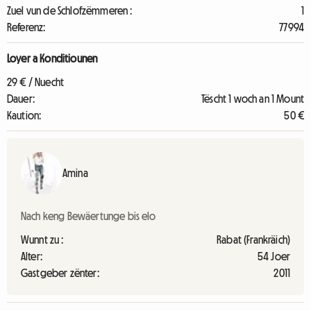
Zuel vun de Schlofzëmmeren :
1
Referenz:
77994
Loyer a Konditiounen
29 € / Nuecht
Dauer:
Tëscht 1 woch an 1 Mount
Kaution:
50 €
Amina
Nach keng Bewäertunge bis elo
Wunnt zu :
Rabat (Frankräich)
Alter:
54 Joer
Gastgeber zënter:
2011