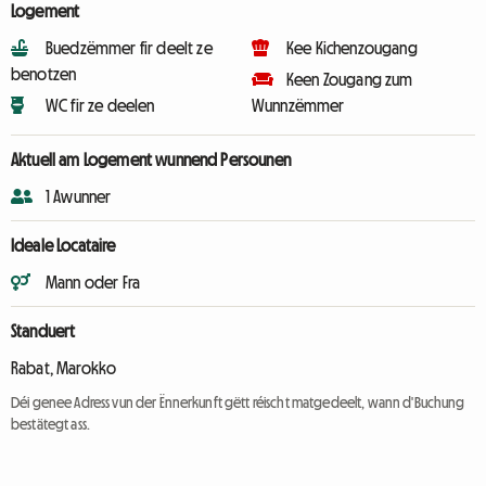
Logement
Buedzëmmer fir deelt ze
Kee Kichenzougang
benotzen
Keen Zougang zum
WC fir ze deelen
Wunnzëmmer
Aktuell am Logement wunnend Persounen
1 Awunner
Ideale Locataire
Mann oder Fra
Standuert
Rabat, Marokko
Déi genee Adress vun der Ënnerkunft gëtt réischt matgedeelt, wann d'Buchung
bestätegt ass.