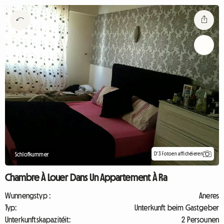
D'3 Fotoen affichéieren
Schlofkummer
Chambre À Louer Dans Un Appartement À Ra
Wunnengstyp :
Aneres
Typ:
Unterkunft beim Gastgeber
Unterkunftskapazitéit:
2 Persounen