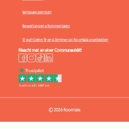
Vertrauenszentrum
Bewertungen a Kommentaren
12 gutt Grënn fir eng Zëmmer op Roomlala unzebidden
Maacht mat an eiser Communautéit!
© 2026 Roomlala