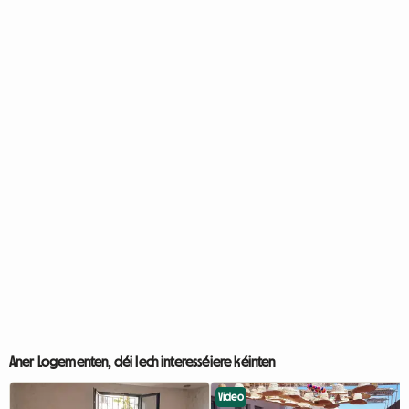
Aner Logementen, déi Iech interesséiere kéinten
Video