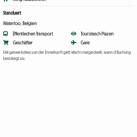
Standuert
Waterloo, Belgien
Ëffentlechen Transport
Touristesch Plazen
Geschäfter
Gare
Déi genee Adress vun der Ënnerkunft gëtt réischt matgedeelt, wann d'Buchung
bestätegt ass.