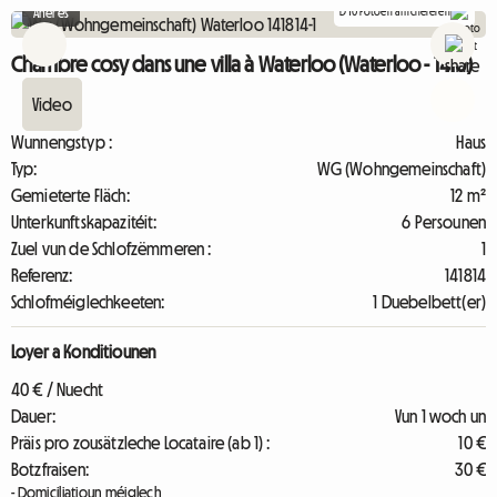
D'10 Fotoen affichéieren
Aneres
Chambre cosy dans une villa à Waterloo (Waterloo - 1410)
4.9
11
Wunnengstyp :
Haus
Typ:
WG (Wohngemeinschaft)
Gemieterte Fläch:
12 m²
Unterkunftskapazitéit:
6 Persounen
Zuel vun de Schlofzëmmeren :
1
Referenz:
141814
Schlofméiglechkeeten:
1 Duebelbett(er)
Loyer a Konditiounen
40 € / Nuecht
Dauer:
Vun 1 woch un
Präis pro zousätzleche Locataire (ab 1) :
10 €
Botzfraisen:
30 €
- Domiciliatioun méiglech