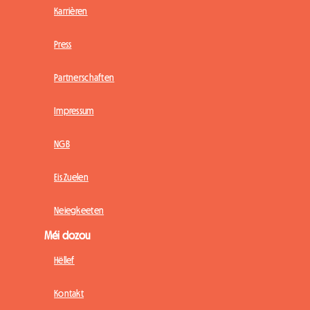
Karrièren
Press
Partnerschaften
Impressum
NGB
Eis Zuelen
Neiegkeeten
Méi dozou
Hëllef
Kontakt