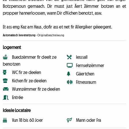
Botzpersoun gemaach. Dir musst just Äert Zëmmer botzen an et
propper hannerloossen, wann Dir d'Kichen benotzt, asw.
Et ass eng Kaz am Haus, dofir ass et net fir Allergiker gëeegent.
Automatesch Iwwersetzung
-
Originalbeschreiwung
Logement
Buedzëmmer fir deelt ze
Iesssall
benotzen
Fernsehzëmmer
WC fir ze deelen
Gäertchen
Kichen fir ze deelen
Fitnessraum
Wunnzëmmer fir ze deelen
Entrée
Ideale Locataire
Vun 18 bis 60 Joer
Mann oder Fra