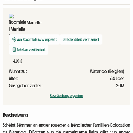
Marielle
Vun Roomlala iwwerpréift
Identitéit verifizéiert
Telefon verifizéiert
4.9
(11)
Wunnt zu :
Waterloo (Belgien)
Alter:
64 Joer
Gastgeber zënter:
2013
Bewäertunge gesinn
Beschreiwung
Schéint Zëmmer an enger roueger a frëndlecher Familljen-Colocation
zu Waterloo. D'Botzen vun de gemeinsame Raim gëtt vun enger