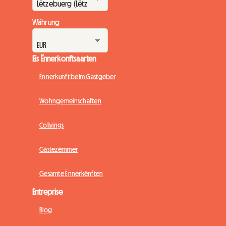
Währung
Eis Ënnerkonftsaarten
Ënnerkunft beim Gastgeber
Wohngemeinschaften
Colivings
Gästezëmmer
Gesamte Ënnerkënften
Entreprise
Blog