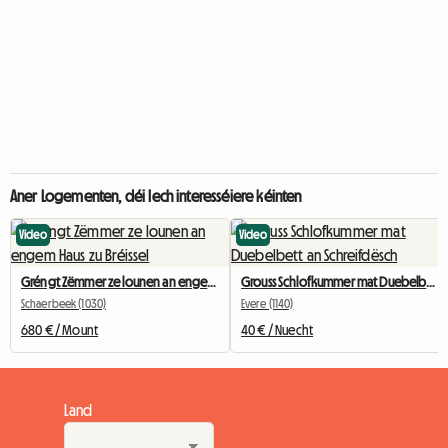
Aner Logementen, déi Iech interesséiere kéinten
Video
Video
Gréngt Zëmmer ze lounen an engem Haus zu Bréissel
Grouss Schlofkummer mat Duebelbett an Schreifdësch
Schaerbeek (1030)
Evere (1140)
680 € / Mount
40 € / Nuecht
Land