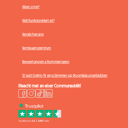
Wien si mir?
Wéi funktionéiert et?
Versécherung
Vertrauenszentrum
Bewertungen a Kommentaren
12 gutt Grënn fir eng Zëmmer op Roomlala unzebidden
Maacht mat an eiser Communautéit!