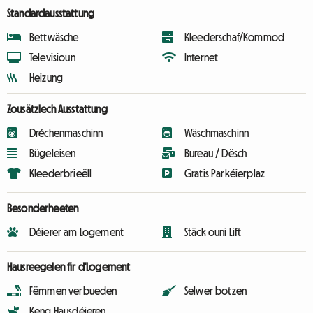
Standardausstattung
Bettwäsche
Kleederschaf/Kommod
Televisioun
Internet
Heizung
Zousätzlech Ausstattung
Dréchenmaschinn
Wäschmaschinn
Bügeleisen
Bureau / Dësch
Kleederbrieëll
Gratis Parkéierplaz
Besonderheeten
Déierer am Logement
Stäck ouni Lift
Hausreegelen fir d'Logement
Fëmmen verbueden
Selwer botzen
Keng Hausdéieren