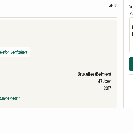
35 €
S
z'
elefon verifizéiert
Bruxelles (Belgien)
47 Joer
2017
tunge gesinn