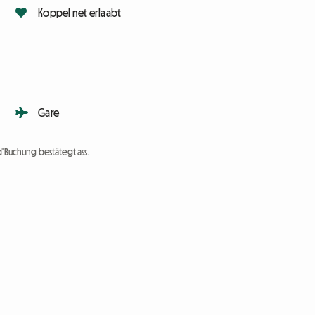
Koppel net erlaabt
Gare
d'Buchung bestätegt ass.