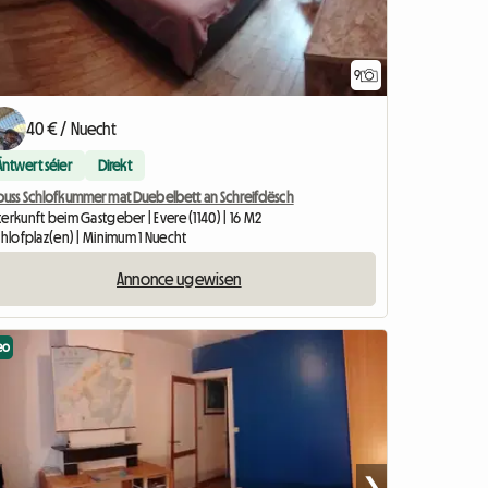
9
40 € / Nuecht
Äntwert séier
Direkt
ouss Schlofkummer mat Duebelbett an Schreifdësch
erkunft beim Gastgeber | Evere (1140) | 16 M2
chlofplaz(en) | Minimum 1 Nuecht
Annonce ugewisen
eo
❯