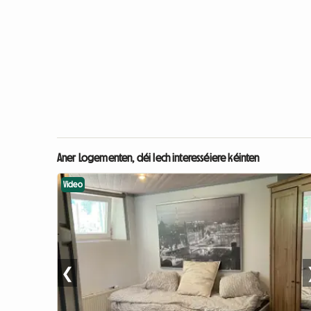
Aner Logementen, déi Iech interesséiere kéinten
Video
❮