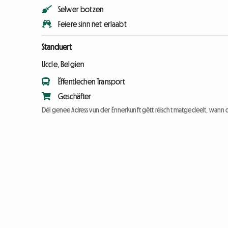
Selwer botzen
Feiere sinn net erlaabt
Standuert
Uccle, Belgien
Ëffentlechen Transport
Geschäfter
Déi genee Adress vun der Ënnerkunft gëtt réischt matgedeelt, wann 