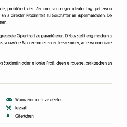
e, profitéiert dëst Zëmmer vun enger idealer Lag, just zwou
 an a direkter Proximitéit zu Geschäfter an Supermarchéen. De
nnen.
agreabele Openthalt ze garantéieren. D'Haus stellt eng modern a
t ass, souwéi e Wunnzëmmer an en Iesszëmmer, an e wonnerbare
ng Studentin oder e jonke Profi, deen e rouege, prakteschen an
Wunnzëmmer fir ze deelen
Iesssall
Gäertchen