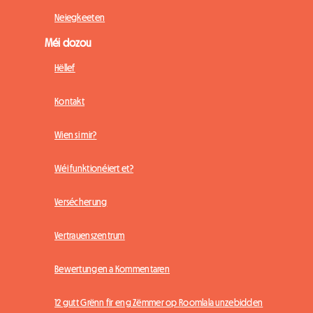
Neiegkeeten
Méi dozou
Hëllef
Kontakt
Wien si mir?
Wéi funktionéiert et?
Versécherung
Vertrauenszentrum
Bewertungen a Kommentaren
12 gutt Grënn fir eng Zëmmer op Roomlala unzebidden