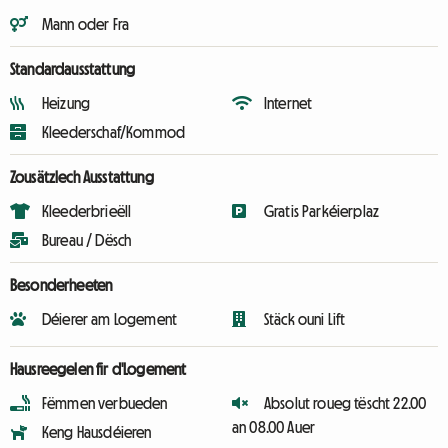
Mann oder Fra
Standardausstattung
Heizung
Internet
Kleederschaf/Kommod
Zousätzlech Ausstattung
Kleederbrieëll
Gratis Parkéierplaz
Bureau / Dësch
Besonderheeten
Déierer am Logement
Stäck ouni Lift
Hausreegelen fir d'Logement
Fëmmen verbueden
Absolut roueg tëscht 22.00
an 08.00 Auer
Keng Hausdéieren