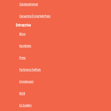
Gästezëmmer
Gesamte Ënnerkënften
Entreprise
Blog
Karrièren
Press
Partnerschaften
Impressum
NGB
Eis Zuelen