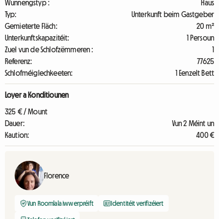
Wunnengstyp :
Haus
Typ:
Unterkunft beim Gastgeber
Gemieterte Fläch:
20 m²
Unterkunftskapazitéit:
1 Persoun
Zuel vun de Schlofzëmmeren :
1
Referenz:
77625
Schlofméiglechkeeten:
1 Eenzelt Bett
Loyer a Konditiounen
325 € / Mount
Dauer:
Vun 2 Méint un
Kaution:
400 €
Florence
Vun Roomlala iwwerpréift
Identitéit verifizéiert