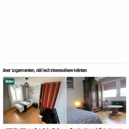
Aner Logementen, déi Iech interesséiere kéinten
Video