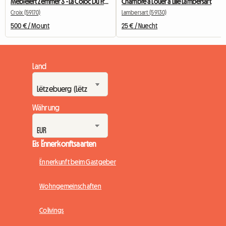
Mëbléiert Zëmmer 3 - La Coloc Du Fresnoy
Chambre à Louer à Lille Lambersart
Croix (59170)
Lambersart (59130)
500 € / Mount
25 € / Nuecht
Land
Währung
Eis Ënnerkonftsaarten
Ënnerkunft beim Gastgeber
Wohngemeinschaften
Colivings