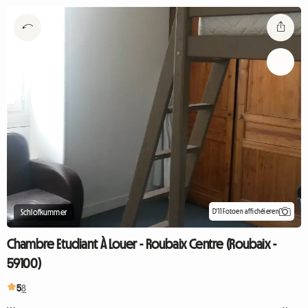
D'11 Fotoen affichéieren
Schlofkummer
Chambre Etudiant À Louer - Roubaix Centre (Roubaix -
59100)
5
8