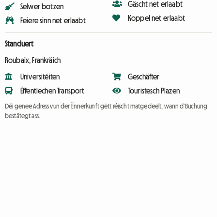
Gäscht net erlaabt
Selwer botzen
Koppel net erlaabt
Feiere sinn net erlaabt
Standuert
Roubaix, Frankräich
Universitéiten
Geschäfter
Ëffentlechen Transport
Touristesch Plazen
Déi genee Adress vun der Ënnerkunft gëtt réischt matgedeelt, wann d'Buchung
bestätegt ass.