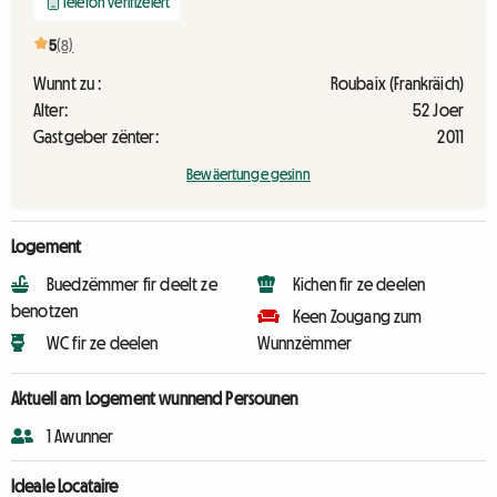
Telefon verifizéiert
5
(8)
Wunnt zu :
Roubaix (Frankräich)
Alter:
52 Joer
Gastgeber zënter:
2011
Bewäertunge gesinn
Logement
Buedzëmmer fir deelt ze
Kichen fir ze deelen
benotzen
Keen Zougang zum
WC fir ze deelen
Wunnzëmmer
Aktuell am Logement wunnend Persounen
1 Awunner
Ideale Locataire