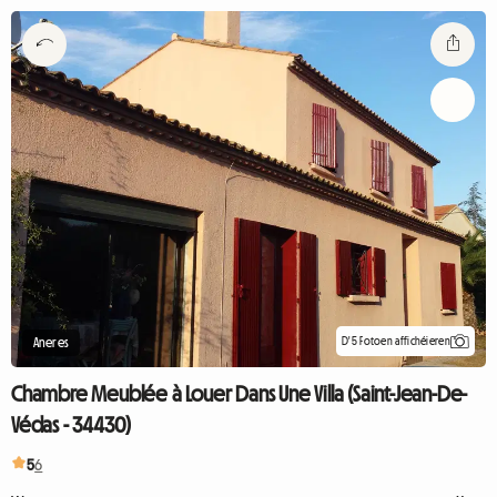
D'5 Fotoen affichéieren
Aneres
Chambre Meublée à Louer Dans Une Villa (Saint-Jean-De-
Védas - 34430)
5
6