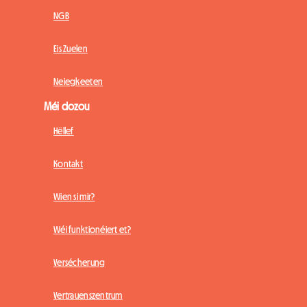
NGB
Eis Zuelen
Neiegkeeten
Méi dozou
Hëllef
Kontakt
Wien si mir?
Wéi funktionéiert et?
Versécherung
Vertrauenszentrum