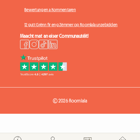
Bewertungen a Kommentaren
12 gutt Grënn fir eng Zëmmer op Roomlala unzebidden
Maacht mat an eiser Communautéit!
© 2026 Roomlala