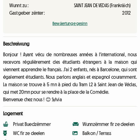
Wunnt zu :
SAINT JEAN DE VEDAS (Frankräich)
Gastgeber zënter:
2012
Bewäertunge gesinn
Beschreiwung
Bonjour ! Ayant vécu de nombreuses années à l'international, nous
recevons régulièrement des étudiants étrangers à la maison qui
viennent apprendre le français. J'ai 2 enfants, nés à Barcelone, qui sont
également étudiants. Nous parlons anglais et espagnol couramment.
La maison se trouve à 5 mn à pied du Tram L2 à Saint Jean de Védas,
qui met 20mn pour se rendre à la place de la Comédie.
Bienvenue chez nous ! 😊 Sylvia
Logement
Privat Buedzëmmer
Wunnzëmmer fir ze deelen
WC fir ze deelen
Balkon / Terrass