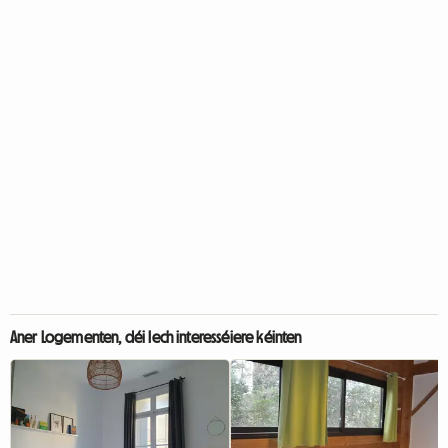
Aner Logementen, déi Iech interesséiere kéinten