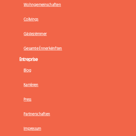
Wohngemeinschaften
Colivings
Gästezëmmer
Gesamte Ënnerkënften
Entreprise
Blog
Karrièren
Press
Partnerschaften
Impressum