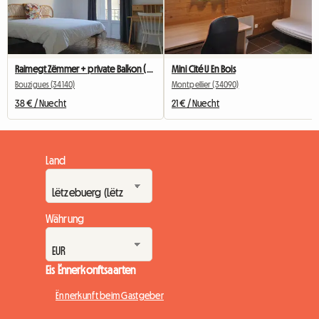
Raimegt Zëmmer + private Balkon (nëmme fir Fraen)
Mini Cité U En Bois
Bouzigues (34140)
Montpellier (34090)
38 € / Nuecht
21 € / Nuecht
Land
Währung
Eis Ënnerkonftsaarten
Ënnerkunft beim Gastgeber