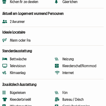
Kichen fir ze deelen
Gäertchen
Aktuell am Logement wunnend Persounen
2 Awunner
Ideale Locataire
Mann oder Fra
Standardausstattung
Bettwäsche
Heizung
Televisioun
Kleederschaf/Kommod
Klimaanlag
Internet
Zousätzlech Ausstattung
Bügeleisen
Fön
Kleederbrieëll
Bureau / Dësch