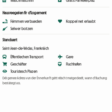
Wäschmaschinn
Gratis Parkéierplaz
Hausreegelen fir d'Logement
Fëmmen verbueden
Koppel net erlaabt
Selwer botzen
Standuert
Saint-Jean-de-Védas, Frankräich
Ëffentlechen Transport
Gare
Geschäfter
Fluchhafen
Touristesch Plazen
Déi genee Adress vun der Ënnerkunft gëtt réischt matgedeelt, wann d'Buchung
bestätegt ass.