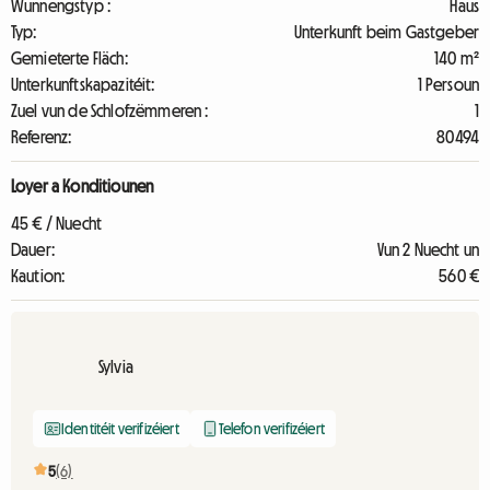
Wunnengstyp :
Haus
Typ:
Unterkunft beim Gastgeber
Gemieterte Fläch:
140 m²
Unterkunftskapazitéit:
1 Persoun
Zuel vun de Schlofzëmmeren :
1
Referenz:
80494
Loyer a Konditiounen
45 € / Nuecht
Dauer:
Vun 2 Nuecht un
Kaution:
560 €
Sylvia
Identitéit verifizéiert
Telefon verifizéiert
5
(6)