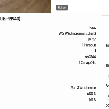
Kichen
lis - 91940)
Haus
WG (Wohngemeinschaft)
19 m²
1 Persoun
F
1
669344
1 Canapé-lit
R
G
Vun 3 Wochen un
600 €
50 €
S