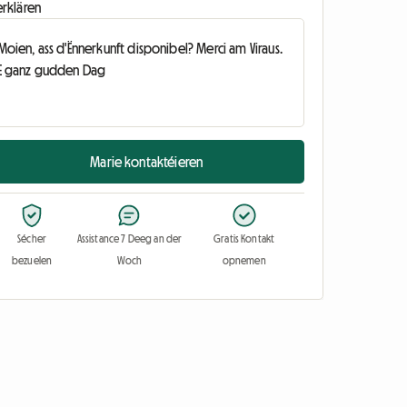
erklären
Marie kontaktéieren
Sécher
Assistance 7 Deeg an der
Gratis Kontakt
bezuelen
Woch
opnemen