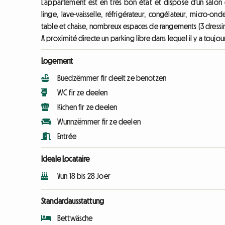
L’appartement est en très bon état et dispose d'un salon
linge, lave-vaisselle, réfrigérateur, congélateur, micro-ond
table et chaise, nombreux espaces de rangements (3 dressin
A proximité directe un parking libre dans lequel il y a toujou
Logement
Buedzëmmer fir deelt ze benotzen
WC fir ze deelen
Kichen fir ze deelen
Wunnzëmmer fir ze deelen
Entrée
Ideale Locataire
Vun 18 bis 28 Joer
Standardausstattung
Bettwäsche