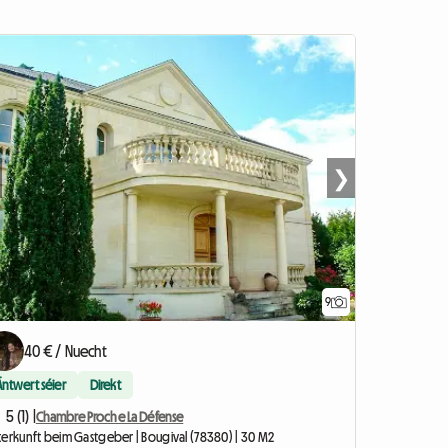
❯
9
40 € / Nuecht
Äntwert séier
Direkt
5 (1) |
Chambre Proche La Défense
terkunft beim Gastgeber | Bougival (78380) | 30 M2