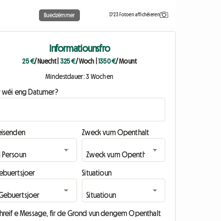
D'23 Fotoen affichéieren
Buedzëmmer
Informatiounsfro
25 €
/ Nuecht
|
325 €
/ Woch
|
1350 €
/ Mount
Mindestdauer: 3 Wochen
ir wéi eng Datumer?
eisenden
Zweck vum Openthalt
ebuertsjoer
Situatioun
chreif e Message, fir de Grond vun dengem Openthalt