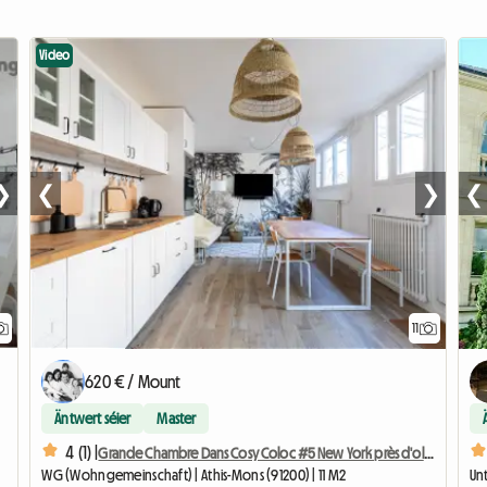
Video
❯
❮
❯
❮
11
620 € / Mount
Äntwert séier
Master
4 (1) |
Grande Chambre Dans Cosy Coloc #5 New York près d'olry
WG (Wohngemeinschaft) | Athis-Mons (91200) | 11 M2
Un