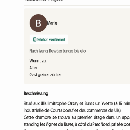
Marie
Telefon verifizéiert
Nach keng Bewäertunge bis elo
Wunnt zu :
Alter:
Gastgeber zënter:
Beschreiwung
Situé aux Ulis limitrophe Orsay et Bures sur Yvette (à 15 mi
industrielle de Courtaboeuf et des commerces de Ulis).
Cette chambre se trouve au premier étage dans un appar
standing les Vignes de Bures, à côté du Parc Nord, prisée po