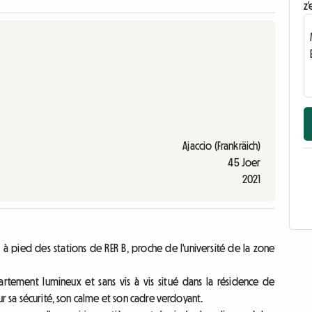
z'
Ajaccio (Frankräich)
45 Joer
2021
n à pied des stations de RER B, proche de l'université de la zone
tement lumineux et sans vis à vis situé dans la résidence de
ur sa sécurité, son calme et son cadre verdoyant.