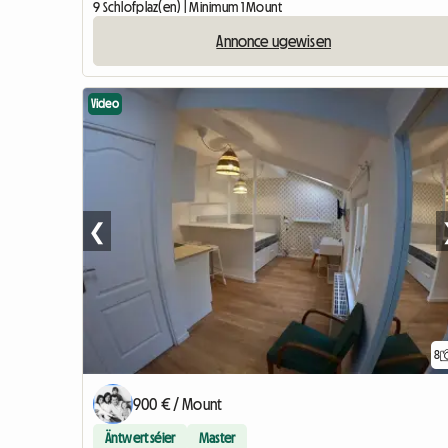
9 Schlofplaz(en) | Minimum 1 Mount
Annonce ugewisen
Video
❮
8
900 € / Mount
Äntwert séier
Master