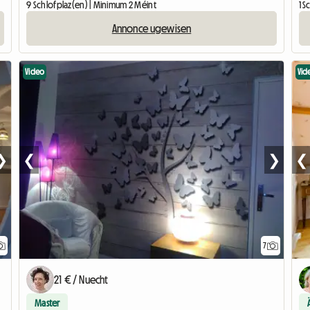
9 Schlofplaz(en) | Minimum 2 Méint
1 
Annonce ugewisen
Video
Vid
❯
❮
❯
❮
7
21 € / Nuecht
Master