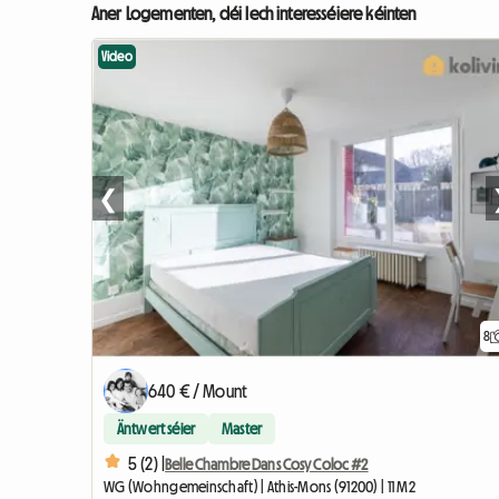
Aner Logementen, déi Iech interesséiere kéinten
Video
❮
8
640 € / Mount
Äntwert séier
Master
5 (2) |
Belle Chambre Dans Cosy Coloc #2
WG (Wohngemeinschaft) | Athis-Mons (91200) | 11 M2