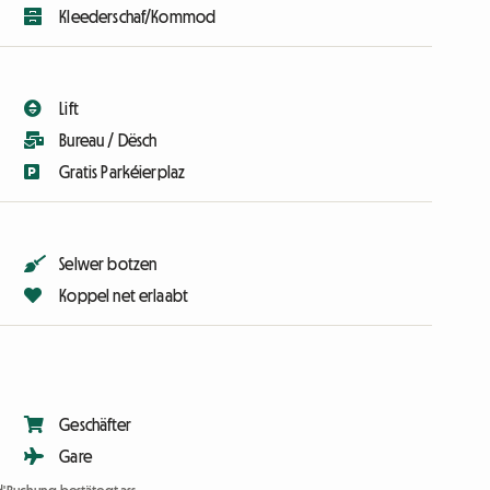
Kleederschaf/Kommod
Lift
Bureau / Dësch
Gratis Parkéierplaz
Selwer botzen
Koppel net erlaabt
Geschäfter
Gare