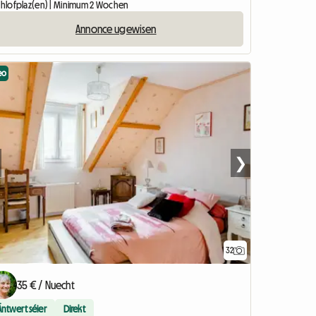
Schlofplaz(en) | Minimum 2 Wochen
Annonce ugewisen
eo
❯
32
35 € / Nuecht
Äntwert séier
Direkt