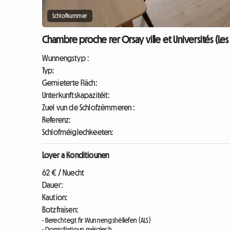
Schlofkummer
Chambre proche rer Orsay ville et Universités (Les U
Wunnengstyp :
Typ:
Gemieterte Fläch:
Unterkunftskapazitéit:
Zuel vun de Schlofzëmmeren :
Referenz:
Schlofméiglechkeeten:
Loyer a Konditiounen
62 € / Nuecht
Dauer:
Kaution:
Botzfraisen:
- Berechtegt fir Wunnengshëllefen (ALS)
- Domiciliatioun méiglech