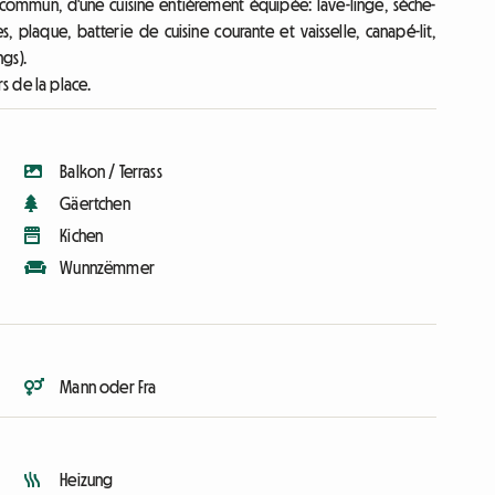
 commun, d'une cuisine entièrement équipée: lave-linge, sèche-
es, plaque, batterie de cuisine courante et vaisselle, canapé-lit,
gs).
rs de la place.
Balkon / Terrass
Gäertchen
Kichen
Wunnzëmmer
Mann oder Fra
Heizung