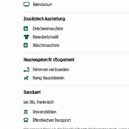
Televisioun
Zousätzlech Ausstattung
Dréchenmaschinn
Kleederbrieëll
Wäschmaschinn
Hausreegelen fir d'Logement
Fëmmen verbueden
Keng Hausdéieren
Standuert
Les Ulis, Frankräich
Universitéiten
Ëffentlechen Transport