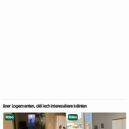
Aner Logementen, déi Iech interesséiere kéinten
Video
Video