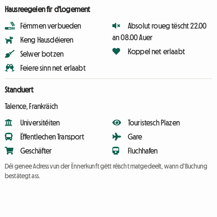
Hausreegelen fir d'Logement
Fëmmen verbueden
Absolut roueg tëscht 22.00
an 08.00 Auer
Keng Hausdéieren
Koppel net erlaabt
Selwer botzen
Feiere sinn net erlaabt
Standuert
Talence, Frankräich
Universitéiten
Touristesch Plazen
Ëffentlechen Transport
Gare
Geschäfter
Fluchhafen
Déi genee Adress vun der Ënnerkunft gëtt réischt matgedeelt, wann d'Buchung
bestätegt ass.