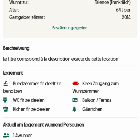
Wunnt zu :
Talence (Frankräich)
Alter:
64 Joer
Gastgeber zënter:
2014
Bewäertunge gesinn
Beschreiwung
Le titre correspond à la description exacte de cette location
Logement
Buedzëmmer fir deelt ze
Keen Zougang zum
benotzen
Wunnzëmmer
WC fir ze deelen
Balkon / Terrass
Kichen fir ze deelen
Gäertchen
Aktuell am Logement wunnend Persounen
1 Awunner