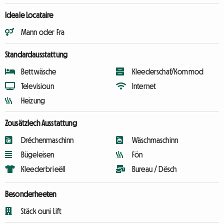
Ideale Locataire
Mann oder Fra
Standardausstattung
Bettwäsche
Kleederschaf/Kommod
Televisioun
Internet
Heizung
Zousätzlech Ausstattung
Dréchenmaschinn
Wäschmaschinn
Bügeleisen
Fön
Kleederbrieëll
Bureau / Dësch
Besonderheeten
Stäck ouni Lift