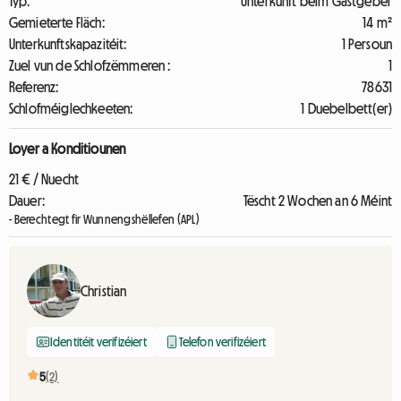
Typ:
Unterkunft beim Gastgeber
Gemieterte Fläch:
14 m²
Unterkunftskapazitéit:
1 Persoun
Zuel vun de Schlofzëmmeren :
1
Referenz:
78631
Schlofméiglechkeeten:
1 Duebelbett(er)
Loyer a Konditiounen
21 € / Nuecht
Dauer:
Tëscht 2 Wochen an 6 Méint
- Berechtegt fir Wunnengshëllefen (APL)
Christian
Identitéit verifizéiert
Telefon verifizéiert
5
(2)