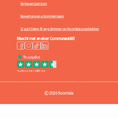
Vertrauenszentrum
Bewertungen a Kommentaren
12 gutt Grënn fir eng Zëmmer op Roomlala unzebidden
Maacht mat an eiser Communautéit!
© 2026 Roomlala