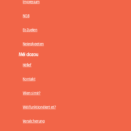
Impressum
NGB
Eis Zuelen
Neiegkeeten
Méi dozou
Hëllef
Kontakt
Wien si mir?
Wéi funktionéiert et?
Versécherung