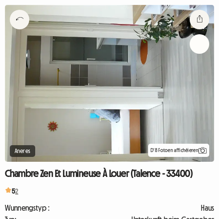
D'8 Fotoen affichéieren
Aneres
Chambre Zen Et Lumineuse À Louer (Talence - 33400)
5
2
Wunnengstyp :
Haus