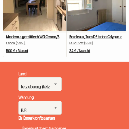
Modern a gemittlech WG Cenon/Bastide – 2 Zëmmer fräi
Bordeaux, Tram D Station Calypso.ch+SDB+wc Privées
Cenon (33150)
Le Bouscat (33110)
500 € / Mount
34 € / Nuecht
Land
Währung
Eis Ënnerkonftsaarten
Ënnerkunft beim Gastgeber