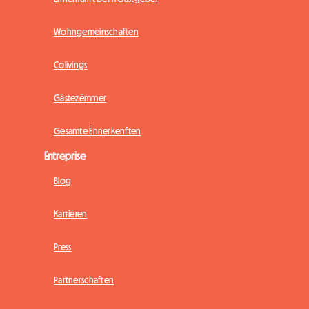
Wohngemeinschaften
Colivings
Gästezëmmer
Gesamte Ënnerkënften
Entreprise
Blog
Karrièren
Press
Partnerschaften