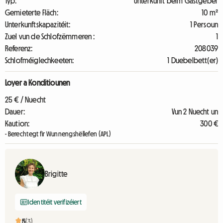
Typ:
Unterkunft beim Gastgeber
Gemieterte Fläch:
10 m²
Unterkunftskapazitéit:
1 Persoun
Zuel vun de Schlofzëmmeren :
1
Referenz:
208039
Schlofméiglechkeeten:
1 Duebelbett(er)
Loyer a Konditiounen
25 € / Nuecht
Dauer:
Vun 2 Nuecht un
Kaution:
300 €
- Berechtegt fir Wunnengshëllefen (APL)
Brigitte
Identitéit verifizéiert
5
(3)