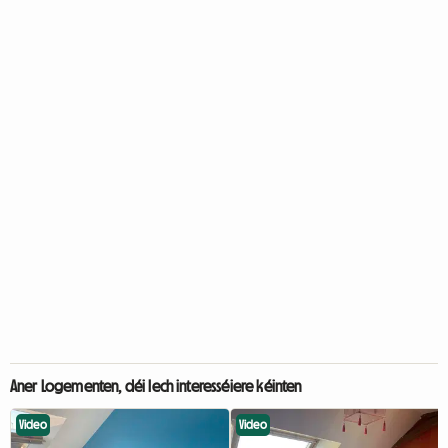
Aner Logementen, déi Iech interesséiere kéinten
Video
Video