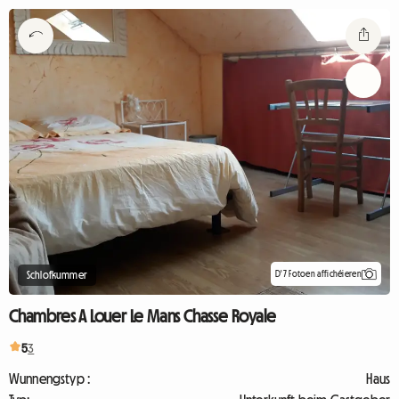
D'7 Fotoen affichéieren
Schlofkummer
Chambres A Louer Le Mans Chasse Royale
5
3
Wunnengstyp :
Haus