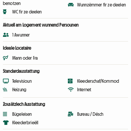
benotzen
Wunnzëmmer fir ze deelen
WC fir ze deelen
Aktuell am Logement wunnend Persounen
1 Awunner
Ideale Locataire
Mann oder Fra
Standardausstattung
Televisioun
Kleederschaf/Kommod
Heizung
Internet
Zousätzlech Ausstattung
Bügeleisen
Bureau / Dësch
Kleederbrieëll