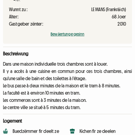
Wunnt zu :
LE MANS (Frankräich)
Alter:
68 Joer
Gastgeber zënter:
2010
Bewäertunge gesinn
Beschreiwung
Dans une maison individuelle trois chambres sont à louer.
Il y a accès à une cuisine en commun pour ces trois chambres, ainsi
qu'une salle de bain et des toilettes à l'étage.
Le bus passe à deux minutes de la maison et le tram à 8 minutes.
La faculté est à environ 10 minutes en tram.
Les commerces sont à 3 minutes de la maison.
Le centre ville se situé à 5 minutes du tram.
Logement
Buedzëmmer fir deelt ze
Kichen fir ze deelen