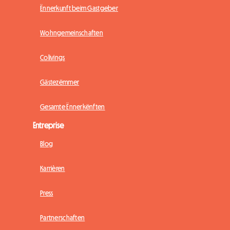
Ënnerkunft beim Gastgeber
Wohngemeinschaften
Colivings
Gästezëmmer
Gesamte Ënnerkënften
Entreprise
Blog
Karrièren
Press
Partnerschaften