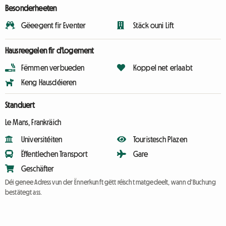
Besonderheeten
Gëeegent fir Eventer
Stäck ouni Lift
Hausreegelen fir d'Logement
Fëmmen verbueden
Koppel net erlaabt
Keng Hausdéieren
Standuert
Le Mans, Frankräich
Universitéiten
Touristesch Plazen
Ëffentlechen Transport
Gare
Geschäfter
Déi genee Adress vun der Ënnerkunft gëtt réischt matgedeelt, wann d'Buchung
bestätegt ass.