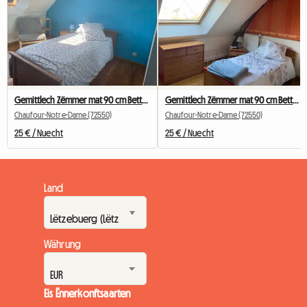
Gemittlech Zëmmer mat 90 cm Bett, 6 km vun der Universitéit Le Mans
Gemittlech Zëmmer mat 90 cm Bett, 6 km vun der Universitéit Le Mans
Chaufour-Notre-Dame (72550)
Chaufour-Notre-Dame (72550)
25 € / Nuecht
25 € / Nuecht
Land
Währung
Eis Ënnerkonftsaarten