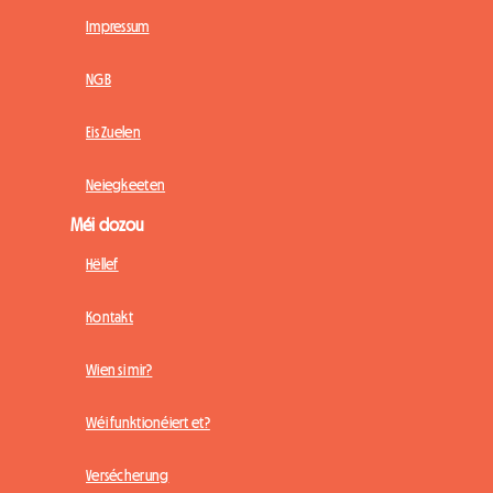
Impressum
NGB
Eis Zuelen
Neiegkeeten
Méi dozou
Hëllef
Kontakt
Wien si mir?
Wéi funktionéiert et?
Versécherung