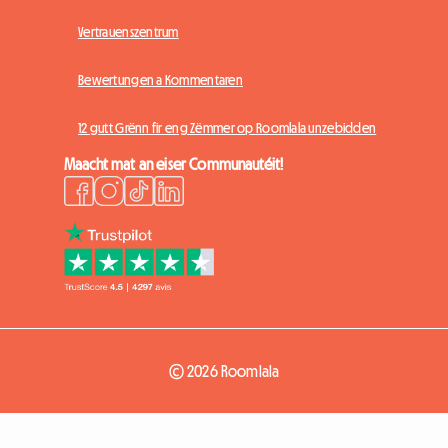
Vertrauenszentrum
Bewertungen a Kommentaren
12 gutt Grënn fir eng Zëmmer op Roomlala unzebidden
Maacht mat an eiser Communautéit!
© 2026 Roomlala