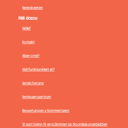
Neiegkeeten
Méi dozou
Hëllef
Kontakt
Wien si mir?
Wéi funktionéiert et?
Versécherung
Vertrauenszentrum
Bewertungen a Kommentaren
12 gutt Grënn fir eng Zëmmer op Roomlala unzebidden