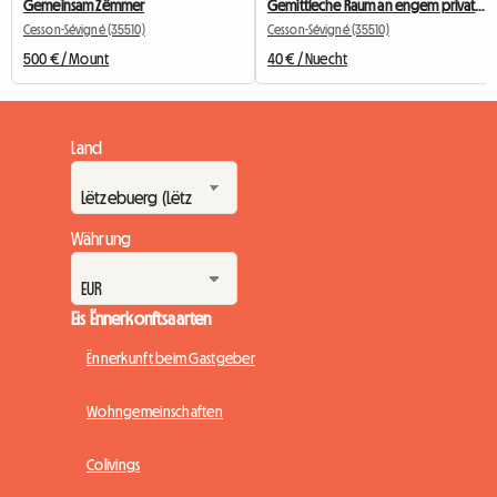
Gemeinsam Zëmmer
Gemittleche Raum an engem privaten Heem bei der Metro Linn B
Cesson-Sévigné (35510)
Cesson-Sévigné (35510)
500 € / Mount
40 € / Nuecht
Land
Währung
Eis Ënnerkonftsaarten
Ënnerkunft beim Gastgeber
Wohngemeinschaften
Colivings