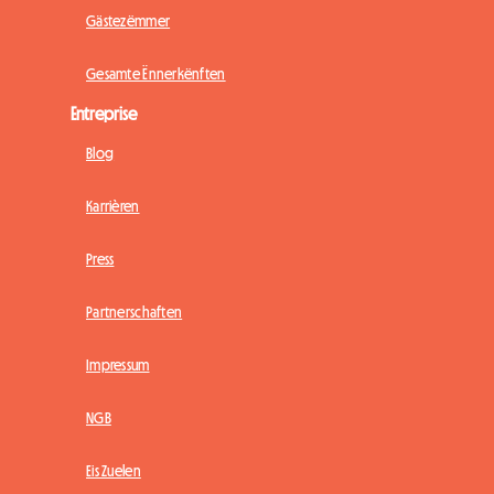
Gästezëmmer
Gesamte Ënnerkënften
Entreprise
Blog
Karrièren
Press
Partnerschaften
Impressum
NGB
Eis Zuelen