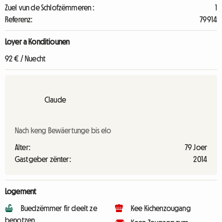
Zuel vun de Schlofzëmmeren :
1
Referenz:
79914
Loyer a Konditiounen
92 € / Nuecht
Claude
Nach keng Bewäertunge bis elo
Alter:
79 Joer
Gastgeber zënter:
2014
Logement
Buedzëmmer fir deelt ze
Kee Kichenzougang
benotzen