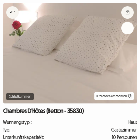
D'12 Fotoen affichéieren
Schlofkummer
Chambres D'Hôtes (Betton - 35830)
Wunnengstyp :
Haus
Typ:
Gästezimmer
Unterkunftskapazitéit:
10 Persounen