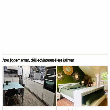
Aner Logementen, déi Iech interesséiere kéinten