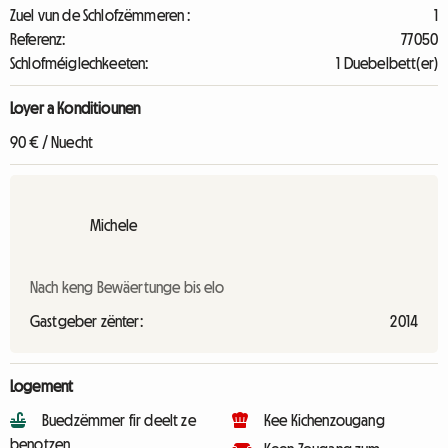
Zuel vun de Schlofzëmmeren :
1
Referenz:
77050
Schlofméiglechkeeten:
1 Duebelbett(er)
Loyer a Konditiounen
90 € / Nuecht
Michele
Nach keng Bewäertunge bis elo
Gastgeber zënter:
2014
Logement
Buedzëmmer fir deelt ze
Kee Kichenzougang
benotzen