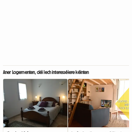
Aner Logementen, déi Iech interesséiere kéinten