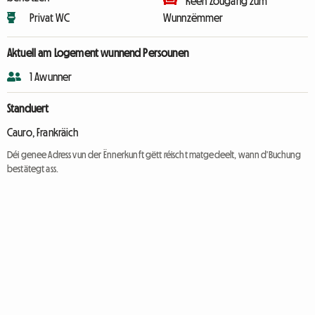
Keen Zougang zum
Privat WC
Wunnzëmmer
Aktuell am Logement wunnend Persounen
1 Awunner
Standuert
Cauro, Frankräich
Déi genee Adress vun der Ënnerkunft gëtt réischt matgedeelt, wann d'Buchung
bestätegt ass.