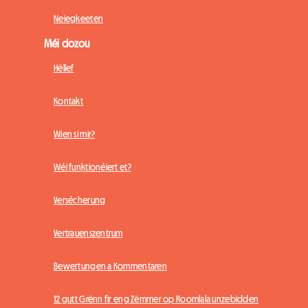
Neiegkeeten
Méi dozou
Hëllef
Kontakt
Wien si mir?
Wéi funktionéiert et?
Versécherung
Vertrauenszentrum
Bewertungen a Kommentaren
12 gutt Grënn fir eng Zëmmer op Roomlala unzebidden