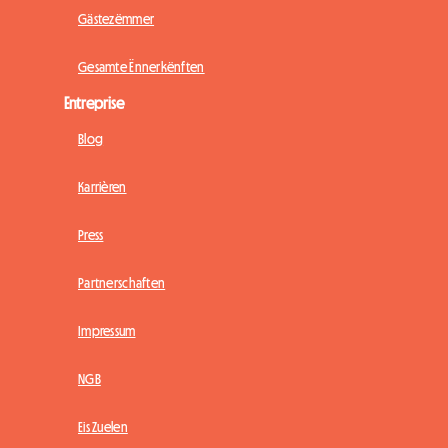
Gästezëmmer
Gesamte Ënnerkënften
Entreprise
Blog
Karrièren
Press
Partnerschaften
Impressum
NGB
Eis Zuelen