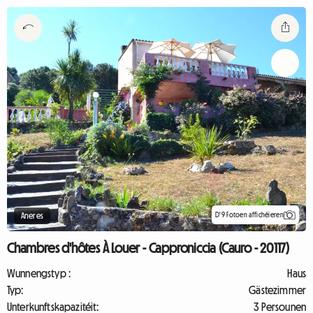
D'9 Fotoen affichéieren
Aneres
Chambres d'hôtes À Louer - Capproniccia (Cauro - 20117)
Wunnengstyp :
Haus
Typ:
Gästezimmer
Unterkunftskapazitéit:
3 Persounen