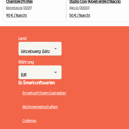
Chambre D'hôtes
Studio Cosy Hypercentre D'Ajaccio
Bastelicaccia (20129)
Ajaccio (20000)
90 € / Nuecht
50 € / Nuecht
Land
Währung
Eis Ënnerkonftsaarten
Ënnerkunft beim Gastgeber
Wohngemeinschaften
Colivings