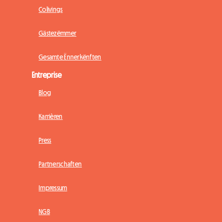
Colivings
Gästezëmmer
Gesamte Ënnerkënften
Entreprise
Blog
Karrièren
Press
Partnerschaften
Impressum
NGB