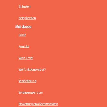
Eis Zuelen
Neiegkeeten
Méi dozou
Hëllef
Kontakt
Wien si mir?
Wéi funktionéiert et?
Versécherung
Vertrauenszentrum
Bewertungen a Kommentaren