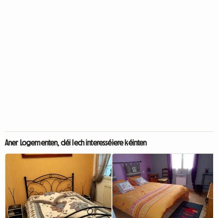
Aner Logementen, déi Iech interesséiere kéinten