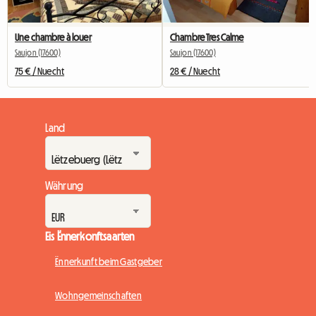
Une chambre à louer
Chambre Tres Calme
Saujon (17600)
Saujon (17600)
75 € / Nuecht
28 € / Nuecht
Land
Währung
Eis Ënnerkonftsaarten
Ënnerkunft beim Gastgeber
Wohngemeinschaften