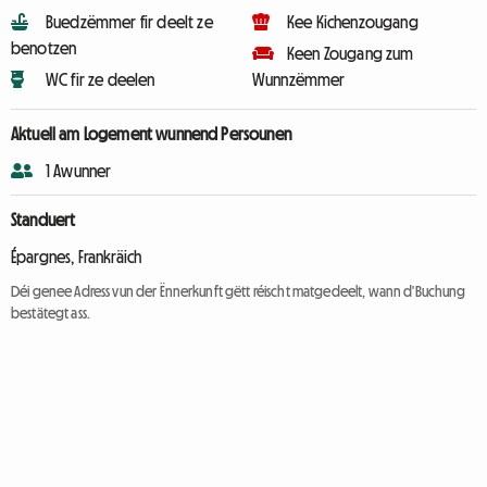
Buedzëmmer fir deelt ze
Kee Kichenzougang
benotzen
Keen Zougang zum
WC fir ze deelen
Wunnzëmmer
Aktuell am Logement wunnend Persounen
1 Awunner
Standuert
Épargnes, Frankräich
Déi genee Adress vun der Ënnerkunft gëtt réischt matgedeelt, wann d'Buchung
bestätegt ass.