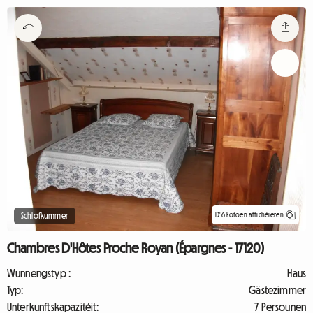
D'6 Fotoen affichéieren
Schlofkummer
Chambres D'Hôtes Proche Royan (Épargnes - 17120)
Wunnengstyp :
Haus
Typ:
Gästezimmer
Unterkunftskapazitéit:
7 Persounen