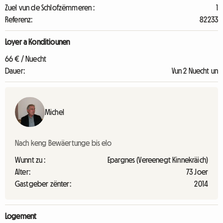
Zuel vun de Schlofzëmmeren :
1
Referenz:
82233
Loyer a Konditiounen
66 € / Nuecht
Dauer:
Vun 2 Nuecht un
Michel
Nach keng Bewäertunge bis elo
Wunnt zu :
Epargnes (Vereenegt Kinnekräich)
Alter:
73 Joer
Gastgeber zënter:
2014
Logement