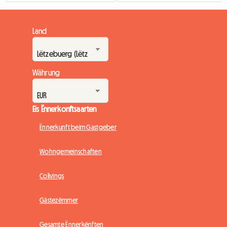
Land
Währung
Eis Ënnerkonftsaarten
Ënnerkunft beim Gastgeber
Wohngemeinschaften
Colivings
Gästezëmmer
Gesamte Ënnerkënften