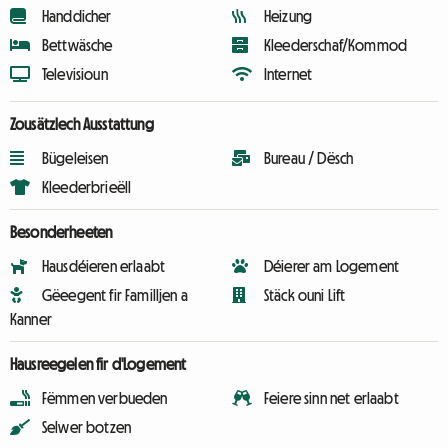
Handdicher
Heizung
Bettwäsche
Kleederschaf/Kommod
Televisioun
Internet
Zousätzlech Ausstattung
Bügeleisen
Bureau / Dësch
Kleederbrieëll
Besonderheeten
Hausdéieren erlaabt
Déierer am Logement
Gëeegent fir Familljen a
Stäck ouni Lift
Kanner
Hausreegelen fir d'Logement
Fëmmen verbueden
Feiere sinn net erlaabt
Selwer botzen