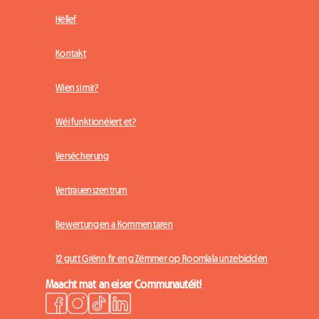
Hëllef
Kontakt
Wien si mir?
Wéi funktionéiert et?
Versécherung
Vertrauenszentrum
Bewertungen a Kommentaren
12 gutt Grënn fir eng Zëmmer op Roomlala unzebidden
Maacht mat an eiser Communautéit!