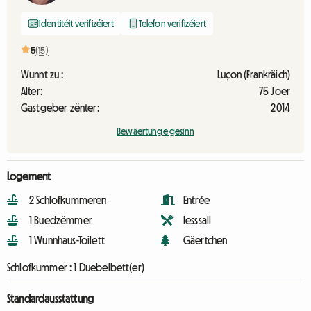
Identitéit verifizéiert
Telefon verifizéiert
5
(15)
Wunnt zu :
Luçon (Frankräich)
Alter:
75 Joer
Gastgeber zënter:
2014
Bewäertunge gesinn
Logement
2 Schlofkummeren
Entrée
1 Buedzëmmer
Iesssall
1 Wunnhaus-Toilett
Gäertchen
Schlofkummer :
1 Duebelbett(er)
Standardausstattung