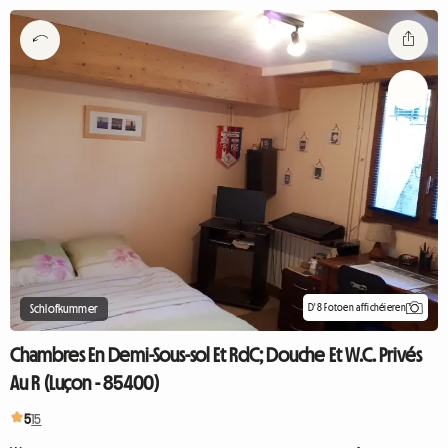
D'8 Fotoen affichéieren
Schlofkummer
Chambres En Demi-Sous-sol Et RdC; Douche Et W.C. Privés
Au R (Luçon - 85400)
5
15