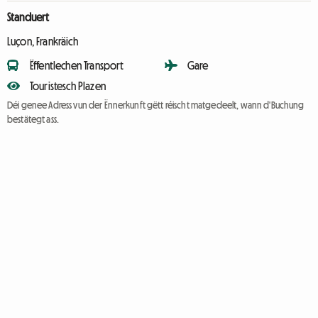
Standuert
Luçon, Frankräich
Ëffentlechen Transport
Gare
Touristesch Plazen
Déi genee Adress vun der Ënnerkunft gëtt réischt matgedeelt, wann d'Buchung
bestätegt ass.