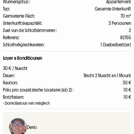
Wunnengstyp :
Appartement
Typ:
Gesamte Unterkunft
Gemieterte Fläch:
70 m²
Unterkunftskapazitéit:
3 Persounen
Zuel vun de Schlofzëmmeren :
2
Referenz:
82155
Schlofméiglechkeeten:
1 Duebelbett(er)
Loyer a Konditiounen
30 € / Nuecht
Dauer:
Tëscht 2 Nuecht an 1 Mount
Kaution:
30 €
Präis pro zousätzleche Locataire (ab 2) :
10 €
Botzfraisen:
10 €
- Domiciliatioun net méiglech
Denis