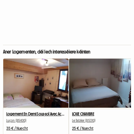
Aner Logementen, déi Iech interesséiere kéinten
Logement En Demi Sous-sol Avec Accès Privatif
LOUE CHAMBRE
Luçon (85400)
Le Tablier (85310)
35 € / Nuecht
25 € / Nuecht