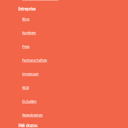
Entreprise
Blog
Karrièren
Press
Partnerschaften
Impressum
NGB
Eis Zuelen
Neiegkeeten
Méi dozou