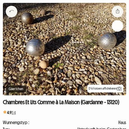
D'6 Fotoen affichéieren
Gäertchen
Chambres Et Lits Comme à La Maison (Gardanne - 13120)
4.9
34
Wunnengstyp :
Haus