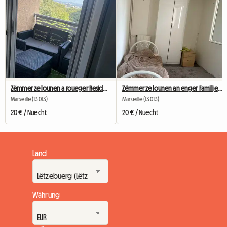
Zëmmer ze lounen a roueger Residenz
Zëmmer ze lounen an enger Familljewunneng
Marseille (13013)
Marseille (13013)
20 € / Nuecht
20 € / Nuecht
Land
Währung