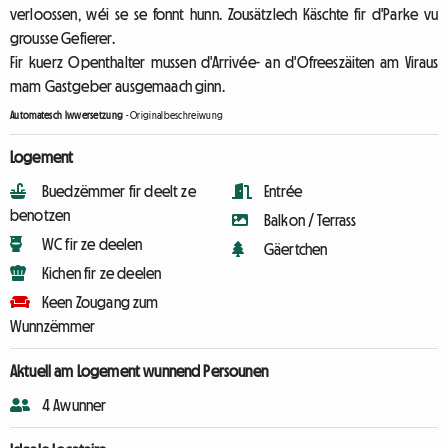
verloossen, wéi se se fonnt hunn. Zousätzlech Käschte fir d'Parke vu
grousse Gefierer.
Fir kuerz Openthalter mussen d'Arrivée- an d'Ofreeszäiten am Viraus
mam Gastgeber ausgemaach ginn.
Automatesch Iwwersetzung
-
Originalbeschreiwung
Logement
Buedzëmmer fir deelt ze
Entrée
benotzen
Balkon / Terrass
WC fir ze deelen
Gäertchen
Kichen fir ze deelen
Keen Zougang zum
Wunnzëmmer
Aktuell am Logement wunnend Persounen
4 Awunner