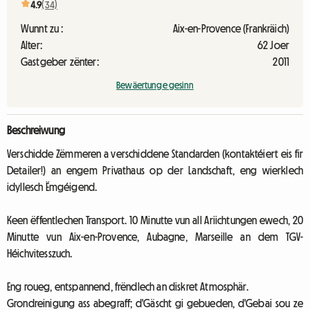
4.9
(34)
Wunnt zu :
Aix-en-Provence (Frankräich)
Alter:
62 Joer
Gastgeber zënter:
2011
Bewäertunge gesinn
Beschreiwung
Verschidde Zëmmeren a verschiddene Standarden (kontaktéiert eis fir
Detailer!) an engem Privathaus op der Landschaft, eng wierklech
idyllesch Ëmgéigend.
Keen ëffentlechen Transport. 10 Minutte vun all Ariichtungen ewech, 20
Minutte vun Aix-en-Provence, Aubagne, Marseille an dem TGV-
Héichvitesszuch.
Eng roueg, entspannend, frëndlech an diskret Atmosphär.
Grondreinigung ass abegraff; d'Gäscht gi gebueden, d'Gebai sou ze