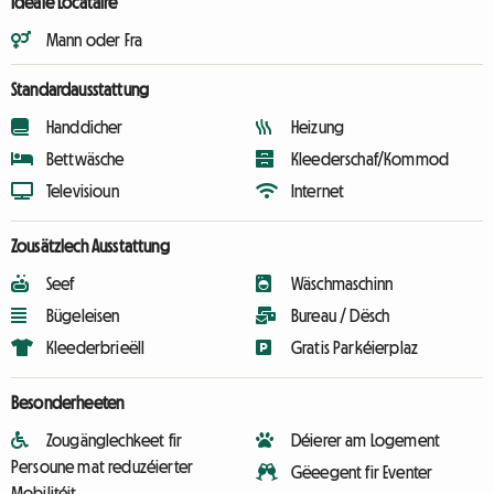
Ideale Locataire
Mann oder Fra
Standardausstattung
Handdicher
Heizung
Bettwäsche
Kleederschaf/Kommod
Televisioun
Internet
Zousätzlech Ausstattung
Seef
Wäschmaschinn
Bügeleisen
Bureau / Dësch
Kleederbrieëll
Gratis Parkéierplaz
Besonderheeten
Zougänglechkeet fir
Déierer am Logement
Persoune mat reduzéierter
Gëeegent fir Eventer
Mobilitéit