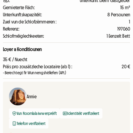
Typ:
Unterkunft beim Gastgeber
Gemieterte Fläch:
15 m²
Unterkunftskapazitéit:
8 Persounen
Zuel vun de Schlofzëmmeren :
1
Referenz:
197060
Schlofméiglechkeeten:
1 Eenzelt Bett
Loyer a Konditiounen
35 € / Nuecht
Präis pro zousätzleche Locataire (ab 1) :
20 €
- Berechtegt fir Wunnengshëllefen (APL)
Annie
Vun Roomlala iwwerpréift
Identitéit verifizéiert
Telefon verifizéiert