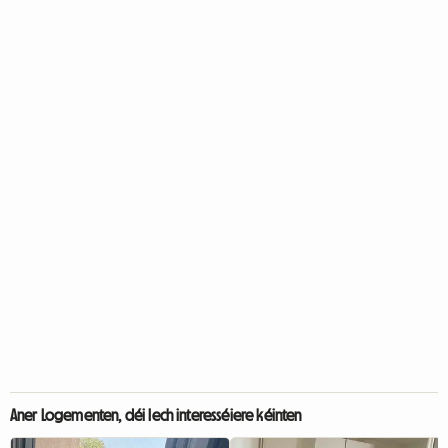
Aner Logementen, déi Iech interesséiere kéinten