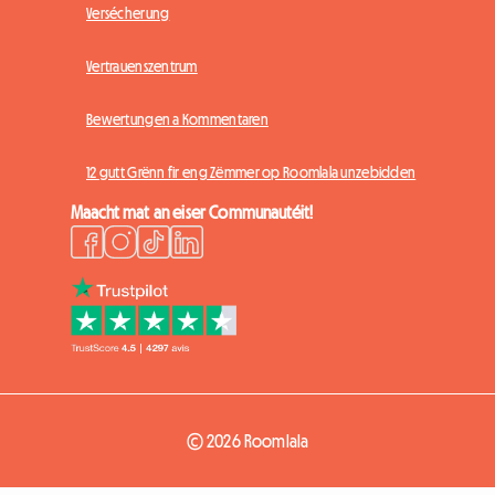
Versécherung
Vertrauenszentrum
Bewertungen a Kommentaren
12 gutt Grënn fir eng Zëmmer op Roomlala unzebidden
Maacht mat an eiser Communautéit!
© 2026 Roomlala