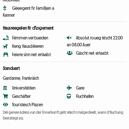
Gëeegent fir Familljen a
Kanner
Hausreegelen fir d'Logement
Fëmmen verbueden
Absolut roueg tëscht 22.00
an 08.00 Auer
Keng Hausdéieren
Gäscht net erlaabt
Feiere sinn net erlaabt
Standuert
Gardanne, Frankräich
Universitéiten
Gare
Geschäfter
Fluchhafen
Touristesch Plazen
Déi genee Adress vun der Ënnerkunft gëtt réischt matgedeelt, wann d'Buchung
bestätegt ass.