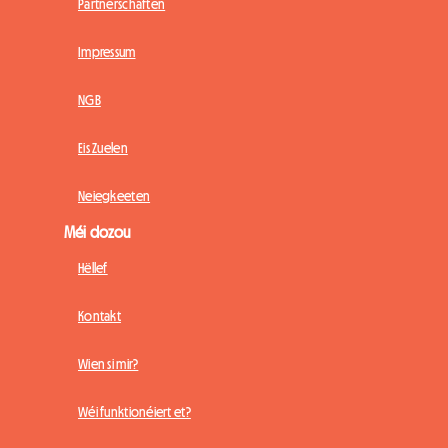
Partnerschaften
Impressum
NGB
Eis Zuelen
Neiegkeeten
Méi dozou
Hëllef
Kontakt
Wien si mir?
Wéi funktionéiert et?