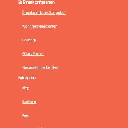
Eis Ënnerkonftsaarten
Ënnerkunft beim Gastgeber
Wohngemeinschaften
Colivings
Gästezëmmer
Gesamte Ënnerkënften
Entreprise
Blog
Karrièren
Press