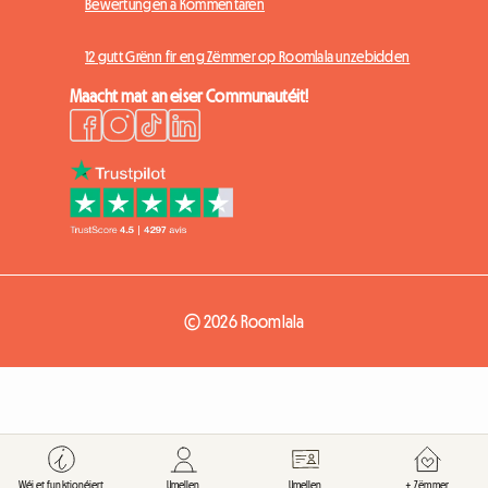
Bewertungen a Kommentaren
12 gutt Grënn fir eng Zëmmer op Roomlala unzebidden
Maacht mat an eiser Communautéit!
© 2026 Roomlala
Wéi et funktionéiert
Umellen
Umellen
+ Zëmmer