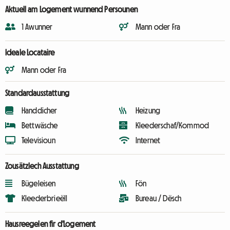
Aktuell am Logement wunnend Persounen
1 Awunner
Mann oder Fra
Ideale Locataire
Mann oder Fra
Standardausstattung
Handdicher
Heizung
Bettwäsche
Kleederschaf/Kommod
Televisioun
Internet
Zousätzlech Ausstattung
Bügeleisen
Fön
Kleederbrieëll
Bureau / Dësch
Hausreegelen fir d'Logement