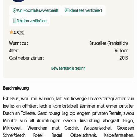
Vun Roomlala iwwerpréift
Identitéit verifizéiert
Telefon verifizéiert
4.8
(19)
Wunnt zu :
Bruxelles (Frankräich)
Alter:
76 Joer
Gastgeber zënter:
2013
Bewäertunge gesinn
Beschreiwung
Eist Haus, wou mir wunnen, läit am liewege Universitéitsquartier vun
Ixelles an offréiert Iech e komfortabelt Zëmmer mat enger privater
Dusch an Toilette. Ganz roueg Lag op engem privaten Terrain, zwou
Minutte vun all Ariichtungen ewech. Ausrüstung abegraff: Frigo,
Mikrowell, Weenchen mat Geschir, Waasserkachel. Groussen
Schreifdësch, Fotell, Regal, Ofstellschrank. Kabelfernsehen,