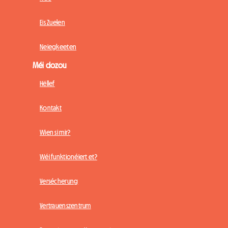
Eis Zuelen
Neiegkeeten
Méi dozou
Hëllef
Kontakt
Wien si mir?
Wéi funktionéiert et?
Versécherung
Vertrauenszentrum