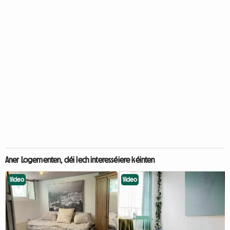
Aner Logementen, déi Iech interesséiere kéinten
Video
Video