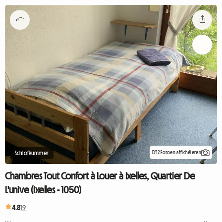
D'12 Fotoen affichéieren
Schlofkummer
Chambres Tout Confort à Louer à Ixelles, Quartier De
L'unive (Ixelles - 1050)
4.8
19