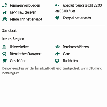
Fëmmen verbueden
Absolut roueg tëscht 22.00
an 08.00 Auer
Keng Hausdéieren
Koppel net erlaabt
Feiere sinn net erlaabt
Standuert
Ixelles, Belgien
Universitéiten
Touristesch Plazen
Ëffentlechen Transport
Gare
Geschäfter
Fluchhafen
Déi genee Adress vun der Ënnerkunft gëtt réischt matgedeelt, wann d'Buchung
bestätegt ass.