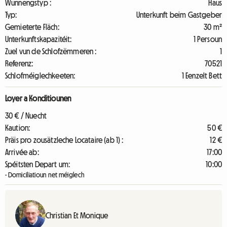
Wunnengstyp :
Haus
Typ:
Unterkunft beim Gastgeber
Gemieterte Fläch:
30 m²
Unterkunftskapazitéit:
1 Persoun
Zuel vun de Schlofzëmmeren :
1
Referenz:
70521
Schlofméiglechkeeten:
1 Eenzelt Bett
Loyer a Konditiounen
30 € / Nuecht
Kaution:
50 €
Präis pro zousätzleche Locataire (ab 1) :
12 €
Arrivée ab:
17:00
Spéitsten Depart um:
10:00
- Domiciliatioun net méiglech
Christian Et Monique