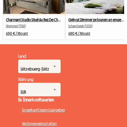
Charmant Studio Situé Au Rez De Chaussée
Gréngt Zëmmer ze lounen an engem Haus zu Bréissel
Wemmel (1780)
Schaerbeek (1030)
650 € / Mount
680 € / Mount
Land
Währung
Eis Ënnerkonftsaarten
Ënnerkunft beim Gastgeber
Wohngemeinschaften