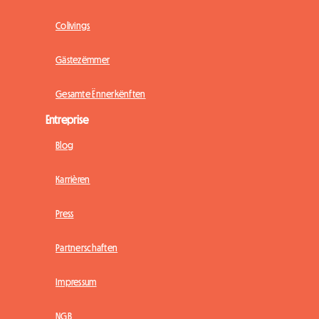
Colivings
Gästezëmmer
Gesamte Ënnerkënften
Entreprise
Blog
Karrièren
Press
Partnerschaften
Impressum
NGB