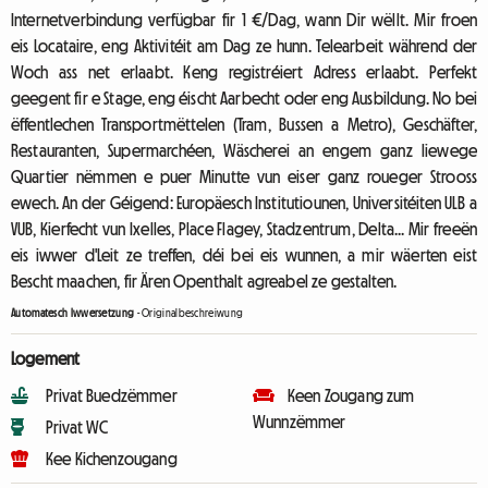
Internetverbindung verfügbar fir 1 €/Dag, wann Dir wëllt. Mir froen
eis Locataire, eng Aktivitéit am Dag ze hunn. Telearbeit während der
Woch ass net erlaabt. Keng registréiert Adress erlaabt. Perfekt
geegent fir e Stage, eng éischt Aarbecht oder eng Ausbildung. No bei
ëffentlechen Transportmëttelen (Tram, Bussen a Metro), Geschäfter,
Restauranten, Supermarchéen, Wäscherei an engem ganz liewege
Quartier nëmmen e puer Minutte vun eiser ganz roueger Strooss
ewech. An der Géigend: Europäesch Institutiounen, Universitéiten ULB a
VUB, Kierfecht vun Ixelles, Place Flagey, Stadzentrum, Delta... Mir freeën
eis iwwer d'Leit ze treffen, déi bei eis wunnen, a mir wäerten eist
Bescht maachen, fir Ären Openthalt agreabel ze gestalten.
Automatesch Iwwersetzung
-
Originalbeschreiwung
Logement
Privat Buedzëmmer
Keen Zougang zum
Wunnzëmmer
Privat WC
Kee Kichenzougang