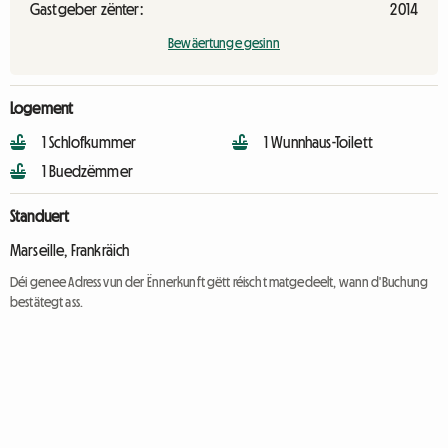
Gastgeber zënter:
2014
Bewäertunge gesinn
Logement
1 Schlofkummer
1 Wunnhaus-Toilett
1 Buedzëmmer
Standuert
Marseille, Frankräich
Déi genee Adress vun der Ënnerkunft gëtt réischt matgedeelt, wann d'Buchung
bestätegt ass.