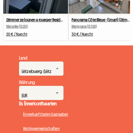
Zëmmer ze lounen a roueger Residenz
Panorama Côte Bleue - (Smart) (Zëmmer)
Marseille (13013)
Marignane (13700)
20 € / Nuecht
30 € / Nuecht
Land
Währung
Eis Ënnerkonftsaarten
Ënnerkunft beim Gastgeber
Wohngemeinschaften