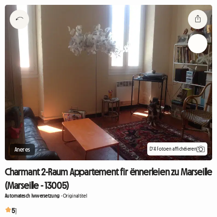
D'4 Fotoen affichéieren
Aneres
Charmant 2-Raum Appartement fir ënnerleien zu Marseille
(Marseille - 13005)
Automatesch Iwwersetzung
-
Originaltitel
5
1