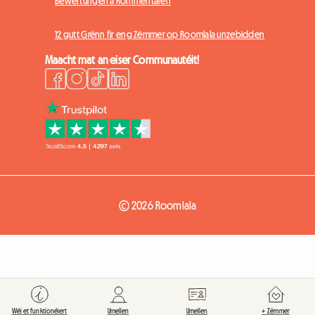
Bewertungen a Kommentaren
12 gutt Grënn fir eng Zëmmer op Roomlala unzebidden
Maacht mat an eiser Communautéit!
© 2026 Roomlala
Wéi et funktionéiert
Umellen
Umellen
+ Zëmmer