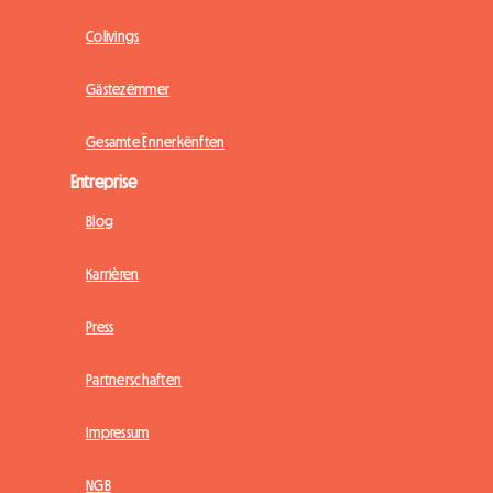
Colivings
Gästezëmmer
Gesamte Ënnerkënften
Entreprise
Blog
Karrièren
Press
Partnerschaften
Impressum
NGB