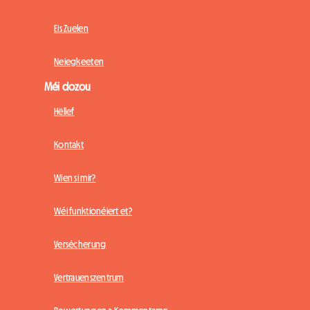
Eis Zuelen
Neiegkeeten
Méi dozou
Hëllef
Kontakt
Wien si mir?
Wéi funktionéiert et?
Versécherung
Vertrauenszentrum