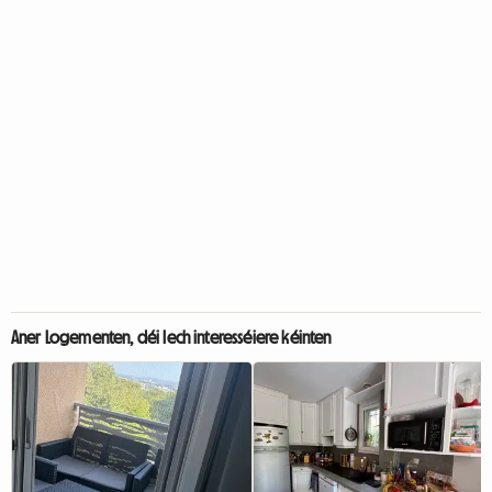
Aner Logementen, déi Iech interesséiere kéinten