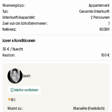
Wunnengstyp :
Appartement
Typ:
Gesamte Unterkunft
Unterkunftskapazitéit:
2 Persounen
Zuel vun de Schlofzëmmeren :
1
Referenz:
80389
Loyer a Konditiounen
35 € / Nuecht
Kaution:
150 €
Sarah
Telefon verifizéiert
5
(1)
Wunnt zu :
Marseille (Frankräich)