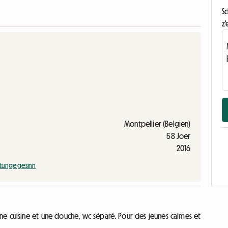
S
z'
Montpellier (Belgien)
58 Joer
2016
tunge gesinn
e cuisine et une douche, wc séparé. Pour des jeunes calmes et