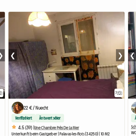
❯
❮
❯
❮
7
22 € / Nuecht
Verifizéiert
Äntwert séier
Sc
4.5 (39) |
Une Chambre Près De La Mer
WG
Unterkunft beim Gastgeber | Palavas-les-Flots (34250) | 10 M2