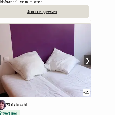
Schlofplaz(en) | Minimum 1 woch
Annonce ugewisen
❯
3
20 € / Nuecht
Äntwert séier