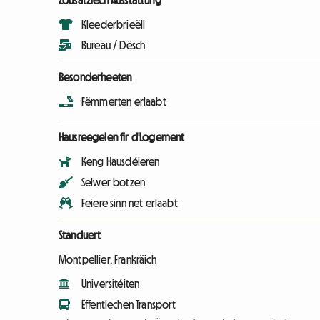
Zousätzlech Ausstattung
Kleederbrieëll
Bureau / Dësch
Besonderheeten
Fëmmerten erlaabt
Hausreegelen fir d'Logement
Keng Hausdéieren
Selwer botzen
Feiere sinn net erlaabt
Standuert
Montpellier, Frankräich
Universitéiten
Ëffentlechen Transport