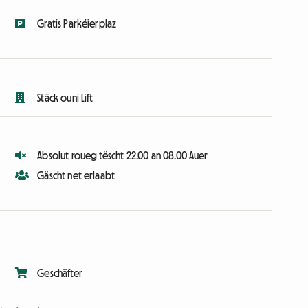
Gratis Parkéierplaz
Stäck ouni Lift
Absolut roueg tëscht 22.00 an 08.00 Auer
Gäscht net erlaabt
Geschäfter