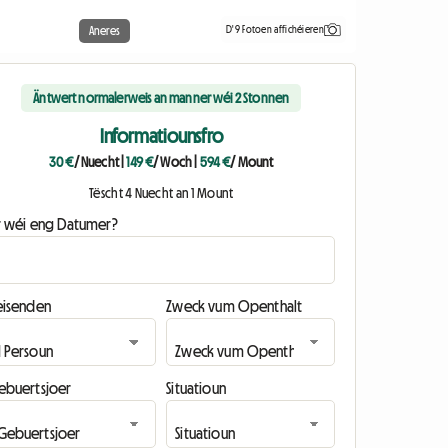
D'9 Fotoen affichéieren
Aneres
Äntwert normalerweis an manner wéi 2 Stonnen
Informatiounsfro
30 €
/ Nuecht
|
149 €
/ Woch
|
594 €
/ Mount
Tëscht 4 Nuecht an 1 Mount
ir wéi eng Datumer?
eisenden
Zweck vum Openthalt
ebuertsjoer
Situatioun