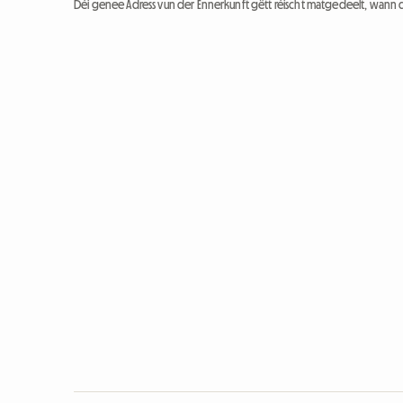
Déi genee Adress vun der Ënnerkunft gëtt réischt matgedeelt, wann 