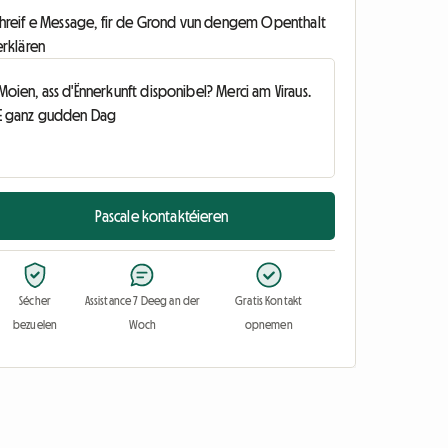
chreif e Message, fir de Grond vun dengem Openthalt
erklären
Pascale kontaktéieren
Sécher
Assistance 7 Deeg an der
Gratis Kontakt
bezuelen
Woch
opnemen