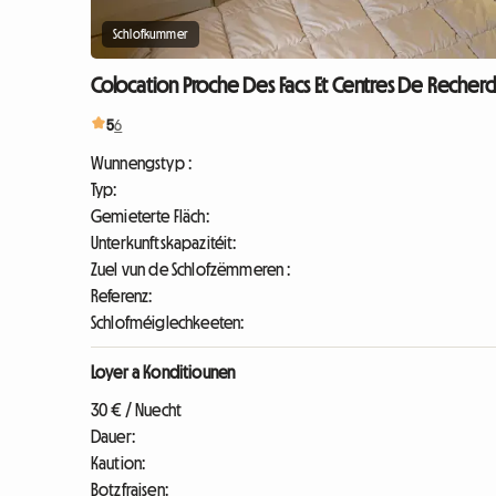
Schlofkummer
Colocation Proche Des Facs Et Centres De Recherc
5
6
Wunnengstyp :
Typ:
Gemieterte Fläch:
Unterkunftskapazitéit:
Zuel vun de Schlofzëmmeren :
Referenz:
Schlofméiglechkeeten:
Loyer a Konditiounen
30 € / Nuecht
Dauer:
Kaution:
Botzfraisen: