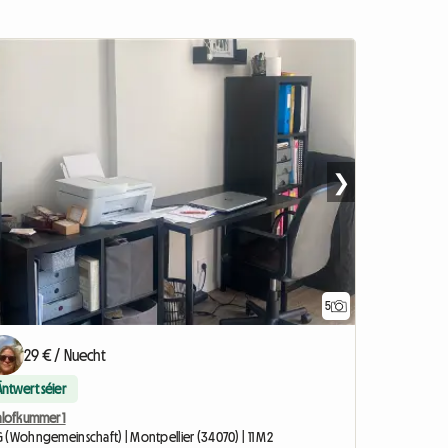
❯
5
29 € / Nuecht
Äntwert séier
hlofkummer 1
 (Wohngemeinschaft) | Montpellier (34070) | 11 M2