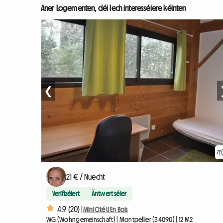
Aner Logementen, déi Iech interesséiere kéinten
❮
7
21 € / Nuecht
Verifizéiert
Äntwert séier
4.9 (20) |
Mini Cité U En Bois
WG (Wohngemeinschaft) | Montpellier (34090) | 12 M2