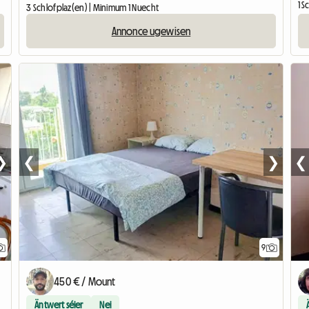
1 
3 Schlofplaz(en) | Minimum 1 Nuecht
Annonce ugewisen
❯
❮
❯
❮
9
450 € / Mount
Äntwert séier
Nei