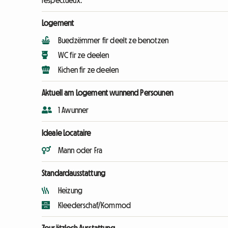
respectueux.
Logement
Buedzëmmer fir deelt ze benotzen
WC fir ze deelen
Kichen fir ze deelen
Aktuell am Logement wunnend Persounen
1 Awunner
Ideale Locataire
Mann oder Fra
Standardausstattung
Heizung
Kleederschaf/Kommod