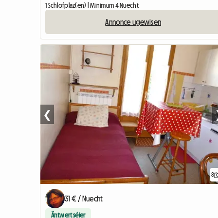
1 Schlofplaz(en) | Minimum 4 Nuecht
Annonce ugewisen
❮
8
31 € / Nuecht
Äntwert séier