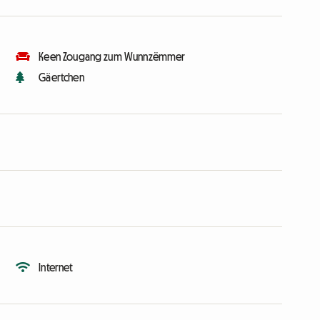
Keen Zougang zum Wunnzëmmer
Gäertchen
Internet