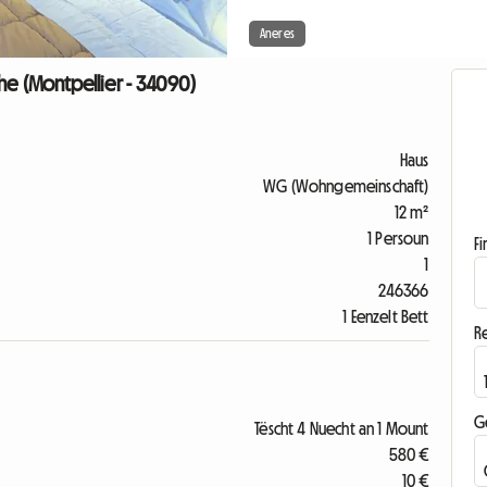
Aneres
he (Montpellier - 34090)
Haus
WG (Wohngemeinschaft)
12 m²
1 Persoun
F
1
246366
1 Eenzelt Bett
R
G
Tëscht 4 Nuecht an 1 Mount
580 €
10 €