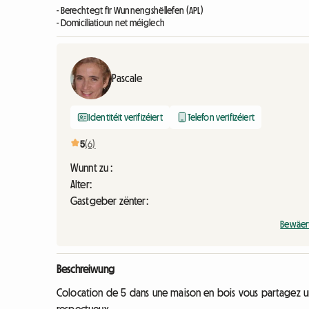
- Berechtegt fir Wunnengshëllefen (APL)
- Domiciliatioun net méiglech
Pascale
Identitéit verifizéiert
Telefon verifizéiert
5
(6)
Wunnt zu :
Alter:
Gastgeber zënter:
Bewäer
Beschreiwung
Colocation de 5 dans une maison en bois vous partagez un