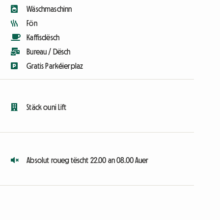
Wäschmaschinn
Fön
Kaffisdësch
Bureau / Dësch
Gratis Parkéierplaz
Stäck ouni Lift
Absolut roueg tëscht 22.00 an 08.00 Auer