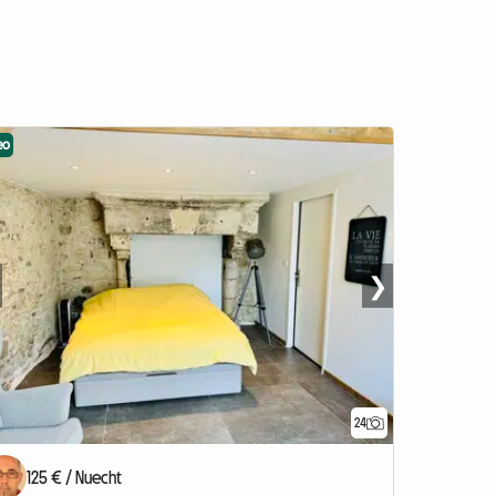
eo
❯
24
125 € / Nuecht