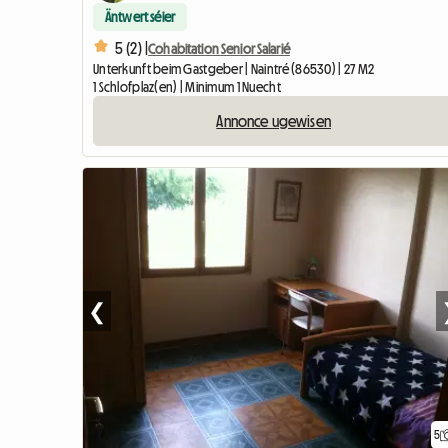
Äntwert séier
5 (2) |
Cohabitation Senior Salarié
Unterkunft beim Gastgeber | Naintré (86530) | 27 M2
1 Schlofplaz(en) | Minimum 1 Nuecht
Annonce ugewisen
❮
5