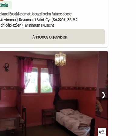
Direkt
d and Breakfast mat Jacuzzi beim Futuroscope
stezimmer | Beaumont Saint-Cyr (86490) | 35 M2
Schlofplaz(en) | Minimum 1 Nuecht
Annonce ugewisen
❯
4