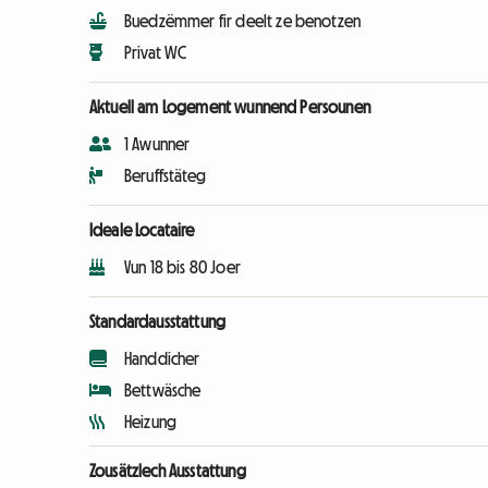
Buedzëmmer fir deelt ze benotzen
Privat WC
Aktuell am Logement wunnend Persounen
1 Awunner
Beruffstäteg
Ideale Locataire
Vun 18 bis 80 Joer
Standardausstattung
Handdicher
Bettwäsche
Heizung
Zousätzlech Ausstattung