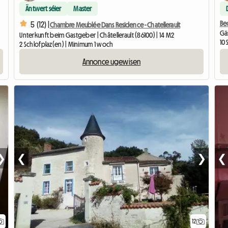
Äntwert séier
Master
Be
5 (12) |
Chambre Meublée Dans Residence - Chatellerault
Gä
Unterkunft beim Gastgeber | Châtellerault (86100) | 14 M2
10 
2 Schlofplaz(en) | Minimum 1 woch
Annonce ugewisen
❯
❮
❯
❮
12