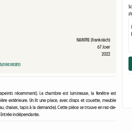
S
z'
NAINTRE (Frankräich)
67 Joer
2022
tunge gesinn
repeints récemment). La chambre est lumineuse, la fenêtre est
ère extérieure. Un lit une place, avec draps et couette, meuble
u, chaises, tapis à la demande). Cette pièce se trouve en rez-de-
e. Entrée indépendante.