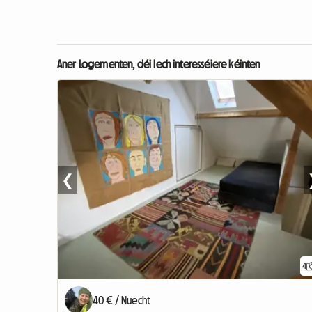
Aner Logementen, déi Iech interesséiere kéinten
❮
4
40 € / Nuecht