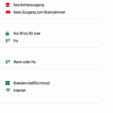
Kee Kichenzougang
Keen Zougang zum Wunnzëmmer
Vun 18 bis 80 Joer
Fra
Mann oder Fra
Kleederschaf/Kommod
Internet