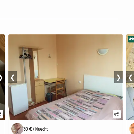
Vid
❯
❮
❯
❮
7
30 € / Nuecht