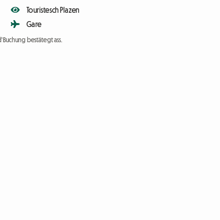
Touristesch Plazen
Gare
d'Buchung bestätegt ass.