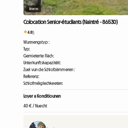
Aneres
Colocation Senior-étudiants (Naintré - 86530)
4.8
5
Wunnengstyp :
Typ:
Gemieterte Fläch:
Unterkunftskapazitéit:
Zuel vun de Schlofzëmmeren :
Referenz:
Schlofméiglechkeeten:
Loyer a Konditiounen
40 € / Nuecht