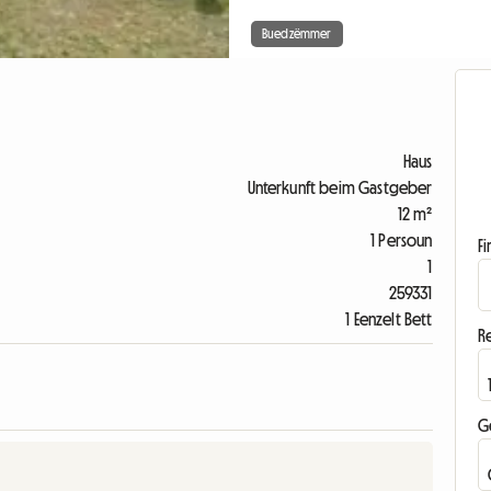
Buedzëmmer
Haus
Unterkunft beim Gastgeber
12 m²
1 Persoun
F
1
259331
1 Eenzelt Bett
R
G