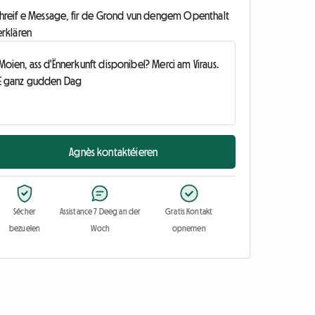
chreif e Message, fir de Grond vun dengem Openthalt
erklären
Agnès kontaktéieren
Sécher
Assistance 7 Deeg an der
Gratis Kontakt
bezuelen
Woch
opnemen