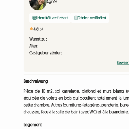
Agnès
Identitéit verifizéiert
Telefon verifizéiert
4.8
(5)
Wunnt zu :
Alter:
Gastgeber zënter:
Bewäer
Beschreiwung
Pièce de 10 m2, sol carrelage, plafond et murs blancs (
équipée de volets en bois qui occultent totalement la lumi
cette chambre. Autres fournitures (étagères, penderie, burea
chaussée, face à la salle de bain (avec WC) et à la buanderi
Logement