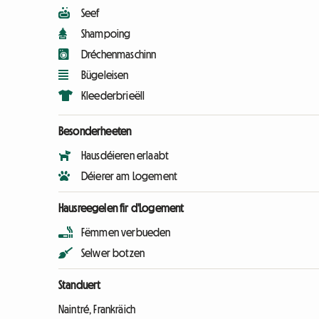
Seef
Shampoing
Dréchenmaschinn
Bügeleisen
Kleederbrieëll
Besonderheeten
Hausdéieren erlaabt
Déierer am Logement
Hausreegelen fir d'Logement
Fëmmen verbueden
Selwer botzen
Standuert
Naintré, Frankräich