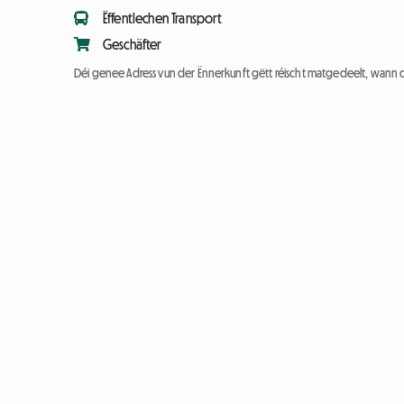
Ëffentlechen Transport
Geschäfter
Déi genee Adress vun der Ënnerkunft gëtt réischt matgedeelt, wann 