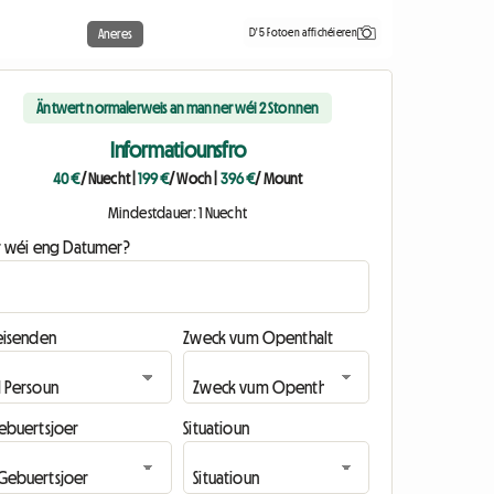
D'5 Fotoen affichéieren
Aneres
Äntwert normalerweis an manner wéi 2 Stonnen
Informatiounsfro
40 €
/ Nuecht
|
199 €
/ Woch
|
396 €
/ Mount
Mindestdauer: 1 Nuecht
ir wéi eng Datumer?
eisenden
Zweck vum Openthalt
ebuertsjoer
Situatioun