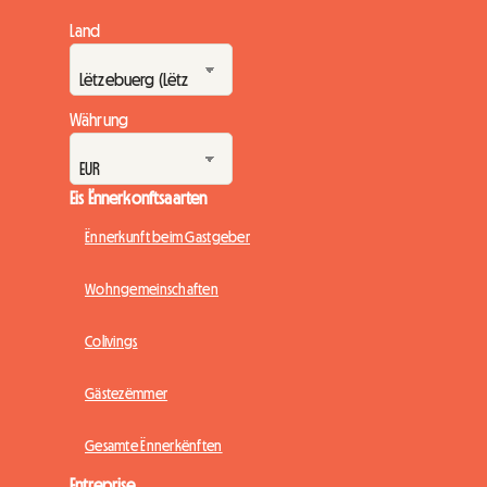
Land
Währung
Eis Ënnerkonftsaarten
Ënnerkunft beim Gastgeber
Wohngemeinschaften
Colivings
Gästezëmmer
Gesamte Ënnerkënften
Entreprise