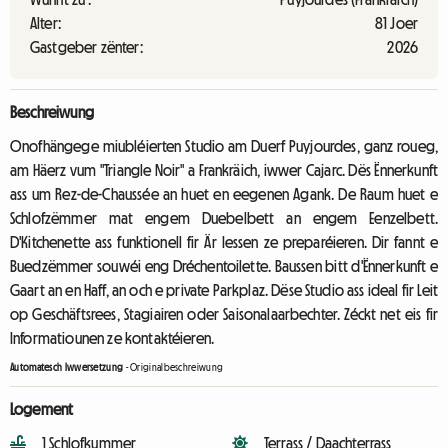
Alter:
81 Joer
Gastgeber zënter:
2026
Beschreiwung
Onofhängege miubléierten Studio am Duerf Puyjourdes, ganz roueg,
am Häerz vum "Triangle Noir" a Frankräich, iwwer Cajarc. Dës Ënnerkunft
ass um Rez-de-Chaussée an huet en eegenen Agank. De Raum huet e
Schlofzëmmer mat engem Duebelbett an engem Eenzelbett.
D'Kitchenette ass funktionell fir Är Iessen ze preparéieren. Dir fannt e
Buedzëmmer souwéi eng Dréchentoilette. Baussen bitt d'Ënnerkunft e
Gaart an en Haff, an och e private Parkplaz. Dëse Studio ass ideal fir Leit
op Geschäftsrees, Stagiairen oder Saisonalaarbechter. Zéckt net eis fir
Informatiounen ze kontaktéieren.
Automatesch Iwwersetzung
-
Originalbeschreiwung
Logement
1 Schlofkummer
Terrass / Daachterrass