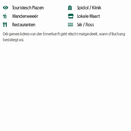
Touristesch Plazen
Spidol / Klinik
Wanderweeër
Lokale Maart
Restauranten
Séi / Floss
Déi genee Adress vun der Ënnerkunft gëtt réischt matgedeelt, wann d'Buchung
bestätegt ass.