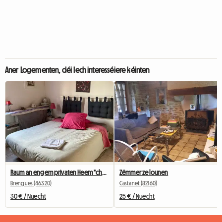
Aner Logementen, déi Iech interesséiere kéinten
Raum an engem privaten Heem "chez claire"
Zëmmer ze lounen
Brengues (46320)
Castanet (82160)
30 € / Nuecht
25 € / Nuecht