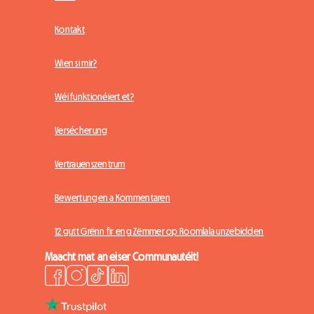
Kontakt
Wien si mir?
Wéi funktionéiert et?
Versécherung
Vertrauenszentrum
Bewertungen a Kommentaren
12 gutt Grënn fir eng Zëmmer op Roomlala unzebidden
Maacht mat an eiser Communautéit!