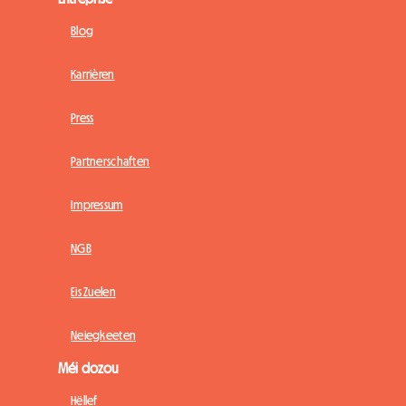
Blog
Karrièren
Press
Partnerschaften
Impressum
NGB
Eis Zuelen
Neiegkeeten
Méi dozou
Hëllef