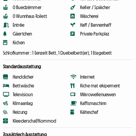
0 Buedzëmmer
Keller / Späicher
0 Wunnhaus-Toilett
Wäscherei
Entrée
Haff / Bannenhaff
Gäertchen
Private Parkplaz
Kichen
Schlofkummer :
1 Eenzelt Bett, 1 Duebelbett(er), 1 Etagebett
Standardausstattung
Handdicher
Internet
Bettwäsche
Kiche mat ekipement
Televisioun
Mikrowellenuewen
Klimaanlag
Kaffismaschinn
Heizung
Kälteschaf
Kleederschaf/Kommod
Zousätzlech Ausstattung