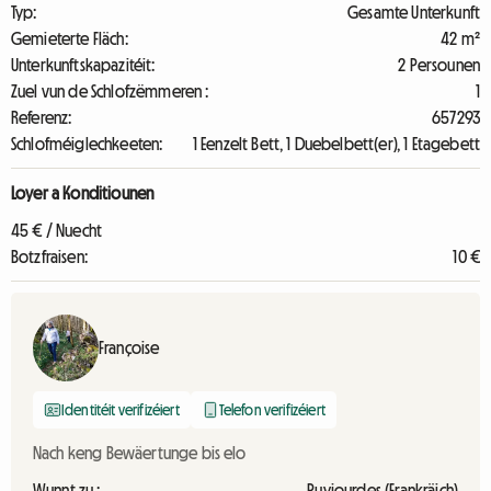
Typ:
Gesamte Unterkunft
Gemieterte Fläch:
42 m²
Unterkunftskapazitéit:
2 Persounen
Zuel vun de Schlofzëmmeren :
1
Referenz:
657293
Schlofméiglechkeeten:
1 Eenzelt Bett, 1 Duebelbett(er), 1 Etagebett
Loyer a Konditiounen
45 € / Nuecht
Botzfraisen:
10 €
Françoise
Identitéit verifizéiert
Telefon verifizéiert
Nach keng Bewäertunge bis elo
Wunnt zu :
Puyjourdes (Frankräich)