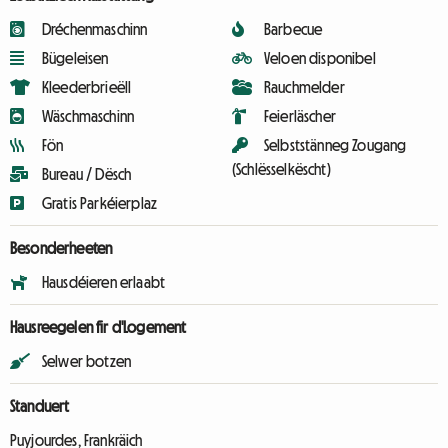
Dréchenmaschinn
Barbecue
Bügeleisen
Veloen disponibel
Kleederbrieëll
Rauchmelder
Wäschmaschinn
Feierläscher
Fön
Selbststänneg Zougang
(Schlësselkëscht)
Bureau / Dësch
Gratis Parkéierplaz
Besonderheeten
Hausdéieren erlaabt
Hausreegelen fir d'Logement
Selwer botzen
Standuert
Puyjourdes, Frankräich