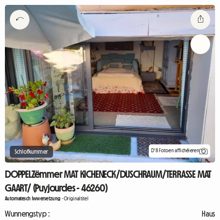
D'8 Fotoen affichéieren
Schlofkummer
DOPPELZëmmer MAT KICHENECK/DUSCHRAUM/TERRASSE MAT
GAART/ (Puyjourdes - 46260)
Automatesch Iwwersetzung
-
Originaltitel
Wunnengstyp :
Haus